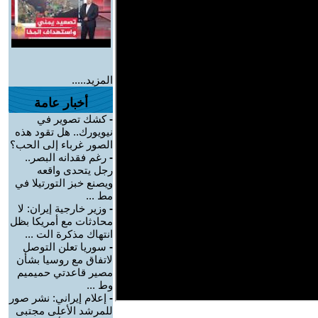
المزيد.....
أخبار عامة
-
كشك تصوير في
نيويورك.. هل تقود هذه
الصور غرباء إلى الحب؟
-
رغم فقدانه البصر..
رجل يتحدى واقعه
ويصنع خبز التورتيلا في
مط ...
-
وزير خارجية إيران: لا
محادثات مع أمريكا بظل
انتهاك مذكرة الت ...
-
سوريا تعلن التوصل
لاتفاق مع روسيا بشأن
مصير قاعدتي حميميم
وط ...
-
إعلام إيراني: نشر صور
للمرشد الأعلى مجتبى