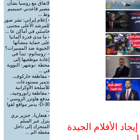
لاتفاق مع روسيا بشأن
مصير قاعدتي حميميم
وط ...
-
إعلام إيراني: نشر صور
للمرشد الأعلى مجتبى
خامنئي في أماكن عا ...
-
ما مدى قدرة ألمانيا
على حماية منشآتها
الحيوية ضد المسيرات؟
-
-روساتوم- تبدأ في
إعادة موظفيها إلى
محطة -بوشهر- النووية
في ...
-
مقاطعة خاركوف..
تدمير مستودعات
للأسلحة الأوكرانية
-
مقاطعة زابوروجيه..
مدفع هاوتزر الروسي -
D-30- يدمر مواقع لقوا
...
-
هنغاريا.. خنزير بري
ينزل عبر السلم
جاد الأفلام الجيدة
المتحرك إلى داخل
محطة الم ...
ا