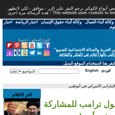
 أنواع الكوكيز نرجو النقر على الزر - موافق - لكي لاتظهر
This website uses cookies to ensure you ge
وكالة أنباء العمال
-
وكالة أنباء حقوق الإنسان
-
اخبار الرياضة
-
اخبار
لوم
التبرع للموقع - ادعمونا
حرية والعدالة الاجتماعية للجميع
"
تى نالها أعلام في الفكر والثقافة
قر هنا لاستخدام الموقع البديل
كوردي
English
إماراتي الأميركي في أبوظبي
اخر الافلام
ول ترامب للمشاركة