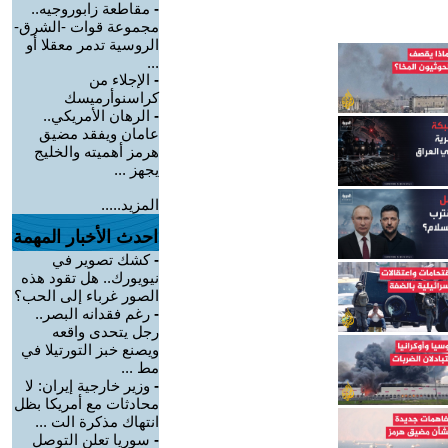
-
مقاطعة زابوروجيه..
مجموعة قوات -الشرق-
الروسية تدمر معقلا أو
...
-
الإجلاء من
كراسنوأرميسك
-
الرهان الأمريكي..
عامان ويفقد مضيق
هرمز أهميته والخليج
يجهز ...
المزيد.....
احدث الأخبار المهمة
-
كشك تصوير في
نيويورك.. هل تقود هذه
الصور غرباء إلى الحب؟
-
رغم فقدانه البصر..
رجل يتحدى واقعه
ويصنع خبز التورتيلا في
مط ...
-
وزير خارجية إيران: لا
محادثات مع أمريكا بظل
انتهاك مذكرة الت ...
-
سوريا تعلن التوصل