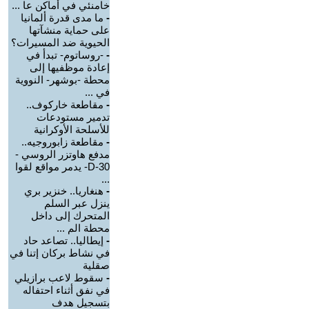
خامنئي في أماكن عا ...
-
ما مدى قدرة ألمانيا
على حماية منشآتها
الحيوية ضد المسيرات؟
-
-روساتوم- تبدأ في
إعادة موظفيها إلى
محطة -بوشهر- النووية
في ...
-
مقاطعة خاركوف..
تدمير مستودعات
للأسلحة الأوكرانية
-
مقاطعة زابوروجيه..
مدفع هاوتزر الروسي -
D-30- يدمر مواقع لقوا
...
-
هنغاريا.. خنزير بري
ينزل عبر السلم
المتحرك إلى داخل
محطة الم ...
-
إيطاليا.. تصاعد حاد
في نشاط بركان إتنا في
صقلية
-
سقوط لاعب برازيلي
في نفق أثناء احتفاله
بتسجيل هدف