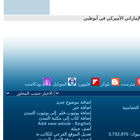
إماراتي الأميركي في أبوظبي
بنترست
بلوكر
فليبورد
الموبايل
بودكاست
اضافة موضوع جديد
التضامنية
اضافة خبر
إضافة يوتيوب-فلم إلى يوتيوب التمدن
إضافة كتاب إلى مكتبة التمدن
Add new article - English
أضف حملة
3,732,97
تعديل الموقع الفرعي للكاتب-ة
ابحث في موقع الحوار المتمدن