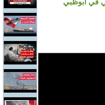
كي في أبوظبي