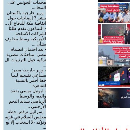
هجمات الحوثيين على
المخا ...
-
وزير خارجية باكستان
ينشر 7 إيضاحات حول
اتفاقية مكة للدفاع ال ...
-
البنتاغون تقدم طلبًا
لشركات الأسلحة
الأمريكية وسط مخاوف
بشأن ...
-
بعد احتمال انضمام
مصر.. مباحثات مصرية
تركية حول الترتيبات ال
...
-
وزير خارجية مصر:
مساعي تقسيم ليبيا
خط أحمر بالنسبة
للقاهرة
-
ليونيل ميسي يفقد
والده، والوسط
الرياضي يساند النجم
الأرجنتي ...
-
إسرائيل ترفض خطة
مجلس السلام في غزة،
وتؤكد -لا انسحاب إلا بع
...