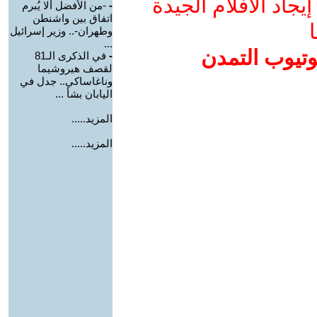
جاد الأفلام الجيدة
-
-من الأفضل ألا يُبرم
اتفاق بين واشنطن
ا
وطهران-.. وزير إسرائيل
...
وتيوب التمدن
-
في الذكرى الـ81
لقصف هيروشيما
وناغاساكي.. جدل في
اليابان بشأ ...
المزيد.....
المزيد.....