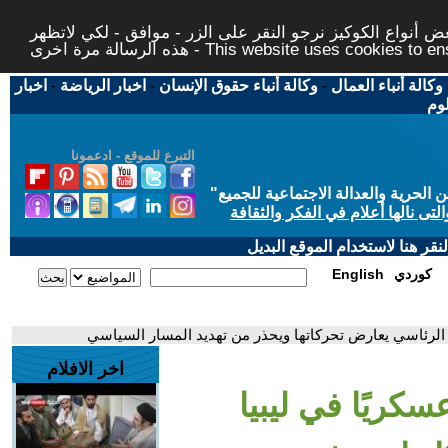
 أنواع الكوكيز نرجو النقر على الزر - موافق - لكي لاتظهر
This website uses cookies to ensure you ge
وكالة أنباء العمال
-
وكالة أنباء حقوق الإنسان
-
اخبار الرياضة
-
اخبار
لوم
التبرع للموقع - ادعمونا
حرية والعدالة الاجتماعية للجميع
"
تى نالها أعلام في الفكر والثقافة
قر هنا لاستخدام الموقع البديل
كوردي
English
س الرئاسي يعارض تحركاتها ويحذر من تهديد المسار السياسي
اخر الافلام
سكريًا في ليبيا