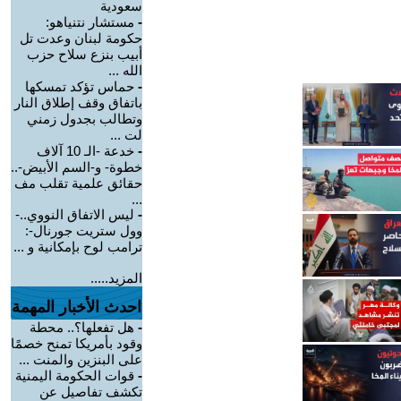
سعودية
-
مستشار نتنياهو:
حكومة لبنان وعدت تل
أبيب بنزع سلاح حزب
الله ...
-
حماس تؤكد تمسكها
باتفاق وقف إطلاق النار
وتطالب بجدول زمني
لت ...
-
خدعة -الـ 10 آلاف
خطوة- و-السم الأبيض-..
حقائق علمية تقلب مف
...
-
ليس الاتفاق النووي..-
وول ستريت جورنال-:
ترامب لوح بإمكانية و ...
المزيد.....
احدث الأخبار المهمة
-
هل تفعلها؟.. محطة
وقود بأمريكا تمنح خصمًا
على البنزين والمنت ...
-
قوات الحكومة اليمنية
تكشف تفاصيل عن