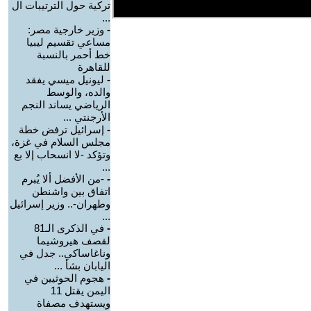
تركية حول الترتيبات ال
...
-
وزير خارجية مصر:
مساعي تقسيم ليبيا
خط أحمر بالنسبة
للقاهرة
-
ليونيل ميسي يفقد
والده، والوسط
الرياضي يساند النجم
الأرجنتي ...
-
إسرائيل ترفض خطة
مجلس السلام في غزة،
وتؤكد -لا انسحاب إلا بع
...
-
-من الأفضل ألا يُبرم
اتفاق بين واشنطن
وطهران-.. وزير إسرائيل
...
-
في الذكرى الـ81
لقصف هيروشيما
وناغاساكي.. جدل في
اليابان بشأ ...
-
هجوم الحوثيين في
اليمن يقتل 11
ويستهدف مصفاة