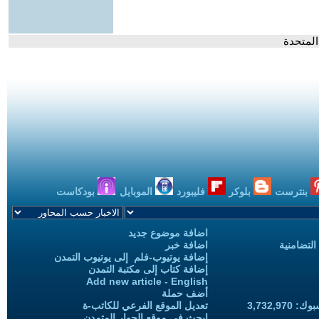
المتحدة
بنترست
بلوكر
فليبورد
الموبايل
بودكاست
اضافة موضوع جديد
التضامنية
اضافة خبر
إضافة يوتيوب-فلم إلى يوتيوب التمدن
إضافة كتاب إلى مكتبة التمدن
Add new article - English
أضف حملة
3,732,97
تعديل الموقع الفرعي للكاتب-ة
ابحث في موقع الحوار المتمدن