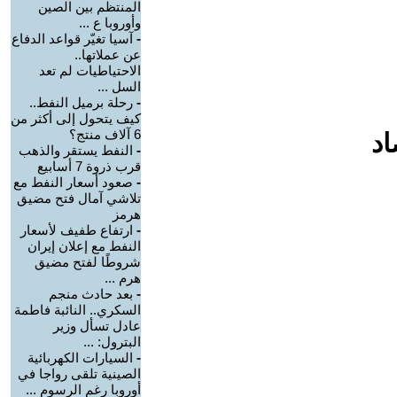
المنتظم بين الصين
وأوروبا ع ...
-
آسيا تغيّر قواعد الدفاع
عن عملاتها..
الاحتياطيات لم تعد
السل ...
-
رحلة برميل النفط..
كيف يتحول إلى أكثر من
6 آلاف منتج؟
اد
-
النفط يستقر والذهب
قرب ذروة 7 أسابيع
-
صعود أسعار النفط مع
تلاشي آمال فتح مضيق
هرمز
-
ارتفاع طفيف لأسعار
النفط مع إعلان إيران
شروطًا لفتح مضيق
هرم ...
-
بعد حادث منجم
السكري.. النائبة فاطمة
عادل تسأل وزير
البترول: ...
-
السيارات الكهربائية
الصينية تلقى رواجا في
أوروبا رغم الرسوم ...