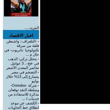
المزيد.....
اخبار الاقتصاد
-
-التلغراف-: واشنطن
قلقة من سرقة
تكنولوجيا -باتريوت- في
حال م ...
-
محلل تركي: الذهب
في -فخ-.. 3 عوامل
تحاصر المعدن الأصفر
-
التضخم في مصر
يتسارع إلى 13% خلال
يوليو
-
شركة -Ooredoo-
وسلطة النقد توقعان
مذكرة للاستفادة من
خدمات ا ...
-
الكشف عن موعد
انطلاق خط الحاويات