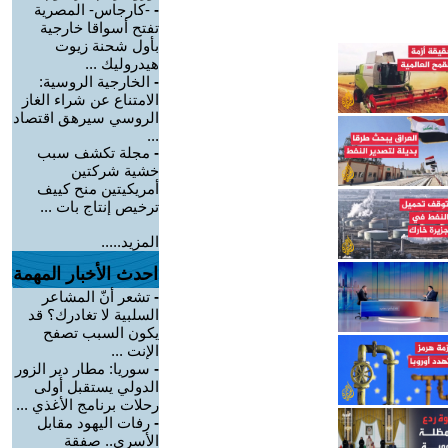
-
-كارجاس- المصرية
تفتح أسواقا خارجية
بأول شحنة زيوت
هيدروليك ...
-
الخارجية الروسية:
الامتناع عن شراء الغاز
الروسي سيرهق اقتصاد
...
-
مجلة تكشف سبب
خشية شركتين
أمريكيتين منح كييف
ترخيص إنتاج بات ...
المزيد.....
احدث الأخبار المهمة
-
تشعر أنّ المشاعر
السلبية لا تغادرك؟ قد
يكون السبب تصفح
الإنت ...
-
سوريا: مطار دير الزور
الدولي يستقبل أولى
رحلات برنامج الأغذي ...
-
رفات اليهود مقابل
الأسرى.. صفقة