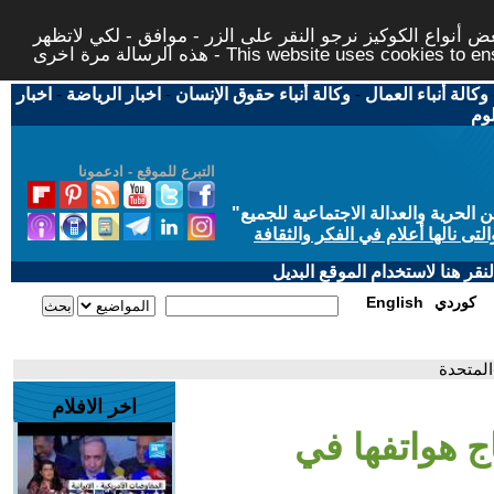
 أنواع الكوكيز نرجو النقر على الزر - موافق - لكي لاتظهر
This website uses cookies to ensure you ge
وكالة أنباء العمال
-
وكالة أنباء حقوق الإنسان
-
اخبار الرياضة
-
اخبار
لوم
التبرع للموقع - ادعمونا
حرية والعدالة الاجتماعية للجميع
"
تى نالها أعلام في الفكر والثقافة
قر هنا لاستخدام الموقع البديل
كوردي
English
المتحدة
اخر الافلام
ج هواتفها في