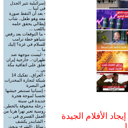
إسرائيلية تثير الجدل
في لبنا ...
-
بعد أن التقط صورة
معه وهو طفل.. شاب
إيطالي يحقق حلمه
باللعب ...
-
ما التوقعات بعد رفض
نتنياهو خطة ترامب
للسلام في غزة؟ إليك
ما ...
-
-ليست موجهة ضد
طهران-.. خارجية إيران
تعلق على اتفاقية مكة
بي ...
-
العراق.. تفكيك 14
شبكة لتجارة المخدرات
في البصرة
-
إسبانيا تستنفر جيشها
تحسبا لموجة هجرة
جديدة في سبتة
-
رحلة محفوفة بالخطر..
روسية تعبر نهرا هربا من
جاد الأفلام الجيدة
العمل القسري في ...
-
الشابندر يكشف
ا
رسائل -الشرع- ويحذر