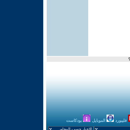
فليبورد
الموبايل
بودكاست