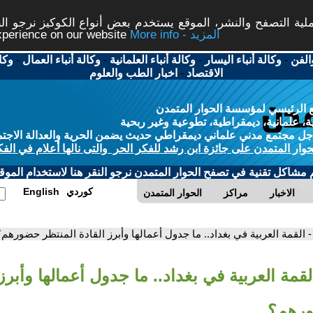
ة التصفح والنشر، الموقع يستخدم بعض أنواع الكوكيز نرجو النق
More info - المزيد
experience on our website
الفن
-
وكالة أنباء اليسار
-
وكالة أنباء العلمانية
-
وكالة أنباء العمال
-
وكا
الاقتصاد
-
اخبار الطب والعلوم
 الرئيسي لمؤسسة الحوار المتمدن
، علمانية، ديمقراطية، تطوعية وغير ربحية
ل مجتمع مدني علماني ديمقراطي حديث يضمن الحرية والعدالة الاجتم
حوار المتمدن على جائزة ابن رشد للفكر الحر والتى نالها أعلام في الفك
م مشاكل تقنية في تصفح الحوار المتمدن نرجو النقر هنا لاستخدام الموقع
كوردي
English
الاخبار
مراكز
الحوار المتمدن
- القمة العربية في بغداد.. ما جدول أعمالها وأبرز القادة المنتظر حضورهم؟
لقمة العربية في بغداد.. ما جدول أعمالها وأبرز 
ورهم؟