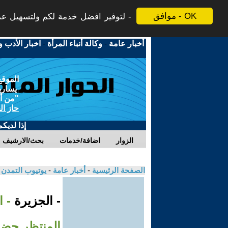
موافق - OK
لتوفير افضل خدمة لكم ولتسهيل عملي
أخبار عامة
-
وكالة أنباء المرأة
-
اخبار الأدب و
الموقع
يسارية
"من أج
حاز ال
إذا لديك
الزوار
اضافة/خدمات
بحث/الارشيف
الصفحة الرئيسية
-
أخبار عامة
-
يوتيوب التمدن
- الجزيرة
- ا
المنتظر حض