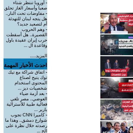
-
أوروبا تنتظر شتاء
صعبا وأسعار الغاز تحلق
-
مفاوضات تحت النار..
هل يتجه لبنان للتهدئة
أم لتصعيد جديد؟
-
وهم الحروب
القصيرة.. هل أسقطت
حرب إيران عقيدة باول
وقاعدة ال ...
المزيد.....
احدث الأخبار المهمة
-
اتفاق شراكة مع تيك
توك يتيح لصناع
المحتوى استخدام
شخصيات ديز ...
-
بعد أزمة ضياء
العوضي.. مصر تلغي
فعالية طبية للأسترالية
باربر ...
-
كاميرا CNN تجوب
شوارع دمشق.. وهذا ما
رصدته خلال نظرة على
الح ...