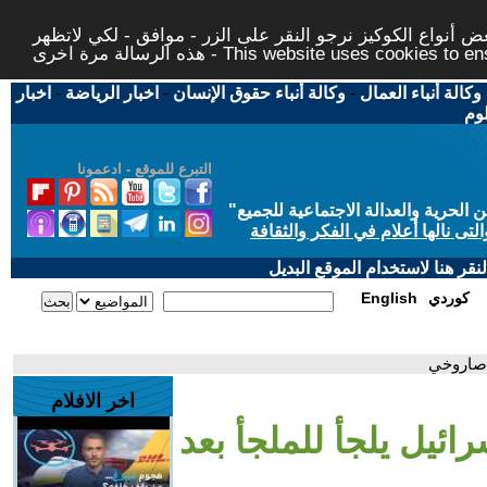
 أنواع الكوكيز نرجو النقر على الزر - موافق - لكي لاتظهر
This website uses cookies to ensure you ge
وكالة أنباء العمال
-
وكالة أنباء حقوق الإنسان
-
اخبار الرياضة
-
اخبار
لوم
التبرع للموقع - ادعمونا
حرية والعدالة الاجتماعية للجميع
"
تى نالها أعلام في الفكر والثقافة
قر هنا لاستخدام الموقع البديل
كوردي
English
ر صاروخي
اخر الافلام
ائيل يلجأ للملجأ بعد