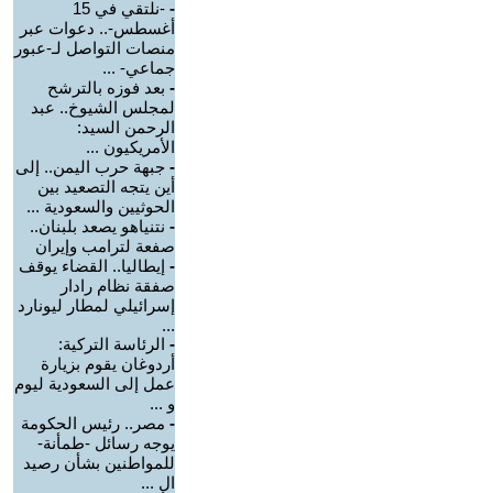
-
-نلتقي في 15
أغسطس-.. دعوات عبر
منصات التواصل لـ-عبور
جماعي- ...
-
بعد فوزه بالترشح
لمجلس الشيوخ.. عبد
الرحمن السيد:
الأمريكيون ...
-
جبهة حرب اليمن.. إلى
أين يتجه التصعيد بين
الحوثيين والسعودية ...
-
نتنياهو يصعد بلبنان..
صفعة لترامب وإيران
-
إيطاليا.. القضاء يوقف
صفقة نظام رادار
إسرائيلي لمطار ليونارد
...
-
الرئاسة التركية:
أردوغان يقوم بزيارة
عمل إلى السعودية ليوم
و ...
-
مصر.. رئيس الحكومة
يوجه رسائل -طمأنة-
للمواطنين بشأن رصيد
ال ...