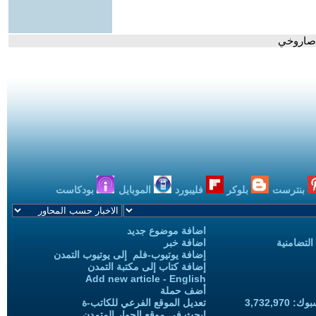
ر صاروخي
بنترست
بلوكر
فليبورد
الموبايل
بودكاست
اضافة موضوع جديد
التضامنية
اضافة خبر
إضافة يوتيوب-فلم إلى يوتيوب التمدن
إضافة كتاب إلى مكتبة التمدن
Add new article - English
أضف حملة
3,732,97
تعديل الموقع الفرعي للكاتب-ة
ابحث في موقع الحوار المتمدن