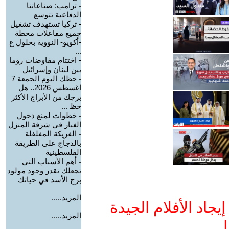
-
ترامب: صناعاتنا
الدفاعية تتوسع
-
تركيا تستهدف تشغيل
جميع مفاعلات محطة
-أكويو- النووية بحلول ع
...
-
اختتام مفاوضات روما
بين لبنان وإسرائيل
-
حظك اليوم الجمعة 7
اغسطس 2026.. هل
برجك من الأبراج الأكثر
حظ ...
-
خطوات لمنع دخول
الغبار في شرفة المنزل
-
الفريكة المفلفلة
بالدجاج على الطريقة
الفلسطينية
-
أهم الأسباب التي
تجعلك تقدر وجود مولود
برج الأسد في حياتك
المزيد.....
جاد الأفلام الجيدة
المزيد.....
ا