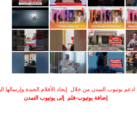
ادعم يوتيوب التمدن من خلال إيجاد الأفلام الجيدة وإرسالها الين
إضافة يوتيوب-فلم إلى يوتيوب التمدن