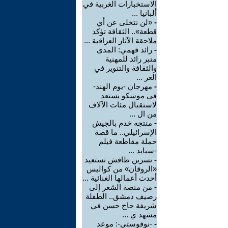
الاستخبارات الغربية في
ألبانيا ...
-
«لن نتخلى عن أي
قطعة».. الثقافة تؤكد
ملاحقة الآثار العراقية ...
-
رائد فهمي: المدى
منبر رائد للمهنية
والثقافة والتنوير في
العر ...
-
مهرجان -يوم الهند-
في موسكو يستعد
لاستقبال مئات الآلاف
من ال ...
-
منتجه خدم بالجيش
الإسرائيلي.. ما قصة
حملة مقاطعة فيلم
-سبايد ...
-
نسرين طافش تستعيد
«الروقان» من كواليس
أحدث أعمالها الغنائية ...
-
من منصة الشعر إلى
رصيف دمشق.. الطفلة
شريفة حاج حسن في
مشهد ي ...
-
-نوفوستي-: موعد