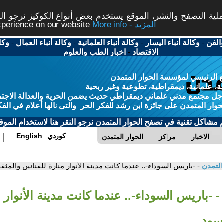
ة التصفح والنشر، الموقع يستخدم بعض أنواع الكوكيز نرجو النق
More info - المزيد
experience on our website
الفن
-
وكالة أنباء اليسار
-
وكالة أنباء العلمانية
-
وكالة أنباء العمال
-
وكا
الاقتصاد
-
اخبار الطب والعلوم
 الرئيسي لمؤسسة الحوار المتمدن
، علمانية، ديمقراطية، تطوعية وغير ربحية
ل مجتمع مدني علماني ديمقراطي حديث يضمن الحرية والعدالة الاجتم
حوار المتمدن على جائزة ابن رشد للفكر الحر والتى نالها أعلام في الفك
م مشاكل تقنية في تصفح الحوار المتمدن نرجو النقر هنا لاستخدام الموقع
كوردي
English
الاخبار
مراكز
الحوار المتمدن
التمدن
- -باريس السوداء-.. عندما كانت مدينة الأنوار منارة للفنانين والمث
- -باريس السوداء-.. عندما كانت مدينة الأنوار م
سود