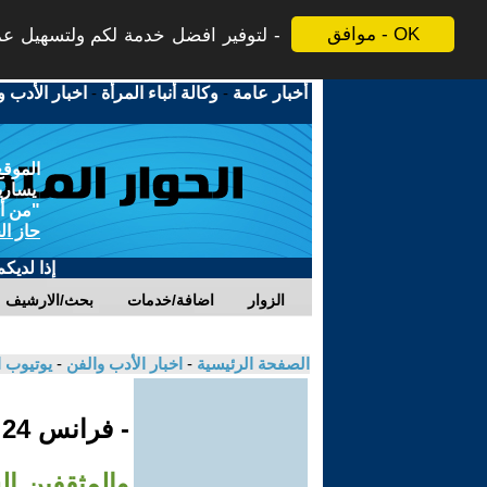
موافق - OK
لتوفير افضل خدمة لكم ولتسهيل عملي
أخبار عامة
-
وكالة أنباء المرأة
-
اخبار الأدب و
الموقع
يسارية
"من أج
حاز ال
إذا لديك
الزوار
اضافة/خدمات
بحث/الارشيف
الصفحة الرئيسية
-
اخبار الأدب والفن
-
يوتيوب 
- فرانس 24
والمثقفين ال