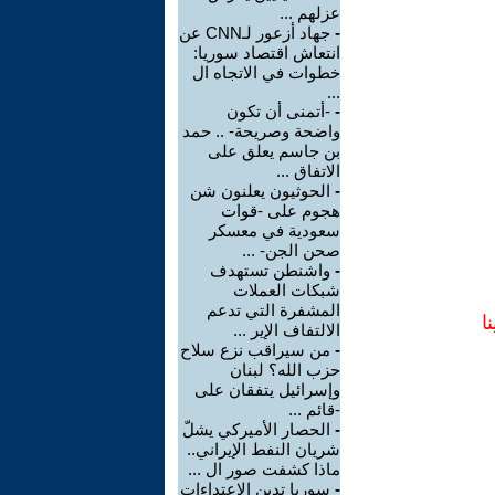
عزلهم ...
-
جهاد أزعور لـCNN عن
انتعاش اقتصاد سوريا:
خطوات في الاتجاه ال
...
-
-أتمنى أن تكون
واضحة وصريحة- .. حمد
بن جاسم يعلق على
الاتفاق ...
-
الحوثيون يعلنون شن
هجوم على -قوات
سعودية في معسكر
صحن الجن- ...
-
واشنطن تستهدف
شبكات العملات
المشفرة التي تدعم
ا
الالتفاف الإير ...
-
من سيراقب نزع سلاح
حزب الله؟ لبنان
وإسرائيل يتفقان على
-قائم ...
-
الحصار الأميركي يشلّ
شريان النفط الإيراني..
ماذا كشفت صور ال ...
-
سوريا تدين الاعتداءات