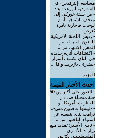
مسابقة -إنترفيجن- في
السعودية لم يحدد بعد
-
من شقة غوركي إلى
متحف الشرق.. أربع
لوحات قاجارية نادرة
تُعرض ...
-
رئيس اللجنة الأمريكية
للفنون الجميلة: من
المقرر الانتهاء من ...
-
اكتشافات أثرية جديدة
في ألتاي تكشف أسرار
حضارتي بازيريك وأفا ...
المزيد.....
احدث الأخبار المهمة
-
العثور على أكثر من 50
جثة متحللة في دار
للجنازات بأمريكا.. و ...
-
-ليسوا غاضبين مني-..
ترامب ينأى بنفسه عن
استياء الناخبين من ...
-
نادي الأسير: تمديد منع
زيارات الأسرى
الفلسطينيين يكرّس