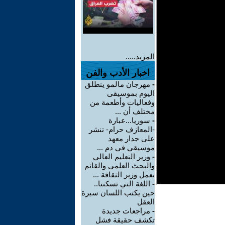
المزيد.....
اخبار الأدب والفن
-
مهرجان مالمو ينطلق
اليوم بموسيقى
وفعاليات وأطعمة من
مختلف أن ...
-
سوريا...عبارة
-المعازف حرام- تنشر
على جدار معهد
موسيقي في دم ...
-
وزير التعليم العالي
والبحث العلمي والقائم
بعمل وزير الثقافة ...
-
اللغة التي تسكننا..
حين يكتب اللسان سيرة
العقل
-
مراجعات جديدة
تكشف حقيقة فشل