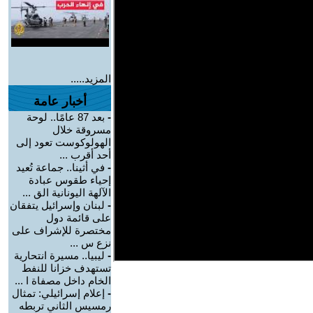
المزيد.....
أخبار عامة
-
بعد 87 عامًا.. لوحة
مسروقة خلال
الهولوكوست تعود إلى
أحد أقرب ...
-
في أثينا.. جماعة تُعيد
إحياء طقوس عبادة
الآلهة اليونانية الق ...
-
لبنان وإسرائيل يتفقان
على قائمة دول
مختصرة للإشراف على
نزع س ...
-
ليبيا.. مسيرة انتحارية
تستهدف خزانا للنفط
الخام داخل مصفاة ا ...
-
إعلام إسرائيلي: تمثال
رمسيس الثاني تربطه