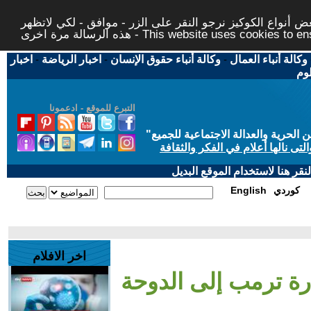
 أنواع الكوكيز نرجو النقر على الزر - موافق - لكي لاتظهر
This website uses cookies to ensure you ge
وكالة أنباء العمال
-
وكالة أنباء حقوق الإنسان
-
اخبار الرياضة
-
اخبار
لوم
التبرع للموقع - ادعمونا
حرية والعدالة الاجتماعية للجميع
"
تى نالها أعلام في الفكر والثقافة
قر هنا لاستخدام الموقع البديل
كوردي
English
اخر الافلام
رة ترمب إلى الدوحة