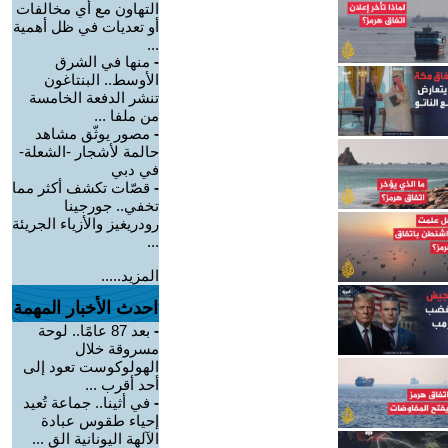
التهاون مع أي مخالفات
أو تعديات في ظل أهمية
...
-
منها في الشرق
الأوسط.. البنتاغون
تنشر الدفعة الخامسة
من ملفا ...
-
مصور يوثّق مشاهد
حالمة لأشجار -الشعلة-
في دبي
-
قصّات تكشف أكثر مما
تخفي.. جورجينا
رودريغيز والأزياء الجريئة
...
المزيد.....
احدث الأخبار المهمة
-
بعد 87 عامًا.. لوحة
مسروقة خلال
الهولوكوست تعود إلى
أحد أقرب ...
-
في أثينا.. جماعة تُعيد
إحياء طقوس عبادة
الآلهة اليونانية الق ...