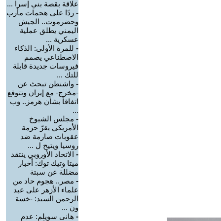
علاقة بقصة بني إسرا ...
-
ردًا على هجمات مأرب
وحضرموت.. الجيش
اليمني يطلق عملية
عسكرية ...
-
للمرة الأولى: الذكاء
الاصطناعي يصمم
فيروسات جديدة قابلة
للتك ...
-
واشنطن تبحث عن
-مخرج- مع إيران وتتوقع
اتفاقاً بشأن هرمز.. وب
...
-
مجلس الشيوخ
الأمريكي يقرّ حزمة
عقوبات صارمة ضد
روسيا ويتيح ل ...
-
الاتحاد الأوروبي ينتقد
ميتا وتيك توك: أخبار
مضللة عن سبتة
-
مصر.. هجوم حاد من
علماء الأزهر على عبد
الرحمن السيد: -خسة
ون ...
-
هانى سويلم: عدم