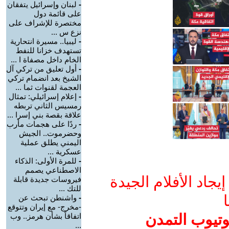
-
لبنان وإسرائيل يتفقان
على قائمة دول
مختصرة للإشراف على
نزع س ...
-
ليبيا.. مسيرة انتحارية
تستهدف خزانا للنفط
الخام داخل مصفاة ا ...
-
أول تعليق من تركي آل
الشيخ بعد انضمام تركي
العجمة لقنوات ثما ...
-
إعلام إسرائيلي: تمثال
رمسيس الثاني تربطه
علاقة بقصة بني إسرا ...
-
ردًا على هجمات مأرب
وحضرموت.. الجيش
اليمني يطلق عملية
عسكرية ...
-
للمرة الأولى: الذكاء
الاصطناعي يصمم
جاد الأفلام الجيدة
فيروسات جديدة قابلة
للتك ...
ا
-
واشنطن تبحث عن
-مخرج- مع إيران وتتوقع
وتيوب التمدن
اتفاقاً بشأن هرمز.. وب
...