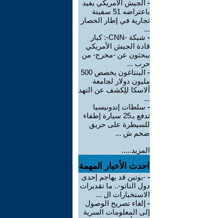
-
الجيش الأمريكي يفيد
باعتراضه 51 سفينة
تجارية في إطار الحصار
...
-
شبكة -CNN-: كبار
قادة الجيش الأمريكي
يبحثون عن -مخرج- من
حرب ...
-
البنتاغون يخصص 500
مليون دولار لجامعة
ألاسكا للِكشف عن التهد
...
-
سلطات إندونيسيا
تدفع بـ25 سيارة إطفاء
للسيطرة على حريق
ضخم ش ...
المزيد.....
احدث الأخبار المهمة
-
-بوتين قد يهاجم إحدى
دول الناتو-.. ما تقديرات
الاستخبارات ال ...
-
إلغاء تصريح الوصول
إلى المعلومات السرية