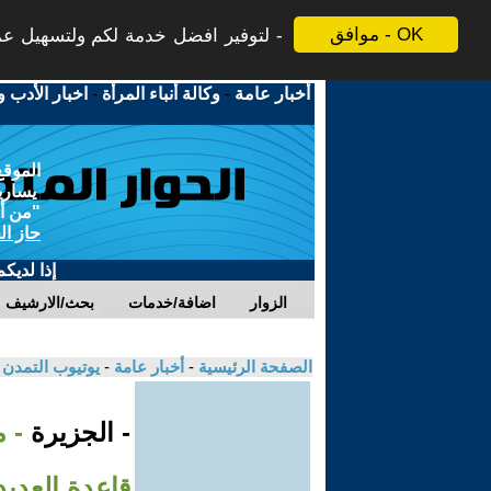
موافق - OK
لتوفير افضل خدمة لكم ولتسهيل عملي
أخبار عامة
-
وكالة أنباء المرأة
-
اخبار الأدب و
الموقع
يسارية
"من أج
حاز ال
إذا لديك
الزوار
اضافة/خدمات
بحث/الارشيف
الصفحة الرئيسية
-
أخبار عامة
-
يوتيوب التمدن
- الجزيرة
- 
قاعدة العديد