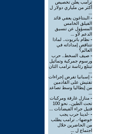
ترامب يعلن تخصيص
أكثر من ملياري دولار ل
...
-
البنتاغون يعفي قائد
الفيلق الخامس
المسؤول عن تنسيق
الدعم لأو ...
-
نظام باتريوت.. لماذا
تتناقص إمداداته في
العالم؟
-
صيف السخط.. حرب
ورسوم جمركية وتماثيل
تبتلع رئاسة ترامب الثان
...
-
إسبانيا تفرض إجراءات
تفتيش على القادمين
من إيطاليا وسط تصاعد
...
-
منازل غارقة ومركبات
تحت الطين.. نحو 100
قتيل جراء الفيضانات ...
-
-لدينا حرب يجب
خوضها-.. ترامب يطلب
من الحاضرين خلال
اجتماع ل ...