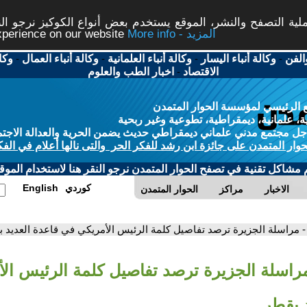
ة التصفح والنشر، الموقع يستخدم بعض أنواع الكوكيز نرجو النق
More info - المزيد
experience on our website
الفن
-
وكالة أنباء اليسار
-
وكالة أنباء العلمانية
-
وكالة أنباء العمال
-
وكا
الاقتصاد
-
اخبار الطب والعلوم
 الرئيسي لمؤسسة الحوار المتمدن
، علمانية، ديمقراطية، تطوعية وغير ربحية
ل مجتمع مدني علماني ديمقراطي حديث يضمن الحرية والعدالة الاجتم
حوار المتمدن على جائزة ابن رشد للفكر الحر والتى نالها أعلام في الفك
م مشاكل تقنية في تصفح الحوار المتمدن نرجو النقر هنا لاستخدام الموقع
كوردي
English
الاخبار
مراكز
الحوار المتمدن
- مراسلة الجزيرة ترصد تفاصيل كلمة الرئيس الأمريكي في قاعدة العديد 
مراسلة الجزيرة ترصد تفاصيل كلمة الرئيس ال
 بقطر