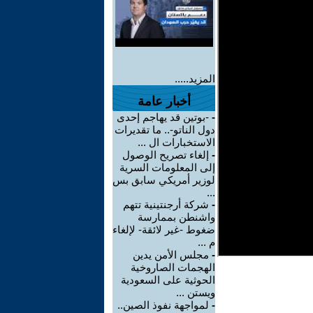
المزيد.....
أخبار عامة
-
-بوتين قد يهاجم إحدى
دول الناتو-.. ما تقديرات
الاستخبارات ال ...
-
إلغاء تصريح الوصول
إلى المعلومات السرية
لوزير أمريكي سابق بس
...
-
شركة أرجنتينية تتهم
واشنطن بممارسة
ضغوط -غير لائقة- لإلغاء
م ...
-
مجلس الأمن يدين
الهجمات الصاروخية
الحوثية على السعودية
ويستن ...
-
لمواجهة نفوذ الصين..