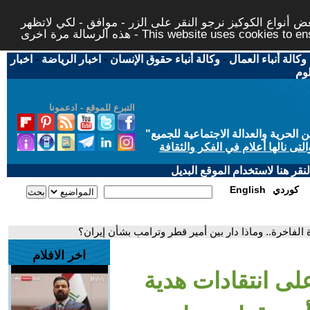
 أنواع الكوكيز نرجو النقر على الزر - موافق - لكي لاتظهر
This website uses cookies to ensure you ge
وكالة أنباء العمال
-
وكالة أنباء حقوق الإنسان
-
اخبار الرياضة
-
اخبار
لوم
التبرع للموقع - ادعمونا
حرية والعدالة الاجتماعية للجميع
"
تى نالها أعلام في الفكر والثقافة
قر هنا لاستخدام الموقع البديل
كوردي
English
الفاخرة.. وماذا دار بين أمير قطر وترامب بشأن إيران؟
اخر الافلام
لى انتقادات هدية