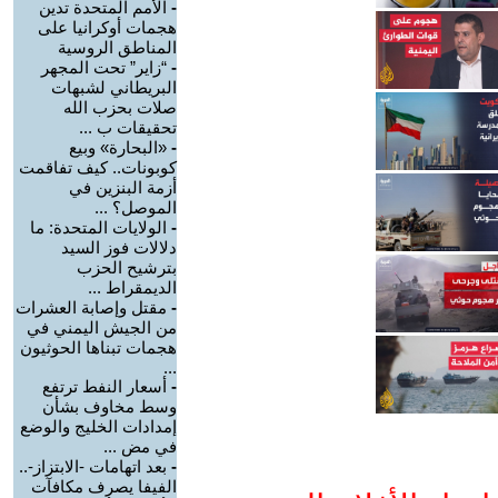
-
الأمم المتحدة تدين
هجمات أوكرانيا على
المناطق الروسية
-
“زاير” تحت المجهر
البريطاني لشبهات
صلات بحزب الله
تحقيقات ب ...
-
«البحارة» وبيع
كوبونات.. كيف تفاقمت
أزمة البنزين في
الموصل؟ ...
-
الولايات المتحدة: ما
دلالات فوز السيد
بترشيح الحزب
الديمقراط ...
-
مقتل وإصابة العشرات
من الجيش اليمني في
هجمات تبناها الحوثيون
...
-
أسعار النفط ترتفع
وسط مخاوف بشأن
إمدادات الخليج والوضع
في مض ...
-
بعد اتهامات -الابتزاز-..
الفيفا يصرف مكافآت