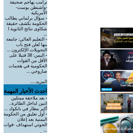
ترامب يهاجم صحيفة
-واشنطن بوست-
الأمريكية
-
سؤال برلماني يطالب
الحكومة بكشف حقيقة
شكاوى نتائج الثانوية ا
...
-
التعليم العالي: جامعة
بنها تُعلن فتح باب
التحويلات الإلكترون ...
-
اليمن: 38 قتيلا على
الأقل من القوات
الحكومية في هجمات
صاروخي ...
المزيد.....
احدث الأخبار المهمة
-
بعد ملاحقة ممثلين
اثنين لداخل الطائرة..
أكبر مطار في بانكوك ...
-
أول تعليق من الحكومة
اليمنية بعد إعلان
الحوثي استهداف -قوات
...