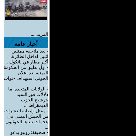
المزيد.....
أخبار عامة
-
بعد ملاحقة ممثلين
اثنين لداخل الطائرة..
أكبر مطار في بانكوك ...
-
أول تعليق من الحكومة
اليمنية بعد إعلان
الحوثي استهداف -قوات
...
-
الولايات المتحدة: ما
دلالات فوز السيد
بترشيح الحزب
الديمقراط ...
-
مقتل وإصابة العشرات
من الجيش اليمني في
هجمات تبناها الحوثيون
...
-
صحيفة: روبيو يدعو