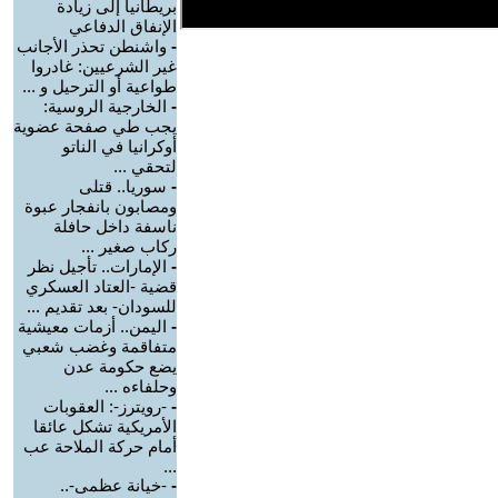
بريطانيا إلى زيادة
الإنفاق الدفاعي
-
واشنطن تحذر الأجانب
غير الشرعيين: غادروا
طواعية أو الترحيل و ...
-
الخارجية الروسية:
يجب طي صفحة عضوية
أوكرانيا في الناتو
لتحقي ...
-
سوريا.. قتلى
ومصابون بانفجار عبوة
ناسفة داخل حافلة
ركاب صغير ...
-
الإمارات.. تأجيل نظر
قضية -العتاد العسكري
للسودان- بعد تقديم ...
-
اليمن.. أزمات معيشية
متفاقمة وغضب شعبي
يضع حكومة عدن
وحلفاءه ...
-
-رويترز-: العقوبات
الأمريكية تشكل عائقا
أمام حركة الملاحة عب
...
-
-خيانة عظمى-..