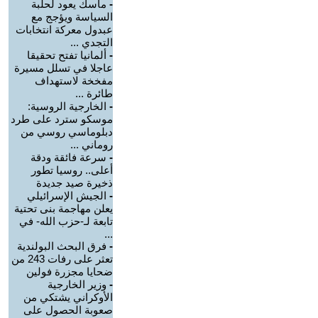
-
ماسك يعود لحلبة
السياسة ويؤجج مع
عبدول معركة انتخابات
التجدي ...
-
ألمانيا تفتح تحقيقا
عاجلا في تسلل مسيرة
مفخخة لاستهداف
طائرة ...
-
الخارجية الروسية:
موسكو سترد على طرد
دبلوماسي روسي من
روماني ...
-
سرعة فائقة ودقة
أعلى.. روسيا تطور
ذخيرة صيد جديدة
-
الجيش الإسرائيلي
يعلن مهاجمة بنى تحتية
تابعة لـ-حزب الله- في
...
-
فرق البحث البولندية
تعثر على رفات 243 من
ضحايا مجزرة فولين
-
وزير الخارجية
الأوكراني يشتكي من
صعوبة الحصول على