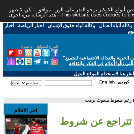
 أنواع الكوكيز نرجو النقر على الزر - موافق - لكي لاتظهر
This website uses cookies to ensure you ge
وكالة أنباء العمال
-
وكالة أنباء حقوق الإنسان
-
اخبار الرياضة
-
اخبار
لوم
التبرع للموقع - ادعمونا
حرية والعدالة الاجتماعية للجميع
"
تى نالها أعلام في الفكر والثقافة
قر هنا لاستخدام الموقع البديل
كوردي
English
زة رغم ضغوط مبعوث ترمب
اخر الافلام
 تتراجع عن شروط