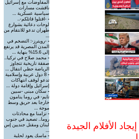
المفاوضات مع إسرائيل
ناقشت مسارات
سياسية عسكرية ...
-
-اقتلوا قاتلكم-..
لوحات دعائية بشوارع
طهران تدعو للانتقام من
...
-
-رويترز-: التضخم في
المدن المصرية قد يرتفع
إلى 15.6% بنهاية ...
-
محمد صلاح في تركيا..
صفقة تاريخية تتجاوز
الرياضة حظي انتقال ...
-
8 دول عربية وإسلامية
تدعو لوقف انتهاكات
إسرائيل وإقامة دولة ...
-
سكان مبنى -سبين
تايم- في روما ينامون
خارجا بعد حريق وسط
موجة ...
-
تزامنا مع محادثات
روما.. تصعيد في جنوب
جاد الأفلام الجيدة
لبنان ومقتل جنديين إس
...
ا
-
ماسك يعود لحلبة