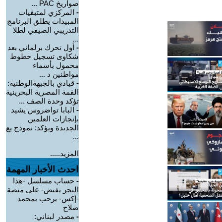
صواريخ PAC ...
-
المركزي لمتبقيات
المبيدات يطلق البرنامج
التدريبي الصيفي لطلا
...
-
أول تحرك برلماني بعد
شكاوى تسجيل خطوط
محمول بأسماء
مواطنين د ...
-
قيادي بالجبهةالوطنية:
القمة المصرية البحرينية
تؤكد وحدة الصف ...
-
البابا تواضروس يشيد
بإنجازات العلمين
الجديدة ويؤكد: نموذج يع
...
المزيد.....
احدث الأخبار المهمة
-
حساب مسلسل -هذا
البحر يفيض- على منصة
-إكس- يرحب بمحمد
صلاح
-
مصدر لبناني: