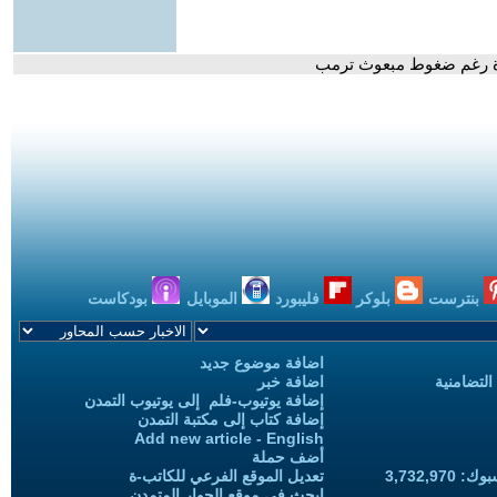
زة رغم ضغوط مبعوث ترمب
بنترست
بلوكر
فليبورد
الموبايل
بودكاست
اضافة موضوع جديد
التضامنية
اضافة خبر
إضافة يوتيوب-فلم إلى يوتيوب التمدن
إضافة كتاب إلى مكتبة التمدن
Add new article - English
أضف حملة
3,732,97
تعديل الموقع الفرعي للكاتب-ة
ابحث في موقع الحوار المتمدن