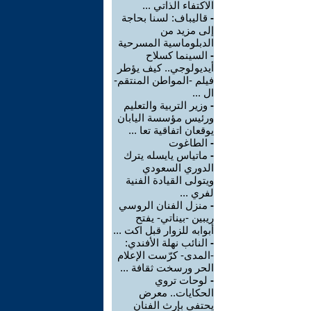
الاكتفاء الذاتي ...
-
قاليباف: لسنا بحاجة
إلى مزيد من
الدبلوماسية المسرحية
-
السينما كسلاح
أيديولوجي.. كيف يؤطر
فيلم -المواطن المنتقم-
ال ...
-
وزير التربية والتعليم
ورئيس مؤسسة اليابان
يوقعان اتفاقية تعا ...
-
الطاغوت
-
ماتياس يايسله يترك
الدوري السعودي
ويتولى القيادة الفنية
لفري ...
-
منزل الفنان الروسي
ريبين -بيناتي- يفتح
أبوابه للزوار قبل اكت ...
-
النائب نهلة الأفندي:
-المدى- كرّست الإعلام
الحر ورسخت ثقافة ...
-
لوحات تروي
الحكايات.. معرض
يحتفي بإرث الفنان