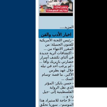
المزيد.....
اخبار الأدب والفن
-
رئيس اللجنة الأمريكية
للفنون الجميلة: من
المقرر الانتهاء من ...
-
اكتشافات أثرية جديدة
في ألتاي تكشف أسرار
حضارتي بازيريك وأفا ...
-
لم يرغب أحد في نيله
خلال عهد بطرس
الأكبر.. ما قصة -وسام
السك ...
-
حسن بايكر: المؤثر
الذي نقل الرواية
الفلسطينية إلى -جيل
زد- و ...
-
-لا حاجة للاستيراد هذا
الموسم-.. سوريا تحقّق