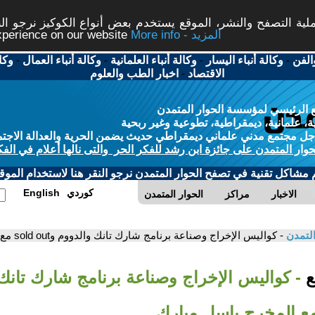
ة التصفح والنشر، الموقع يستخدم بعض أنواع الكوكيز نرجو النق
More info - المزيد
experience on our website
الفن
-
وكالة أنباء اليسار
-
وكالة أنباء العلمانية
-
وكالة أنباء العمال
-
وكا
الاقتصاد
-
اخبار الطب والعلوم
 الرئيسي لمؤسسة الحوار المتمدن
، علمانية، ديمقراطية، تطوعية وغير ربحية
ل مجتمع مدني علماني ديمقراطي حديث يضمن الحرية والعدالة الاجتم
حوار المتمدن على جائزة ابن رشد للفكر الحر والتى نالها أعلام في الفك
م مشاكل تقنية في تصفح الحوار المتمدن نرجو النقر هنا لاستخدام الموقع
كوردي
English
الاخبار
مراكز
الحوار المتمدن
التمدن
- كواليس الإخراج وصناعة برنامج شارك تانك والدووم وsold out مع المخرج باسل مبارك
بع
- كواليس الإخراج وصناعة برنامج شارك تانك