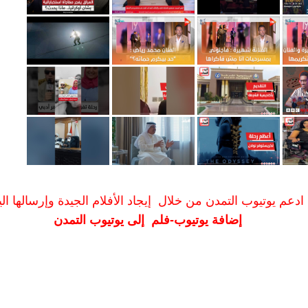
ادعم يوتيوب التمدن من خلال إيجاد الأفلام الجيدة وإرسالها الين
إضافة يوتيوب-فلم إلى يوتيوب التمدن