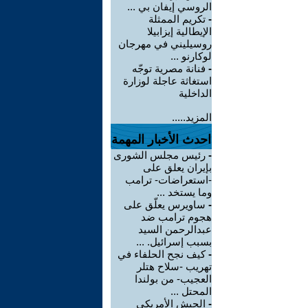
الروسي إيفان بي ...
-
تكريم الممثلة
الإيطالية إيزابيلا
روسيليني في مهرجان
لوكارنو ...
-
فنانة مصرية توجّه
استغاثة عاجلة لوزارة
الداخلية
المزيد.....
احدث الأخبار المهمة
-
رئيس مجلس الشورى
بإيران يعلق على
-استعراضات- ترامب
وما يستخد ...
-
ساويرس يعلّق على
هجوم ترامب ضد
عبدالرحمن السيد
بسبب إسرائيل. ...
-
كيف نجح الحلفاء في
تهريب -سلاح هتلر
العجيب- من بولندا
المحتل ...
-
الجيش الأمريكي