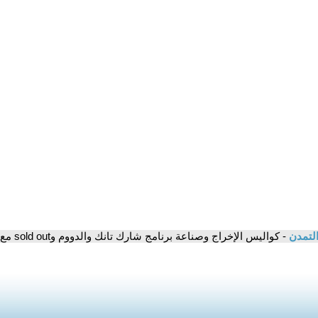
التمدن
- كواليس الإخراج وصناعة برنامج شارك تانك والدووم وsold out مع المخرج باسل مبارك