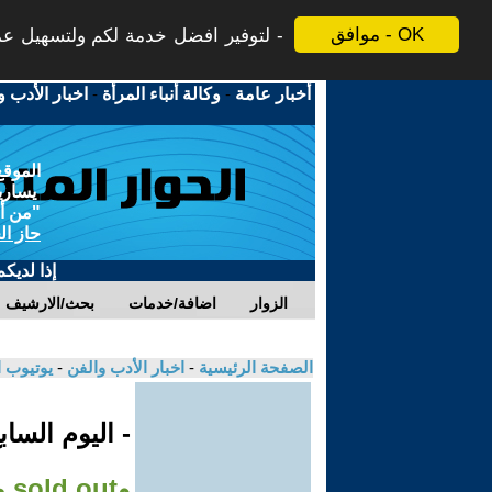
موافق - OK
لتوفير افضل خدمة لكم ولتسهيل عملي
أخبار عامة
-
وكالة أنباء المرأة
-
اخبار الأدب و
الموقع
يسارية
"من أج
حاز ال
إذا لديك
الزوار
اضافة/خدمات
بحث/الارشيف
الصفحة الرئيسية
-
اخبار الأدب والفن
-
يوتيوب 
- اليوم السا
وsold out مع المخرج باسل مبارك