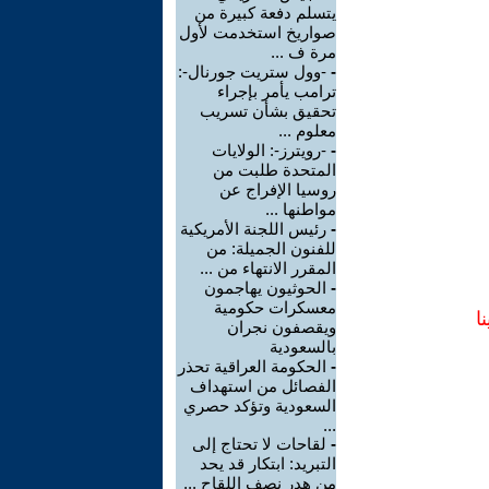
يتسلم دفعة كبيرة من
صواريخ استخدمت لأول
مرة ف ...
-
-وول ستريت جورنال-:
ترامب يأمر بإجراء
تحقيق بشأن تسريب
معلوم ...
-
-رويترز-: الولايات
المتحدة طلبت من
روسيا الإفراج عن
مواطنها ...
-
رئيس اللجنة الأمريكية
للفنون الجميلة: من
المقرر الانتهاء من ...
-
الحوثيون يهاجمون
معسكرات حكومية
ا
ويقصفون نجران
بالسعودية
-
الحكومة العراقية تحذر
الفصائل من استهداف
السعودية وتؤكد حصري
...
-
لقاحات لا تحتاج إلى
التبريد: ابتكار قد يحد
من هدر نصف اللقاح ...