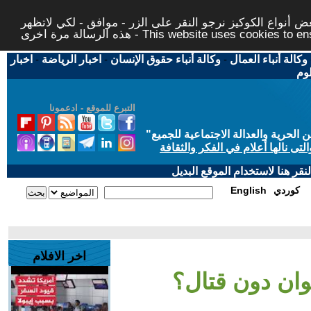
 أنواع الكوكيز نرجو النقر على الزر - موافق - لكي لاتظهر
This website uses cookies to ensure you ge
وكالة أنباء العمال
-
وكالة أنباء حقوق الإنسان
-
اخبار الرياضة
-
اخبار
لوم
التبرع للموقع - ادعمونا
حرية والعدالة الاجتماعية للجميع
"
تى نالها أعلام في الفكر والثقافة
قر هنا لاستخدام الموقع البديل
كوردي
English
اخر الافلام
وان دون قتال؟