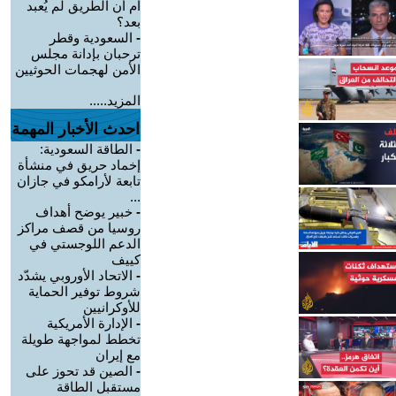
أم أن الطريق لم يُعبد
بعد؟
-
السعودية وقطر
ترحبان بإدانة مجلس
الأمن لهجمات الحوثيين
المزيد.....
احدث الأخبار المهمة
-
الطاقة السعودية:
إخماد حريق في منشأة
تابعة لأرامكو في جازان
...
-
خبير يوضح أهداف
روسيا من قصف مراكز
الدعم اللوجستي في
كييف
-
الاتحاد الأوروبي يشدّد
شروط توفير الحماية
للأوكرانيين
-
الإدارة الأمريكية
تخطط لمواجهة طويلة
مع إيران
-
الصين قد تحوز على
مستقبل الطاقة