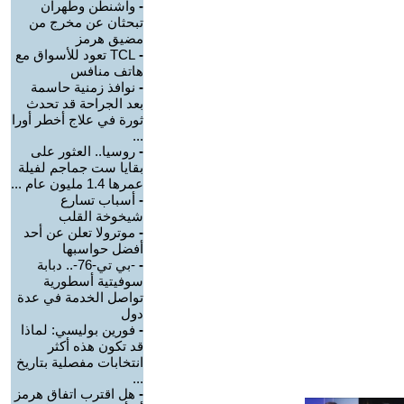
-
واشنطن وطهران
تبحثان عن مخرج من
مضيق هرمز
-
TCL تعود للأسواق مع
هاتف منافس
-
نوافذ زمنية حاسمة
بعد الجراحة قد تحدث
ثورة في علاج أخطر أورا
...
-
روسيا.. العثور على
بقايا ست جماجم لفيلة
عمرها 1.4 مليون عام ...
-
أسباب تسارع
شيخوخة القلب
-
موترولا تعلن عن أحد
أفضل حواسبها
-
-بي تي-76-.. دبابة
سوفيتية أسطورية
تواصل الخدمة في عدة
دول
-
فورين بوليسي: لماذا
قد تكون هذه أكثر
انتخابات مفصلية بتاريخ
...
-
هل اقترب اتفاق هرمز