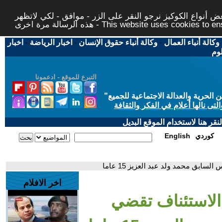
 أنواع الكوكيز نرجو النقر على الزر - موافق - لكي لاتظهر
This website uses cookies to ensure you ge
وكالة أنباء العمال
-
وكالة أنباء حقوق الإنسان
-
اخبار الرياضة
-
اخبار
لوم
التبرع للموقع - ادعمونا
حرية والعدالة الاجتماعية للجميع
"
تى نالها أعلام في الفكر والثقافة
قر هنا لاستخدام الموقع البديل
كوردي
English
ابق محمد ولد عبد العزيز 15 عاما
اخر الافلام
 الاستئناف تقضي