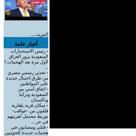
المزيد.....
أخبار عامة
-
رئيس الاستخبارات
السعودية يزور العراق
لأول مرة بعد الهجمات ا
...
-
تحذير رسمي مصري
من طرق احتيال جديدة
على المواطنين
-
اتفاق أمني بين
السعودية وتركيا
وباكستان
-
سكان قرية بلغارية
قلقون من -عواقب-
توريط محتمل لقريتهم
في حر ...
-
قتلى ومصابون في
هجمات جديدة للحوثيين