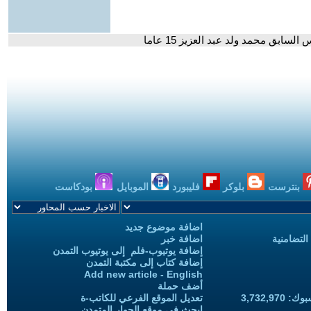
ابق محمد ولد عبد العزيز 15 عاما
بنترست
بلوكر
فليبورد
الموبايل
بودكاست
اضافة موضوع جديد
التضامنية
اضافة خبر
إضافة يوتيوب-فلم إلى يوتيوب التمدن
إضافة كتاب إلى مكتبة التمدن
Add new article - English
أضف حملة
3,732,97
تعديل الموقع الفرعي للكاتب-ة
ابحث في موقع الحوار المتمدن