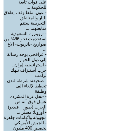
على قوات تابعة
للحكومة ...
-
عون: ملفا وقف إطلاق
النار والمناطق
التجريبية ستتم
متابعتهما ...
-
-رويترز-: السعودية
استخدمت نحو 86% من
صواريخ -باتريوت- الاع
...
-
عراقجي يوجه رسالة
إلى دول الجوار
-
استراتيجية إيران..
حرب استنزاف تنهك
ترامب
-
صحيفة: شرطة لندن
تخطط لإلغاء ألف
وظيفة
-
-نحل غزة المشرد-..
عسل فوق أنقاض
الحرب (صور + فيديو)
-
أوروبا: مسيّرات
مجهولة واتّهامات جاهزة
-
الجيش الأمريكي
يخصص 400 مليون