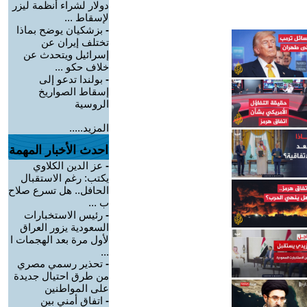
دولار لشراء أنظمة ليزر
لإسقاط ...
-
بزشكيان يوضح بماذا
تختلف إيران عن
إسرائيل ويتحدث عن
خلاف حكو ...
-
بولندا تدعو إلى
إسقاط الصواريخ
الروسية
المزيد.....
احدث الأخبار المهمة
-
عز الدين الكلاوي
يكتب: رغم الاستقبال
الحافل.. هل تسرع صلاح
ب ...
-
رئيس الاستخبارات
السعودية يزور العراق
لأول مرة بعد الهجمات ا
...
-
تحذير رسمي مصري
من طرق احتيال جديدة
على المواطنين
-
اتفاق أمني بين