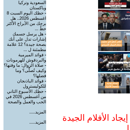
السعودية وتركيا
وباكستان
-
حظك اليوم السبت 8
اغسطس 2026.. هل
برجك من الأبراج الأكثر
حظً ...
-
هل يرسل جسمك
إشارات تدل على أنك
بصحة جيدة؟ 12 علامة
مطمئنة ل ...
-
فوائد الميرمية
والبردقوش للهرمونات
-
صلاة الزوال: ما وقتها؟
وكيف تُصلّى؟ وما
فضلها؟
-
فوائد الباذنجان
للكوليسترول
-
حظك الأسبوع الثاني
من أغسطس 2026 في
الحب والعمل والصحة
المزيد.....
جاد الأفلام الجيدة
المزيد.....
ا