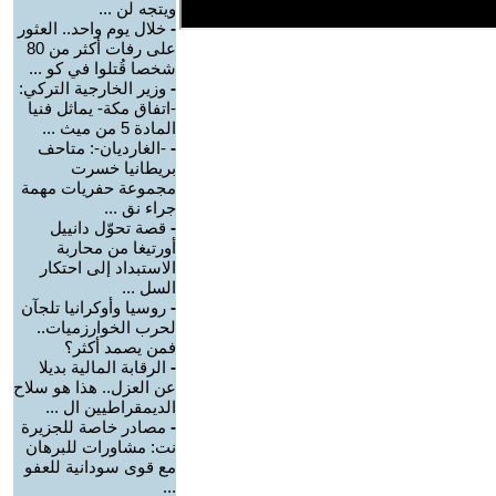
ويتجه لن ...
-
خلال يوم واحد.. العثور
على رفات أكثر من 80
شخصا قُتلوا في كو ...
-
وزير الخارجية التركي:
-اتفاق مكة- يماثل فنيا
المادة 5 من ميث ...
-
-الغارديان-: متاحف
بريطانيا خسرت
مجموعة حفريات مهمة
جراء نق ...
-
قصة تحوّل دانييل
أورتيغا من محاربة
الاستبداد إلى احتكار
السل ...
-
روسيا وأوكرانيا تلجآن
لحرب الخوارزميات..
فمن يصمد أكثر؟
-
الرقابة المالية بديلا
عن العزل.. هذا هو سلاح
الديمقراطيين ال ...
-
مصادر خاصة للجزيرة
نت: مشاورات للبرهان
مع قوى سودانية للعفو
...