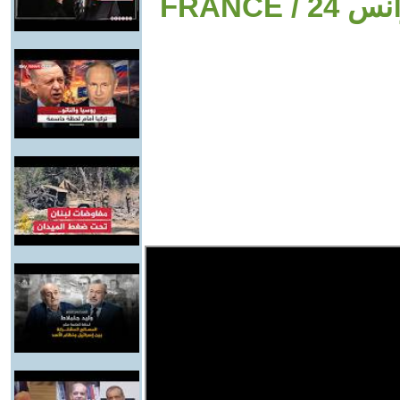
تعيد حساباتها مع إسرائيل؟ • فرانس 24 / FRANCE