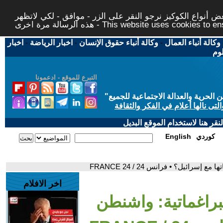
 أنواع الكوكيز نرجو النقر على الزر - موافق - لكي لاتظهر
This website uses cookies to ensure you ge
وكالة أنباء العمال
-
وكالة أنباء حقوق الإنسان
-
اخبار الرياضة
-
اخبار
لوم
التبرع للموقع - ادعمونا
حرية والعدالة الاجتماعية للجميع
"
تى نالها أعلام في الفكر والثقافة
قر هنا لاستخدام الموقع البديل
كوردي
English
رائيل؟ • فرانس 24 / FRANCE 24
اخر الافلام
لبراغماتية: واشنطن