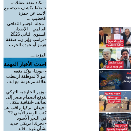
-
-تكاد تفقد عقلك-..
جنبلاط يكشف حديثه مع
الأسد عن حمزة
الخطيب ...
-
مجلة الجسر الثقافي
العالمي _ الإصدار
السنوي الثاني 2026
-
ترامب وإيران.. صفقة
هرمز أو عودة الحرب
المزيد.....
احدث الأخبار المهمة
-
-يويفا- يؤكد دفعه
أموالاً لموظفة ارتبطت
بعلاقة مزعومة مع إنف
...
-
وزير الخارجية التركي
يتوقع انضمام مصر إلى
تحالف -اتفاقية مكة ...
-
فيدان: تركيا تراقب عن
كثب الوضع الأمني ??
في البحر الأسود
-
تحرك أمريكي جديد
بشأن غزة.. قائد