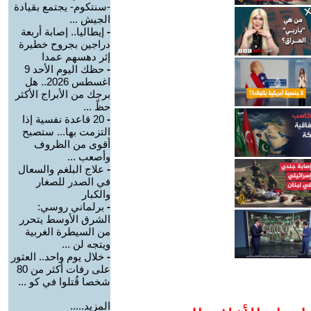
-سنتكوم- يجتمع بقيادة
الجيش ...
-
إيطاليا.. إصابة أربعة
دراجين بجروح خطيرة
إثر دهسهم عمدا
-
حظك اليوم الأحد 9
اغسطس 2026.. هل
برجك من الأبراج الأكثر
حظً ...
-
20 قاعدة نفسية إذا
التزمت بها... ستصبح
أقوى من الظروف
وأصعب ...
-
علاج البلغم والسعال
في الصدر للصغار
والكبار
-
برلماني روسي:
الشرق الأوسط يتحرر
من السيطرة الغربية
ويتجه لن ...
-
خلال يوم واحد.. العثور
على رفات أكثر من 80
شخصا قُتلوا في كو ...
المزيد.....