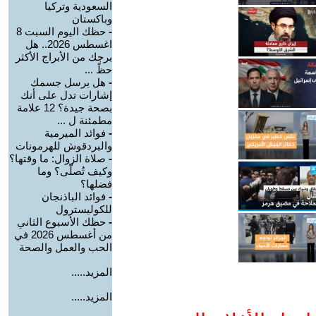
السعودية وتركيا
وباكستان
-
حظك اليوم السبت 8
اغسطس 2026.. هل
برجك من الأبراج الأكثر
حظً ...
-
هل يرسل جسمك
إشارات تدل على أنك
بصحة جيدة؟ 12 علامة
مطمئنة ل ...
-
فوائد الميرمية
والبردقوش للهرمونات
-
صلاة الزوال: ما وقتها؟
وكيف تُصلّى؟ وما
فضلها؟
-
فوائد الباذنجان
للكوليسترول
-
حظك الأسبوع الثاني
من أغسطس 2026 في
الحب والعمل والصحة
المزيد.....
المزيد.....