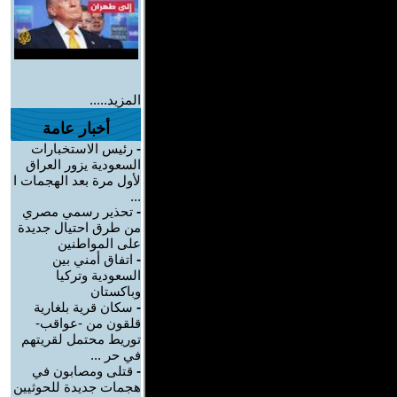
المزيد.....
أخبار عامة
-
رئيس الاستخبارات
السعودية يزور العراق
لأول مرة بعد الهجمات ا
...
-
تحذير رسمي مصري
من طرق احتيال جديدة
على المواطنين
-
اتفاق أمني بين
السعودية وتركيا
وباكستان
-
سكان قرية بلغارية
قلقون من -عواقب-
توريط محتمل لقريتهم
في حر ...
-
قتلى ومصابون في
هجمات جديدة للحوثيين