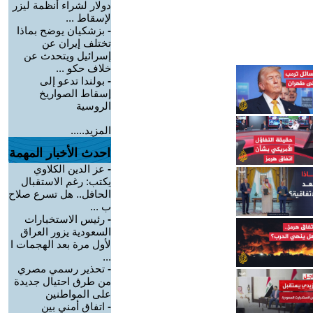
دولار لشراء أنظمة ليزر
لإسقاط ...
-
بزشكيان يوضح بماذا
تختلف إيران عن
إسرائيل ويتحدث عن
خلاف حكو ...
-
بولندا تدعو إلى
إسقاط الصواريخ
الروسية
المزيد.....
احدث الأخبار المهمة
-
عز الدين الكلاوي
يكتب: رغم الاستقبال
الحافل.. هل تسرع صلاح
ب ...
-
رئيس الاستخبارات
السعودية يزور العراق
لأول مرة بعد الهجمات ا
...
-
تحذير رسمي مصري
من طرق احتيال جديدة
على المواطنين
-
اتفاق أمني بين