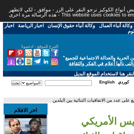
 أنواع الكوكيز نرجو النقر على الزر - موافق - لكي لاتظهر
This website uses cookies to ensure you ge
وكالة أنباء العمال
-
وكالة أنباء حقوق الإنسان
-
اخبار الرياضة
-
اخبار
لوم
التبرع للموقع - ادعمونا
حرية والعدالة الاجتماعية للجميع
"
تى نالها أعلام في الفكر والثقافة
قر هنا لاستخدام الموقع البديل
كوردي
English
 على عدد من الاتفاقيات الثنائية بين البلدين
اخر الافلام
ئيس الأمريكي