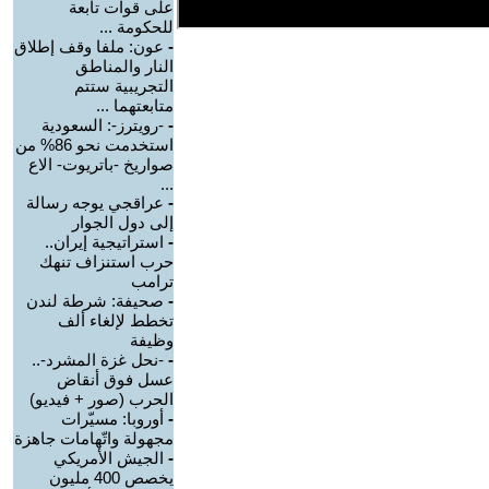
على قوات تابعة
للحكومة ...
-
عون: ملفا وقف إطلاق
النار والمناطق
التجريبية ستتم
متابعتهما ...
-
-رويترز-: السعودية
استخدمت نحو 86% من
صواريخ -باتريوت- الاع
...
-
عراقجي يوجه رسالة
إلى دول الجوار
-
استراتيجية إيران..
حرب استنزاف تنهك
ترامب
-
صحيفة: شرطة لندن
تخطط لإلغاء ألف
وظيفة
-
-نحل غزة المشرد-..
عسل فوق أنقاض
الحرب (صور + فيديو)
-
أوروبا: مسيّرات
مجهولة واتّهامات جاهزة
-
الجيش الأمريكي
يخصص 400 مليون