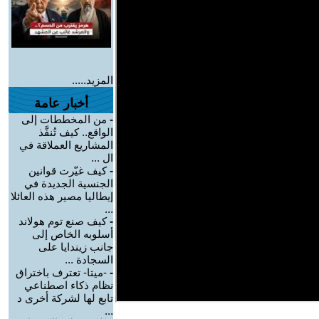
المزيد.....
أخبار عامة
-
من المخططات إلى
الواقع.. كيف تُنفَّذ
المشاريع العملاقة في
ال ...
-
كيف غيّرت قوانين
الجنسية الجديدة في
إيطاليا مصير هذه العائلا
...
-
كيف صنع توم هولاند
أسلوبه الخاص إلى
جانب زيندايا على
السجادة ...
-
-ميتا- تعترف باختراق
نظام ذكاء اصطناعي
تابع لها لشركة أخرى د
...