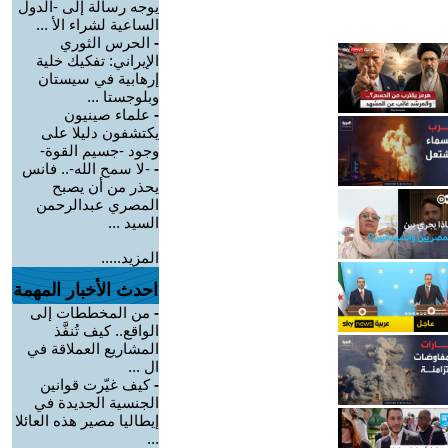
يوجه رسالة إلى -الدول
الساعية لشراء الأ ...
-
الحرس الثوري
الإيراني: تفكيك خلية
إرهابية في سيستان
وبلوجستا ...
-
علماء صينيون
يكتشفون دليلا على
وجود -جسيم القوة-
-
-لا سمح الله-.. فانس
يحذر من أن يصبح
المصري عبدالرحمن
السيد ...
المزيد.....
احدث الأخبار المهمة
-
من المخططات إلى
الواقع.. كيف تُنفَّذ
المشاريع العملاقة في
ال ...
-
كيف غيّرت قوانين
الجنسية الجديدة في
إيطاليا مصير هذه العائلا
...