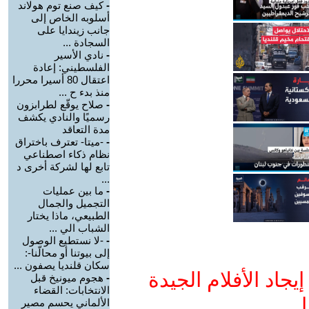
-
كيف صنع توم هولاند
أسلوبه الخاص إلى
جانب زيندايا على
السجادة ...
-
نادي الأسير
الفلسطيني: إعادة
اعتقال 80 أسيرا محررا
منذ بدء ح ...
-
صلاح يوقّع لطرابزون
رسميًا والنادي يكشف
مدة التعاقد
-
-ميتا- تعترف باختراق
نظام ذكاء اصطناعي
تابع لها لشركة أخرى د
...
-
ما بين عمليات
التجميل والجمال
الطبيعي، ماذا يختار
الشباب الي ...
-
-لا نستطيع الوصول
إلى بيوتنا أو محالّنا-:
سكان قلنديا يصفون ...
جاد الأفلام الجيدة
-
هجوم ميونيخ قبل
الانتخابات: القضاء
ا
الألماني يحسم مصير