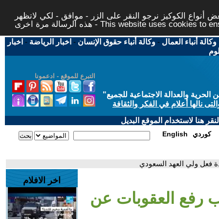
 أنواع الكوكيز نرجو النقر على الزر - موافق - لكي لاتظهر
This website uses cookies to ensure you ge
وكالة أنباء العمال
-
وكالة أنباء حقوق الإنسان
-
اخبار الرياضة
-
اخبار
لوم
التبرع للموقع - ادعمونا
حرية والعدالة الاجتماعية للجميع
"
تى نالها أعلام في الفكر والثقافة
قر هنا لاستخدام الموقع البديل
كوردي
English
ة فعل ولي العهد السعودي
اخر الافلام
ب رفع العقوبات عن