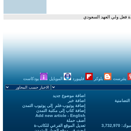
ة فعل ولي العهد السعودي
بنترست
بلوكر
فليبورد
الموبايل
بودكاست
اضافة موضوع جديد
التضامنية
اضافة خبر
إضافة يوتيوب-فلم إلى يوتيوب التمدن
إضافة كتاب إلى مكتبة التمدن
Add new article - English
أضف حملة
3,732,97
تعديل الموقع الفرعي للكاتب-ة
ابحث في موقع الحوار المتمدن