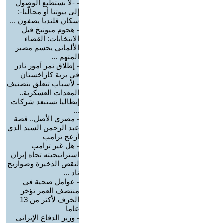
-
-لا نستطيع الوصول
إلى بيوتنا أو محالّنا-:
سكان قلنديا يصفون ...
-
هجوم ميونيخ قبل
الانتخابات: القضاء
الألماني يحسم مصير
المتهم ...
-
إطلاق نمر آمور نادر
في برية كازاخستان
-
لأسباب تتعلق بتصنيف
المعدات العسكرية..
إيطاليا تستبعد شركات
...
-
مصري الأصل.. قصة
عبد الرحمن السيد الذي
أزعج ترامب
-
هل غير ترامب
استراتيجيته تجاه إيران
لنقص الذخيرة وصواريخ
ثاد ...
-
عوامل صحية في
منتصف العمر تؤخر
الخرف لأكثر من 13
عاما
-
وزير الدفاع الإيراني