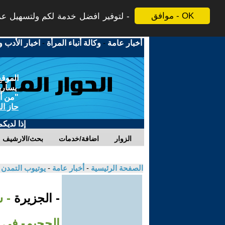
موافق - OK
لتوفير افضل خدمة لكم ولتسهيل عملي
أخبار عامة
-
وكالة أنباء المرأة
-
اخبار الأدب و
الموقع
يسارية
"من أج
حاز ال
إذا لديك
الزوار
اضافة/خدمات
بحث/الارشيف
الصفحة الرئيسية
-
أخبار عامة
-
يوتيوب التمدن
- الجزيرة
- 
الجحيم- في 