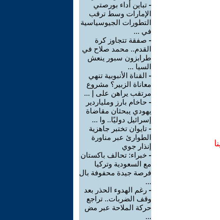
-
تباين أداء بورصتي
الإمارات وسط ترقب
التطورات الجيوسياسية
في ...
-
صفقة تتجاوز كرة
القدم.. محمد صلاح في
طرابزون سبور ينعش
السيا ...
-
القناة الأنبوبية تنهي
معاناة الزبير؟ مشروع
مرتقب يراهن على إ ...
-
حاخام بارز وملياردير
يهودي يبحثان مقاضاة
إسرائيل دوليًا.. وا ...
-
تايوان تختبر جاهزية
الطوارئ عبر مناورة
ا
إنذار جوي
-
خبراء: تحالف باكستان
مع السعودية وتركيا
فرصة جيدة محفوفة بال
...
-
رغم الهدوء الحذر بعد
وقف الضربات.. تراجع
حركة الملاحة عبر مض
...