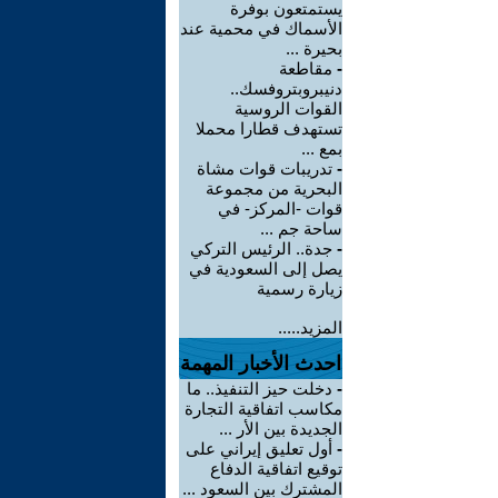
يستمتعون بوفرة
الأسماك في محمية عند
بحيرة ...
-
مقاطعة
دنيبروبتروفسك..
القوات الروسية
تستهدف قطارا محملا
بمع ...
-
تدريبات قوات مشاة
البحرية من مجموعة
قوات -المركز- في
ساحة جم ...
-
جدة.. الرئيس التركي
يصل إلى السعودية في
زيارة رسمية
المزيد.....
احدث الأخبار المهمة
-
دخلت حيز التنفيذ.. ما
مكاسب اتفاقية التجارة
الجديدة بين الأر ...
-
أول تعليق إيراني على
توقيع اتفاقية الدفاع
المشترك بين السعود ...