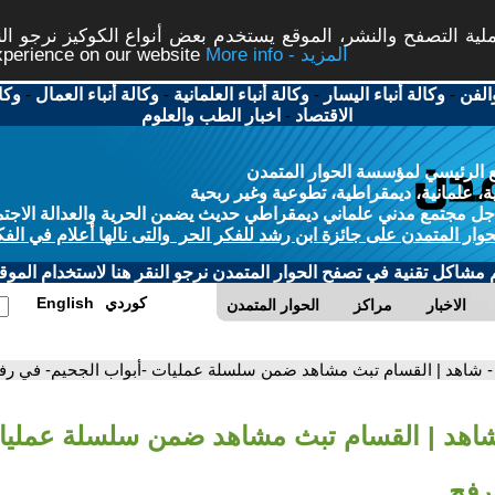
ة التصفح والنشر، الموقع يستخدم بعض أنواع الكوكيز نرجو النق
More info - المزيد
experience on our website
الفن
-
وكالة أنباء اليسار
-
وكالة أنباء العلمانية
-
وكالة أنباء العمال
-
وكا
الاقتصاد
-
اخبار الطب والعلوم
 الرئيسي لمؤسسة الحوار المتمدن
، علمانية، ديمقراطية، تطوعية وغير ربحية
ل مجتمع مدني علماني ديمقراطي حديث يضمن الحرية والعدالة الاجتم
حوار المتمدن على جائزة ابن رشد للفكر الحر والتى نالها أعلام في الفك
م مشاكل تقنية في تصفح الحوار المتمدن نرجو النقر هنا لاستخدام الموقع
كوردي
English
الاخبار
مراكز
الحوار المتمدن
- شاهد | القسام تبث مشاهد ضمن سلسلة عمليات -أبواب الجحيم- في رف
شاهد | القسام تبث مشاهد ضمن سلسلة عمليا
رفح