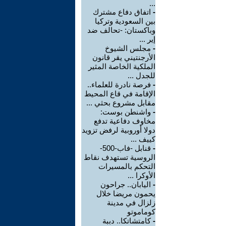
...
-
اتفاق دفاع مشترك
بين السعودية وتركيا
وباكستان: -تحالف ضد
إير ...
-
مجلس الشيوخ
الأرجنتيني يقر قانون
الملكية الخاصة المثير
للجدل ...
-
فرصة نادرة للعلماء..
الإقامة في قاع المحيط
مقابل مشروع بحثي ...
-
واشنطن بوست:
مخاوف دفاعية تدفع
دولا أوروبية لرفض تزويد
كييف ...
-
قنابل -فاب-500-
الروسية تستهدف نقاط
التحكم بالمسيرات
الأوكرا ...
-
اليابان.. جراحون
يحمون مريضا خلال
زلزال في مدينة
كوماموتو
-
كامتشاتكا.. دببة