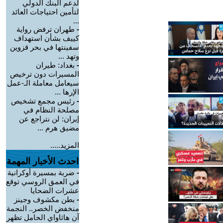
لدعم البنك الدولي
لتأمين احتياجات العائد
...
-
طهران ترفض رواية
كييف بشأن استهداف
سفينتها في بحر قزوين
وتهد ...
-
بغداد: طيران
المسيرات دون ترخيص
سيعامل معاملة الـ-عمل
الإرها ...
-
رئيس مجمع تشخيص
مصلحة النظام في
إيران: لن نتراجع عن
مضيق هرم ...
المزيد.....
احدث الأخبار المهمة
-
ضربة بمسيرة أوكرانية
في العمق الروسي توقع
عشرات الضحايا
-
بطن مكشوف وجينز
منخفض الخصر.. النجمة
آن هاثاواي الحامل تظهر