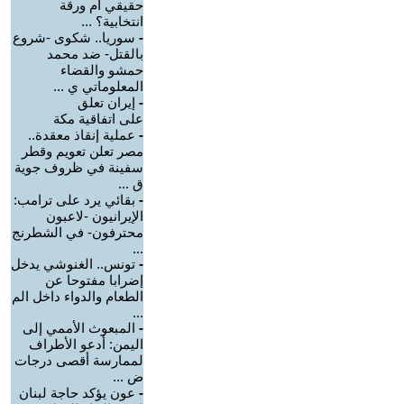
حقيقي أم ورقة
انتخابية؟ ...
-
سوريا.. شكوى -شروع
بالقتل- ضد محمد
حمشو والقضاء
المعلوماتي ي ...
-
إيران تعلق
على اتفاقية مكة
-
عملية إنقاذ معقدة..
مصر تعلن تعويم وقطر
سفينة في ظروف جوية
ق ...
-
بقائي يرد على ترامب:
الإيرانيون -لاعبون
محترفون- في الشطرنج
...
-
تونس.. الغنوشي يدخل
إضرابا مفتوحا عن
الطعام والدواء داخل الم
...
-
‏المبعوث الأممي إلى
اليمن: أدعو الأطراف
لممارسة أقصى درجات
ض ...
-
عون يؤكد حاجة لبنان