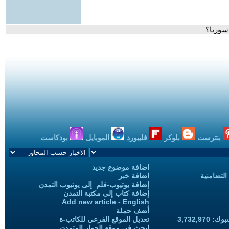
سوريا؟
بنترست
بلوكر
فليبورد
الموبايل
بودكاست
اضافة موضوع جديد
التضامنية
اضافة خبر
إضافة يوتيوب-فلم إلى يوتيوب التمدن
إضافة كتاب إلى مكتبة التمدن
Add new article - English
أضف حملة
3,732,97
تعديل الموقع الفرعي للكاتب-ة
ابحث في موقع الحوار المتمدن