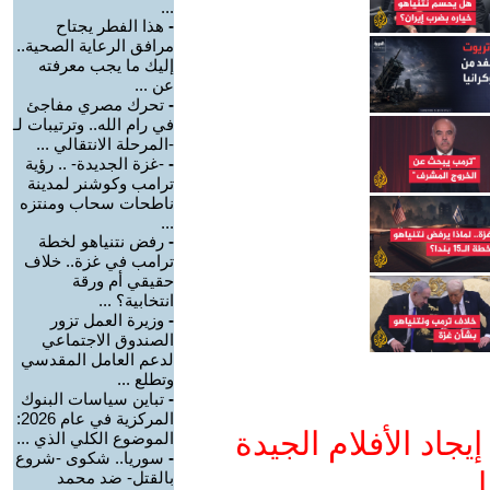
...
-
هذا الفطر يجتاح
مرافق الرعاية الصحية..
إليك ما يجب معرفته
عن ...
-
تحرك مصري مفاجئ
في رام الله.. وترتيبات لـ
-المرحلة الانتقالي ...
-
-غزة الجديدة- .. رؤية
ترامب وكوشنر لمدينة
ناطحات سحاب ومنتزه
...
-
رفض نتنياهو لخطة
ترامب في غزة.. خلاف
حقيقي أم ورقة
انتخابية؟ ...
-
وزيرة العمل تزور
الصندوق الاجتماعي
لدعم العامل المقدسي
وتطلع ...
-
تباين سياسات البنوك
المركزية في عام 2026:
جاد الأفلام الجيدة
الموضوع الكلي الذي ...
-
سوريا.. شكوى -شروع
ا
بالقتل- ضد محمد