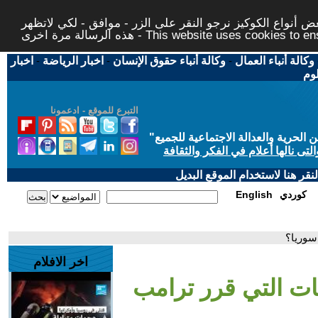
 أنواع الكوكيز نرجو النقر على الزر - موافق - لكي لاتظهر
This website uses cookies to ensure you ge
وكالة أنباء العمال
-
وكالة أنباء حقوق الإنسان
-
اخبار الرياضة
-
اخبار
لوم
التبرع للموقع - ادعمونا
حرية والعدالة الاجتماعية للجميع
"
تى نالها أعلام في الفكر والثقافة
قر هنا لاستخدام الموقع البديل
كوردي
English
سوريا؟
اخر الافلام
بات التي قرر ترامب