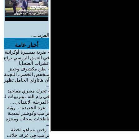
المزيد.....
أخبار عامة
-
ضربة بمسيرة أوكرانية
في العمق الروسي توقع
عشرات الضحايا
-
بطن مكشوف وجينز
منخفض الخصر.. النجمة
آن هاثاواي الحامل تظهر
...
-
تحرك مصري مفاجئ
في رام الله.. وترتيبات لـ
-المرحلة الانتقالي ...
-
-غزة الجديدة- .. رؤية
ترامب وكوشنر لمدينة
ناطحات سحاب ومنتزه
...
-
رفض نتنياهو لخطة
ترامب في غزة.. خلاف