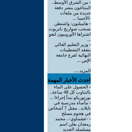
-
من الشرق الأوسط..
البنتاغون ينشر دفعة
جديدة من ملفات
-الأجسا ...
-
هاميلتون: واشنطن
تسحب صواريخ باتريوت
اشتراها الأوروبيون لتعو
...
-
وزير التعليم العالي
يتفقد التشطيبات
النهائية لفرع جامعة
الإس ...
المزيد.....
احدث الأخبار المهمة
-
الحصول على الماء
بالتناوب كل 48 ساعة..
بورتوريكو تبدأ إجراءا ...
-
مأساة مدرسية في
تايلاند.. مقتل 7 أشخاص
في هجوم مسلح
-
-عشماوي-.. محمد
رمضان يعلن اسم
مسلسله الجديد