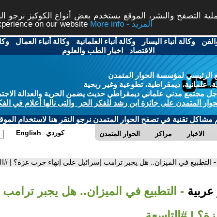
ة التصفح والنشر، الموقع يستخدم بعض أنواع الكوكيز نرجو النق
More info - المزيد
experience on our website
الفن
-
وكالة أنباء اليسار
-
وكالة أنباء العلمانية
-
وكالة أنباء العمال
-
وكا
الاقتصاد
-
اخبار الطب والعلوم
 الرئيسي لمؤسسة الحوار المتمدن
، علمانية، ديمقراطية، تطوعية وغير ربحية
ل مجتمع مدني علماني ديمقراطي حديث يضمن الحرية والعدالة الاجتم
حوار المتمدن على جائزة ابن رشد للفكر الحر والتى نالها أعلام في الفك
م مشاكل تقنية في تصفح الحوار المتمدن نرجو النقر هنا لاستخدام الموقع
كوردي
English
الاخبار
مراكز
الحوار المتمدن
- التطبيع في الميزان.. هل يجبر ترامب إسرائيل على إنهاء حرب غزة؟ | #ال
 عربية
- التطبيع في الميزان.. هل يجبر ترامب
ة؟ | #التاسعة