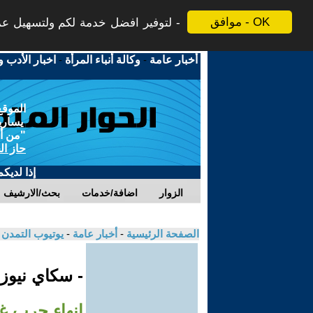
موافق - OK
لتوفير افضل خدمة لكم ولتسهيل عملي
أخبار عامة
-
وكالة أنباء المرأة
-
اخبار الأدب و
الموقع
يسارية
"من أج
حاز ال
إذا لديك
الزوار
اضافة/خدمات
بحث/الارشيف
الصفحة الرئيسية
-
أخبار عامة
-
يوتيوب التمدن
- سكاي نيوز
إنهاء حرب غز