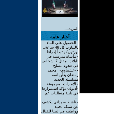
المزيد.....
أخبار عامة
-
الحصول على الماء
بالتناوب كل 48 ساعة..
بورتوريكو تبدأ إجراءا ...
-
مأساة مدرسية في
تايلاند.. مقتل 7 أشخاص
في هجوم مسلح
-
-عشماوي-.. محمد
رمضان يعلن اسم
مسلسله الجديد
-
الإمارات.. مجموعة
-أدنوك- تؤكد استمرارها
في تلبية متطلبات عم
...
-
ناشط سوداني يكشف
عن شبكة تجنيد
مواطنيه في ليبيا للقتال