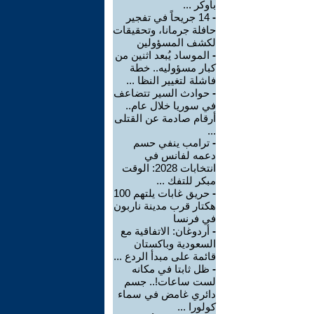
بأوكر ...
-
14 جريحاً في تفجير
حافلة جرمانا، وتحقيقات
لكشف المسؤولين
-
الموساد يُبعد اثنين من
كبار مسؤوليه.. خطة
فاشلة لتغيير النظا ...
-
حوادث السير تتضاعف
في سوريا خلال عام..
أرقام صادمة عن القتلى
...
-
ترامب ينفي حسم
دعمه لفانس في
انتخابات 2028: الوقت
مبكر للتفك ...
-
حريق غابات يلتهم 100
هكتار قرب مدينة ناربون
في فرنسا
-
أردوغان: الاتفاقية مع
السعودية وباكستان
قائمة على مبدأ الردع ...
-
ظل ثابتا في مكانه
لست ساعات!.. جسم
دائري غامض في سماء
كولورا ...