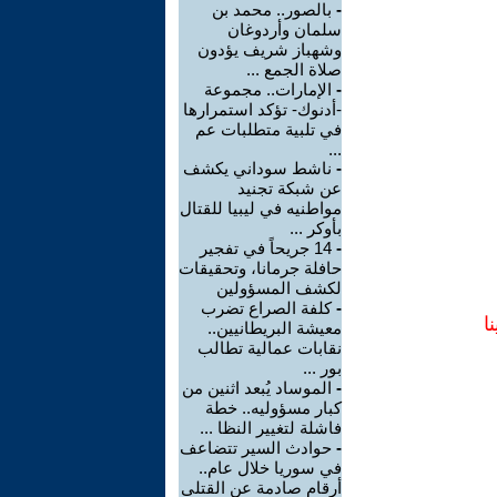
-
بالصور.. محمد بن
سلمان وأردوغان
وشهباز شريف يؤدون
صلاة الجمع ...
-
الإمارات.. مجموعة
-أدنوك- تؤكد استمرارها
في تلبية متطلبات عم
...
-
ناشط سوداني يكشف
عن شبكة تجنيد
مواطنيه في ليبيا للقتال
بأوكر ...
-
14 جريحاً في تفجير
حافلة جرمانا، وتحقيقات
لكشف المسؤولين
-
كلفة الصراع تضرب
ا
معيشة البريطانيين..
نقابات عمالية تطالب
بور ...
-
الموساد يُبعد اثنين من
كبار مسؤوليه.. خطة
فاشلة لتغيير النظا ...
-
حوادث السير تتضاعف
في سوريا خلال عام..
أرقام صادمة عن القتلى