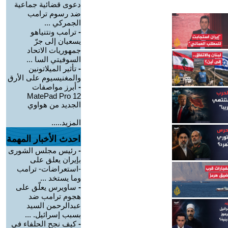
دعوى قضائية جماعية
ضد رسوم ترامب
الجمركي ...
-
ترامب ونتنياهو
يسعيان إلى جرّ
جمهوريات الاتحاد
السوفيتي السا ...
-
تأثير الميلاتونين
والمغنيسيوم على الأرق
-
أبرز مواصفات
MatePad Pro 12
الجديد من هواوي
المزيد.....
احدث الأخبار المهمة
-
رئيس مجلس الشورى
بإيران يعلق على
-استعراضات- ترامب
وما يستخد ...
-
ساويرس يعلّق على
هجوم ترامب ضد
عبدالرحمن السيد
بسبب إسرائيل. ...
-
كيف نجح الحلفاء في