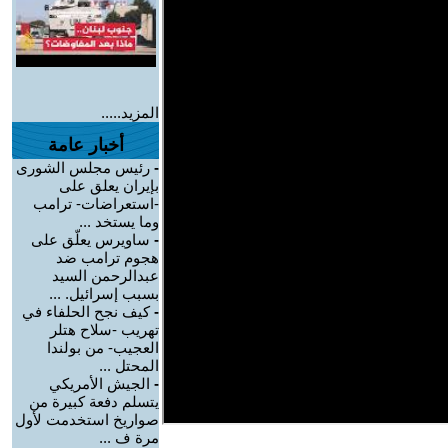
المزيد.....
أخبار عامة
-
رئيس مجلس الشورى
بإيران يعلق على
-استعراضات- ترامب
وما يستخد ...
-
ساويرس يعلّق على
هجوم ترامب ضد
عبدالرحمن السيد
بسبب إسرائيل. ...
-
كيف نجح الحلفاء في
تهريب -سلاح هتلر
العجيب- من بولندا
المحتل ...
-
الجيش الأمريكي
يتسلم دفعة كبيرة من
صواريخ استخدمت لأول
مرة ف ...