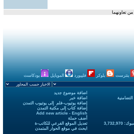
ن تعاونهما
بنترست
بلوكر
فليبورد
الموبايل
بودكاست
اضافة موضوع جديد
التضامنية
اضافة خبر
إضافة يوتيوب-فلم إلى يوتيوب التمدن
إضافة كتاب إلى مكتبة التمدن
Add new article - English
أضف حملة
3,732,97
تعديل الموقع الفرعي للكاتب-ة
ابحث في موقع الحوار المتمدن