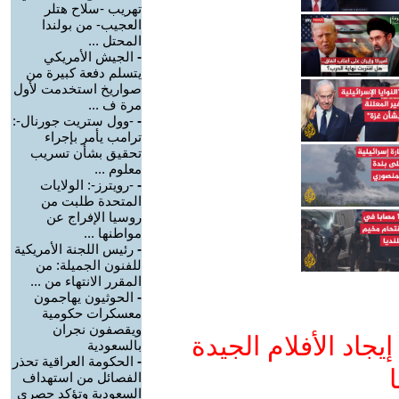
تهريب -سلاح هتلر
العجيب- من بولندا
المحتل ...
-
الجيش الأمريكي
يتسلم دفعة كبيرة من
صواريخ استخدمت لأول
مرة ف ...
-
-وول ستريت جورنال-:
ترامب يأمر بإجراء
تحقيق بشأن تسريب
معلوم ...
-
-رويترز-: الولايات
المتحدة طلبت من
روسيا الإفراج عن
مواطنها ...
-
رئيس اللجنة الأمريكية
للفنون الجميلة: من
المقرر الانتهاء من ...
-
الحوثيون يهاجمون
معسكرات حكومية
ويقصفون نجران
جاد الأفلام الجيدة
بالسعودية
-
الحكومة العراقية تحذر
ا
الفصائل من استهداف
السعودية وتؤكد حصري