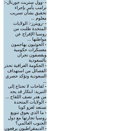
-
-وول ستريت جورنال-:
ترامب يأمر بإجراء
تحقيق بشأن تسريب
معلوم ...
-
-رويترز-: الولايات
المتحدة طلبت من
روسيا الإفراج عن
مواطنها ...
-
الحوثيون يهاجمون
معسكرات حكومية
ويقصفون نجران
بالسعودية
-
الحكومة العراقية تحذر
الفصائل من استهداف
السعودية وتؤكد حصري
...
-
لقاحات لا تحتاج إلى
التبريد: ابتكار قد يحد
من هدر نصف اللقاح ...
-
الولايات المتحدة
تستعد لغزو كوبا
-
ما الذي يعوق تنويع
روسيا تجارتها مع دول
الجنوب العالمي؟
-
الديمقراطيون يرفعون