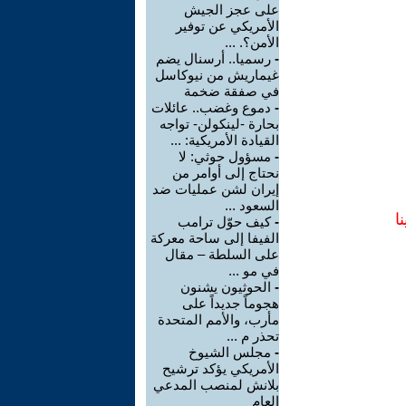
على عجز الجيش
الأمريكي عن توفير
الأمن؟. ...
-
رسميا.. أرسنال يضم
غيماريش من نيوكاسل
في صفقة ضخمة
-
دموع وغضب.. عائلات
بحارة -لينكولن- تواجه
القيادة الأمريكية: ...
-
مسؤول حوثي: لا
نحتاج إلى أوامر من
إيران لشن عمليات ضد
السعود ...
ا
-
كيف حوّل ترامب
الفيفا إلى ساحة معركة
على السلطة – مقال
في مو ...
-
الحوثيون يشنون
هجوماً جديداً على
مأرب، والأمم المتحدة
تحذر م ...
-
مجلس الشيوخ
الأمريكي يؤكد ترشيح
بلانش لمنصب المدعي
العام