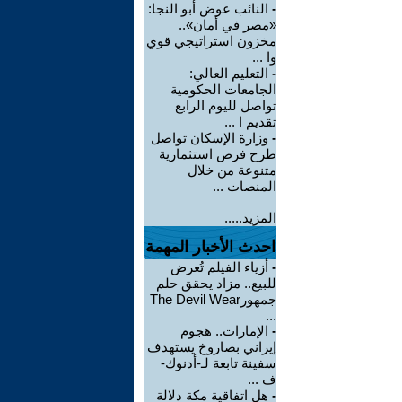
-
النائب عوض أبو النجا:
«مصر في أمان»..
مخزون استراتيجي قوي
وا ...
-
التعليم العالي:
الجامعات الحكومية
تواصل لليوم الرابع
تقديم ا ...
-
وزارة الإسكان تواصل
طرح فرص استثمارية
متنوعة من خلال
المنصات ...
المزيد.....
احدث الأخبار المهمة
-
أزياء الفيلم تُعرض
للبيع.. مزاد يحقق حلم
جمهورThe Devil Wear
...
-
الإمارات.. هجوم
إيراني بصاروخ يستهدف
سفينة تابعة لـ-أدنوك-
ف ...
-
هل اتفاقية مكة دلالة