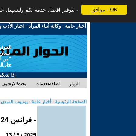
موافق - OK
لتوفير افضل خدمة لكم ولتسهيل عملي
أخبار عامة
-
وكالة أنباء المرأة
-
اخبار الأدب و
الموقع
يسارية
"من أج
حاز ال
إذا لديك
الزوار
اضافة/خدمات
بحث/الارشيف
الصفحة الرئيسية
-
أخبار عامة
-
يوتيوب التمدن
- فرانس 24
2025 / 5 / 13