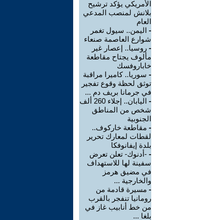
الأمريكي يؤكد ترشيح
بلانش لمنصب المدعي
العام
-
اليمن.. سيول تغمر
شوارع العاصمة صنعاء
-
روسيا.. إعصار غير
مألوف يجتاح مقاطعة
خاباروفسك
-
سوريا.. كاميرا مراقبة
توثق لحظة وقوع تفجير
في جرمانا بريف دم ...
-
اليابان.. إجلاء 260 ألف
شخص من المناطق
الجنوبية
-
مقاطعة خاركوف..
لقطات لمعارك تحرير
بلدة إيفانوفكا
-
-أدنوك- تعلن تعرض
سفينة لها للاستهداف
في مضيق هرمز
والخارجية ...
-
مسيرة قادمة من
رومانيا تنفجر بالقرب
من خط أنابيب غاز في
بلغا ...