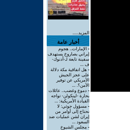
المزيد.....
أخبار عامة
-
الإمارات.. هجوم
إيراني بصاروخ يستهدف
سفينة تابعة لـ-أدنوك-
ف ...
-
هل اتفاقية مكة دلالة
على عجز الجيش
الأمريكي عن توفير
الأمن؟. ...
-
دموع وغضب.. عائلات
بحارة -لينكولن- تواجه
القيادة الأمريكية: ...
-
مسؤول حوثي: لا
نحتاج إلى أوامر من
إيران لشن عمليات ضد
السعود ...
-
مجلس الشيوخ