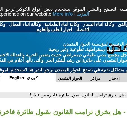
ة التصفح والنشر، الموقع يستخدم بعض أنواع الكوكيز نرجو النق
More info - المزيد
experience on our website
الفن
-
وكالة أنباء اليسار
-
وكالة أنباء العلمانية
-
وكالة أنباء العمال
-
وكا
الاقتصاد
-
اخبار الطب والعلوم
 الرئيسي لمؤسسة الحوار المتمدن
، علمانية، ديمقراطية، تطوعية وغير ربحية
ل مجتمع مدني علماني ديمقراطي حديث يضمن الحرية والعدالة الاجتم
حوار المتمدن على جائزة ابن رشد للفكر الحر والتى نالها أعلام في الفك
م مشاكل تقنية في تصفح الحوار المتمدن نرجو النقر هنا لاستخدام الموقع
كوردي
English
الاخبار
مراكز
الحوار المتمدن
- هل يخرق ترامب القانون بقبول طائرة فاخرة من قطر؟
- هل يخرق ترامب القانون بقبول طائرة فاخر