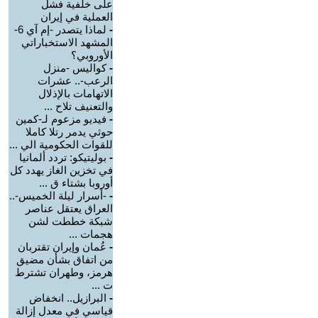
على خلفية فشل
العملية في إيران
-
لماذا يتصدر -إم آي 6-
المشهد الاستخباراتي
الأوروبي؟
-
كواليس -منزل
الرعب-.. عشرات
الاتهامات بالإذلال
والتعنيف تلاح ...
-
فيديو مزعوم لـ-كمين
حوثي يدمر رتلا كاملا
للقوات الحكومية الي ...
-
بوليتيكو: تردد ألمانيا
في تخزين الغاز يهدد كل
أوروبا بشتاء ق ...
-
-أسرار ليلة الخميس-..
العراق يعتقل عناصر
شبكة خططت لشن
هجمات ...
-
عُمان وإيران تقتربان
من اتفاق بشأن مضيق
هرمز، وطهران تشترط
ت ...
-
البرازيل.. انخفاض
قياسي في معدل إزالة