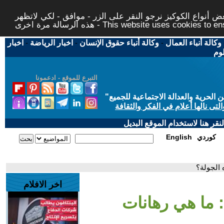
 أنواع الكوكيز نرجو النقر على الزر - موافق - لكي لاتظهر
This website uses cookies to ensure you ge
وكالة أنباء العمال
-
وكالة أنباء حقوق الإنسان
-
اخبار الرياضة
-
اخبار
لوم
التبرع للموقع - ادعمونا
حرية والعدالة الاجتماعية للجميع
"
تى نالها أعلام في الفكر والثقافة
قر هنا لاستخدام الموقع البديل
كوردي
English
 الجولة؟
اخر الافلام
 ما هي رهانات