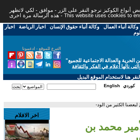
 أنواع الكوكيز نرجو النقر على الزر - موافق - لكي لاتظهر
This website uses cookies to ensure you ge
وكالة أنباء العمال
-
وكالة أنباء حقوق الإنسان
-
اخبار الرياضة
-
اخبار
لوم
التبرع للموقع - ادعمونا
حرية والعدالة الاجتماعية للجميع
"
تى نالها أعلام في الفكر والثقافة
قر هنا لاستخدام الموقع البديل
كوردي
English
بعضنا الكثير من الود-
اخر الافلام
مير محمد بن