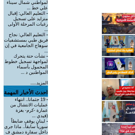
لمواطني شمال سيناء
علي خط ...
-
التعليم العالي: إقبال
متزايد على تسجيل
رغبات المرحلة الأولى
...
-
التعليم العالي: نجاح
فريق طبي بمستشفيات
سوهاج الجامعية في إن
...
-
نشأت حتة يتحرك
لمواجهة تسجيل خطوط
المحمول بأسماء
المواطنين د ...
المزيد.....
احدث الأخبار المهمة
-
19 جثمانا.. انتهاء
عمليات الانتشال من
عمارة -كرم- بغزة
(فيدي ...
-
لبنان يوقف ضابطاً
سورياً سابقاً.. ماذا جرى
داخل سفارة دمشق ف