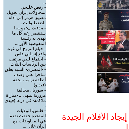
...
-
رفض خليجي
لمحاولات إيران تحويل
مضيق هرمز إلى أداة
للضغط والت ...
-
مدفيديف: روسيا
ستنتصر رغم كل ما
تهذي به رئيسة
المفوضية الأور ...
-
خيام النزوح في غزة..
واقع إنساني قاس
-
اجتماع ليبي مرتقب
بين الرئاسات الثلاث
-
-المصري- السيد يعلق
ساخرا على وصف
أطلقه ترامب بحقه
(فيديو)
-
سوريا.. مخالفة
مرورية تنتهي بـ -مباراة
ملاكمة- في درعا (فيدي
...
-
فانس: الولايات
جاد الأفلام الجيدة
المتحدة حققت تقدما
في المفاوضات مع
ا
إيران خلال ...