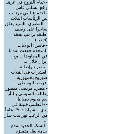
-
خيام النزوح في غزة..
واقع إنساني قاس
-
اجتماع ليبي مرتقب
بين الرئاسات الثلاث
-
-المصري- السيد يعلق
ساخرا على وصف
أطلقه ترامب بحقه
(فيديو)
-
فانس: الولايات
المتحدة حققت تقدما
في المفاوضات مع
إيران خلال ...
-
مصرع وإصابة
العشرات في انقلاب
صهريج بجمهورية
إفريقيا الوسطى ...
-
مصر.. مرتضى منصور
يطالب السيسي بالثأر
بعد هجوم دمياط
-
-أعطتني قنبلة في
يدي-.. شهادات 25 عاماً
من الرعب تهز بيت سار
...
-
السكة الحديد تقدم
خدمة نقل متميزة