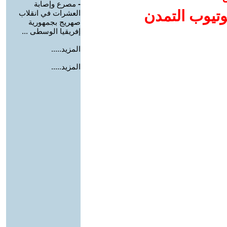
-
مصرع وإصابة
وتيوب التمدن
العشرات في انقلاب
صهريج بجمهورية
إفريقيا الوسطى ...
المزيد.....
المزيد.....