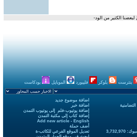
بعضنا الكثير من الود-
بنترست
بلوكر
فليبورد
الموبايل
بودكاست
اضافة موضوع جديد
التضامنية
اضافة خبر
إضافة يوتيوب-فلم إلى يوتيوب التمدن
إضافة كتاب إلى مكتبة التمدن
Add new article - English
أضف حملة
3,732,97
تعديل الموقع الفرعي للكاتب-ة
ابحث في موقع الحوار المتمدن