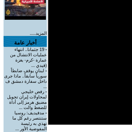
المزيد.....
أخبار عامة
-
19 جثمانا.. انتهاء
عمليات الانتشال من
عمارة -كرم- بغزة
(فيدي ...
-
لبنان يوقف ضابطاً
سورياً سابقاً.. ماذا جرى
داخل سفارة دمشق ف
...
-
رفض خليجي
لمحاولات إيران تحويل
مضيق هرمز إلى أداة
للضغط والت ...
-
مدفيديف: روسيا
ستنتصر رغم كل ما
تهذي به رئيسة
المفوضية الأور ...