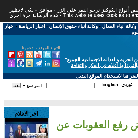
 أنواع الكوكيز نرجو النقر على الزر - موافق - لكي لاتظهر
This website uses cookies to ensure you ge
وكالة أنباء العمال
-
وكالة أنباء حقوق الإنسان
-
اخبار الرياضة
-
اخبار
لوم
التبرع للموقع - ادعمونا
حرية والعدالة الاجتماعية للجميع
"
تى نالها أعلام في الفكر والثقافة
قر هنا لاستخدام الموقع البديل
كوردي
English
اخر الافلام
ض رفع العقوبات عن