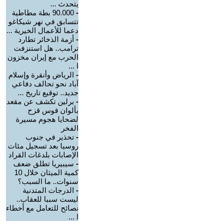
يتحدث ...
-
90.000 بطة مطاطية
تتسابق في نهر شيكاغو
دعما للأعمال الخيرية ...
-
أزمة الذخائر تطارد
ترامب.. هل استنزفت
الحرب مع إيران مخزون
ا ...
-
الرياض وأنقرة وإسلام
آباد نحو تحالف دفاعي
جديد.. توقيع تاريخ ...
-
برلين تكشف عن مقعد
بألوان قوس قزح
لضحايا هجوم مسيرة
الفخر
-
تحذير في جنوب
روسيا بعد تسجيل مئات
الإصابات بلدغات القراد
-
سيبيريا تطلق ضعف
كمية الميثان خلال 10
سنوات.. ما السبب؟
-
الدرجات المتدنية
ليست سببا للعقاب..
نصائح للتعامل مع أخطاء
ا ...