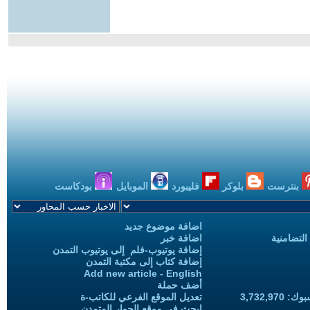
بنترست
بلوكر
فليبورد
الموبايل
بودكاست
اضافة موضوع جديد
التضامنية
اضافة خبر
إضافة يوتيوب-فلم إلى يوتيوب التمدن
إضافة كتاب إلى مكتبة التمدن
Add new article - English
أضف حملة
3,732,97
تعديل الموقع الفرعي للكاتب-ة
ابحث في موقع الحوار المتمدن