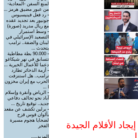
لمنع السفن -المعادية-
من عبور مضيق هرمز ...
-
رد فعل فينيسيوس
جونيور بعد تجديد عقده
مع ريال مدريد (صورة)
-
وسط استمرار
التصعيد الإسرائيلي في
لبنان والضفة.. ترامب
يتحدث ...
-
90.000 بطة مطاطية
تتسابق في نهر شيكاغو
دعما للأعمال الخيرية ...
-
أزمة الذخائر تطارد
ترامب.. هل استنزفت
الحرب مع إيران مخزون
ا ...
-
الرياض وأنقرة وإسلام
آباد نحو تحالف دفاعي
جديد.. توقيع تاريخ ...
-
برلين تكشف عن مقعد
بألوان قوس قزح
لضحايا هجوم مسيرة
جاد الأفلام الجيدة
الفخر
ا
المزيد.....