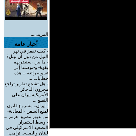
المزيد.....
أخبار عامة
-
كيف تقفز في نهر
النيل من دون أن تبتل؟
-
ما بين -سنضربهم
بقوة- و-توصلنا إلى
تسوية رائعة-.. هذه
خطابات ...
-
هل تشجع تقارير تراجع
مخزون الذخائر
الأمريكية إيران على
التصع ...
-
إيران.. مشروع قانون
لمنع السفن -المعادية-
من عبور مضيق هرمز ...
-
وسط استمرار
التصعيد الإسرائيلي في
لبنان والضفة.. ترامب