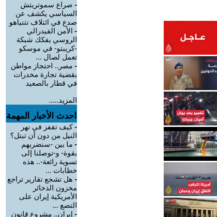
-
صراع سموتريتش
السياسي يكشف عن
صدع في ائتلاف نتنياهو
-
الأمن الفيدرالي
الروسي يفكك شبكة
-كريبتو- في موسكو
تعمل لصال ...
-
مصر.. احتجاز مواطن
بقضية تجارة مخدرات
في قطار بالصعيد
المزيد.....
احدث الأخبار المهمة
-
كيف تقفز في نهر
النيل من دون أن تبتل؟
-
ما بين -سنضربهم
بقوة- و-توصلنا إلى
تسوية رائعة-.. هذه
خطابات ...
-
هل تشجع تقارير تراجع
مخزون الذخائر
الأمريكية إيران على
التصع ...
-
إيران.. مشروع قانون