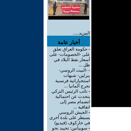
المزيد.....
أخبار عامة
-
حكومة العراق تعلق
على -الخصومات- على
أسعار نفط البلاد في
ظل ...
-
-البيت الروسي-
ببرلين- شبهات
استخباراتية فرنسية
تحرج ألمانيا ...
-
نائب الرئيس التركي
يتحدث عن احتمالية
انضمام مصر إلى
اتفاقية ...
-
الجيش الروسي
يسيطر على بلدة أخرى
في خاركوف (فيديو)
-
سوبيانين: تحييد نحو