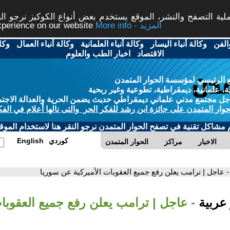
ة التصفح والنشر، الموقع يستخدم بعض أنواع الكوكيز نرجو النق
More info - المزيد
experience on our website
الفن
-
وكالة أنباء اليسار
-
وكالة أنباء العلمانية
-
وكالة أنباء العمال
-
وكا
الاقتصاد
-
اخبار الطب والعلوم
 الرئيسي لمؤسسة الحوار المتمدن
، علمانية، ديمقراطية، تطوعية وغير ربحية
ل مجتمع مدني علماني ديمقراطي حديث يضمن الحرية والعدالة الاجتم
حوار المتمدن على جائزة ابن رشد للفكر الحر والتى نالها أعلام في الفك
م مشاكل تقنية في تصفح الحوار المتمدن نرجو النقر هنا لاستخدام الموقع
كوردي
English
الاخبار
مراكز
الحوار المتمدن
- عاجل | ترامب يعلن رفع جميع العقوبات الأميركية عن سوريا
 عربية
- عاجل | ترامب يعلن رفع جميع العقوبات