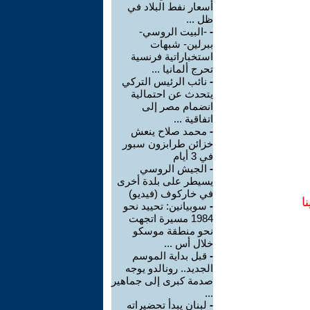
أسعار نفط البلاد في
ظل ...
-
-البيت الروسي-
ببرلين- شبهات
استخباراتية فرنسية
تحرج ألمانيا ...
-
نائب الرئيس التركي
يتحدث عن احتمالية
انضمام مصر إلى
اتفاقية ...
-
محمد صلاح ينعش
خزائن طرابزون سبور
في 3 أيام
-
الجيش الروسي
يسيطر على بلدة أخرى
في خاركوف (فيديو)
ا
-
سوبيانين: تحييد نحو
1984 مسيرة اتجهت
نحو منطقة موسكو
خلال أس ...
-
قبل بداية الموسم
الجديد.. رونالدو يوجه
صدمة كبرى إلى جماهير
...
-
لبنان يبدأ تحضيراته