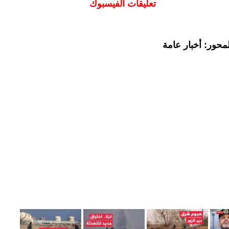
تعليقات الفيسبوك
محور: أخبار عامة