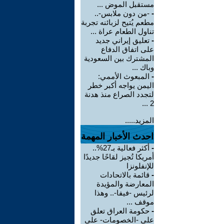
مستقبل الموض ...
-
-من دون ملابس-..
مطعم يُتيح لزبائنه تجربة
تناول الطعام عراة ...
-
تعليق إيراني جديد
على اتفاق الدفاع
المشترك بين السعودية
وباك ...
-
المبعوث الأممي:
اليمن يواجه أكبر خطر
لتجدد الصراع منذ هدنة
2 ...
المزيد.....
احدث الأخبار المهمة
-
أكثر فعالية بـ27%..
أمريكا تُجيز لقاحًا جديدًا
للإنفلونزا
-
قائمة بالاتحادات
المعارضة والمؤيدة
لرئيس -فيفا-.. وهذا
موقف ...
-
حكومة العراق تعلق
على -الخصومات- على