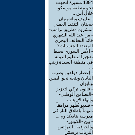
1984 مسيرة اتجهت
نحو منطقة موسكو
خلال أس ...
-
علييف وباشينيان
يبحثان التنفيذ العملي
لمشروع -طريق ترامب-
-
من عبد الله الشهري
قائد التحالف البحري
المتعدد الجنسيات؟
-
الأمن السوري يحبط
تفجيرا لتنظيم الدولة
في منطقة السيدة زينب
...
-
إعصار دولفين يضرب
اليابان ويتجه نحو الصين
وتايوان
-
قانون تركي لتعزيز
-التضامن الوطني-
وإنهاء الإرهاب
-
فيديو يُظهر مراهقاً
متهماً بإطلاق النار في
مدرسة بتايلاند وم ...
-
بين -الكوتور-
والحرفية.. العرائس
الثريات يرسمْن