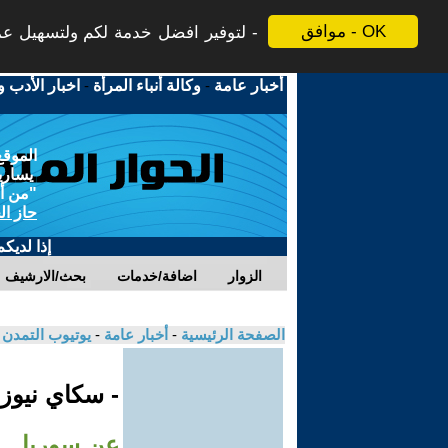
موافق - OK
لتوفير افضل خدمة لكم ولتسهيل عملي
أخبار عامة
-
وكالة أنباء المرأة
-
اخبار الأدب و
الموقع
يسارية
"من أج
حاز ال
إذا لديك
الزوار
اضافة/خدمات
بحث/الارشيف
الصفحة الرئيسية
-
أخبار عامة
-
يوتيوب التمدن
- سكاي نيوز
عن سوريا