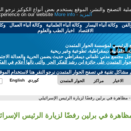
ة التصفح والنشر، الموقع يستخدم بعض أنواع الكوكيز نرجو النق
More info - المزيد
experience on our website
الفن
-
وكالة أنباء اليسار
-
وكالة أنباء العلمانية
-
وكالة أنباء العمال
-
وكا
الاقتصاد
-
اخبار الطب والعلوم
 الرئيسي لمؤسسة الحوار المتمدن
، علمانية، ديمقراطية، تطوعية وغير ربحية
ل مجتمع مدني علماني ديمقراطي حديث يضمن الحرية والعدالة الاجتم
حوار المتمدن على جائزة ابن رشد للفكر الحر والتى نالها أعلام في الفك
م مشاكل تقنية في تصفح الحوار المتمدن نرجو النقر هنا لاستخدام الموقع
كوردي
English
الاخبار
مراكز
الحوار المتمدن
- مظاهرة في برلين رفضًا لزيارة الرئيس الإسرائيلي
مظاهرة في برلين رفضًا لزيارة الرئيس الإسرائ