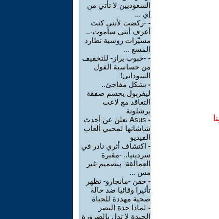
السعوديين لا تأتي من
إي ...
-
-ركضت لأنني كنت
أعرف أنني سأموت-..
مسيّرات روسية تطارد
المسع ...
-
-حبوب براز- للتخفيف
من حساسية الفول
السوداني!
-
بشكل مفاجئ..
ليفربول يحسم صفقة
التعاقد مع لاعب
برشلونة
ا
-
Asus تعلن عن أحدث
شاشاتها لمحبي ألعاب
الفيديو
-
اكتشاف أثري نادر في
سردينيا.. -مقبرة
العمالقة- بتصميم غير
مس ...
-
حقن -مانجارو- تظهر
تأثيرا وقائيا ضد حالة
صحية مهددة للحياة
-
لماذا حدة البصر
الجيدة لا تدل بالضرورة