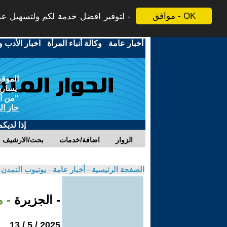
موافق - OK
لتوفير افضل خدمة لكم ولتسهيل عملي
أخبار عامة
-
وكالة أنباء المرأة
-
اخبار الأدب و
الموقع
يسارية
"من أج
حاز ال
إذا لديك
الزوار
اضافة/خدمات
بحث/الارشيف
الصفحة الرئيسية
-
أخبار عامة
-
يوتيوب التمدن
- الجزيرة
- 
2025 / 5 / 13