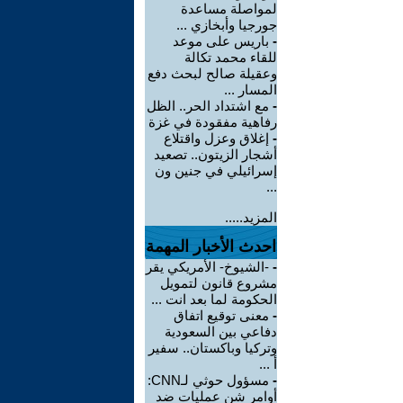
لمواصلة مساعدة
جورجيا وأبخازي ...
-
باريس على موعد
للقاء محمد تكالة
وعقيلة صالح لبحث دفع
المسار ...
-
مع اشتداد الحر.. الظل
رفاهية مفقودة في غزة
-
إغلاق وعزل واقتلاع
أشجار الزيتون.. تصعيد
إسرائيلي في جنين ون
...
المزيد.....
احدث الأخبار المهمة
-
-الشيوخ- الأمريكي يقر
مشروع قانون لتمويل
الحكومة لما بعد انت ...
-
معنى توقيع اتفاق
دفاعي بين السعودية
وتركيا وباكستان.. سفير
أ ...
-
مسؤول حوثي لـCNN:
أوامر شن عمليات ضد