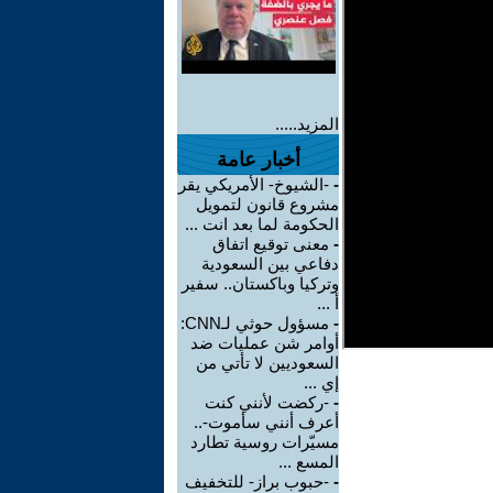
المزيد.....
أخبار عامة
-
-الشيوخ- الأمريكي يقر
مشروع قانون لتمويل
الحكومة لما بعد انت ...
-
معنى توقيع اتفاق
دفاعي بين السعودية
وتركيا وباكستان.. سفير
أ ...
-
مسؤول حوثي لـCNN:
أوامر شن عمليات ضد
السعوديين لا تأتي من
إي ...
-
-ركضت لأنني كنت
أعرف أنني سأموت-..
مسيّرات روسية تطارد
المسع ...
-
-حبوب براز- للتخفيف