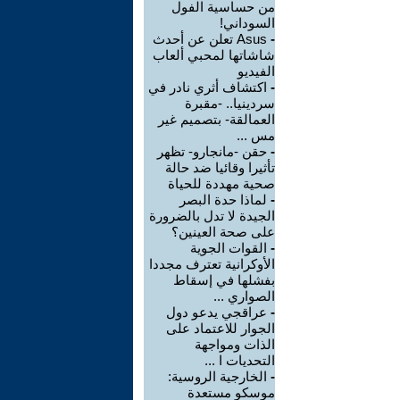
من حساسية الفول
السوداني!
-
Asus تعلن عن أحدث
شاشاتها لمحبي ألعاب
الفيديو
-
اكتشاف أثري نادر في
سردينيا.. -مقبرة
العمالقة- بتصميم غير
مس ...
-
حقن -مانجارو- تظهر
تأثيرا وقائيا ضد حالة
صحية مهددة للحياة
-
لماذا حدة البصر
الجيدة لا تدل بالضرورة
على صحة العينين؟
-
القوات الجوية
الأوكرانية تعترف مجددا
بفشلها في إسقاط
الصواري ...
-
عراقجي يدعو دول
الجوار للاعتماد على
الذات ومواجهة
التحديات ا ...
-
الخارجية الروسية:
موسكو مستعدة