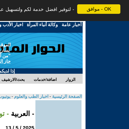
موافق - OK
لتوفير افضل خدمة لكم ولتسهيل عملي
أخبار عامة
-
وكالة أنباء المرأة
-
اخبار الأدب و
الموقع
يسارية
"من أج
حاز ال
إذا لديك
الزوار
اضافة/خدمات
بحث/الارشيف
الصفحة الرئيسية
-
اخبار الطب والعلوم
-
يوتيوب
- العربية
- تو
2025 / 5 / 13