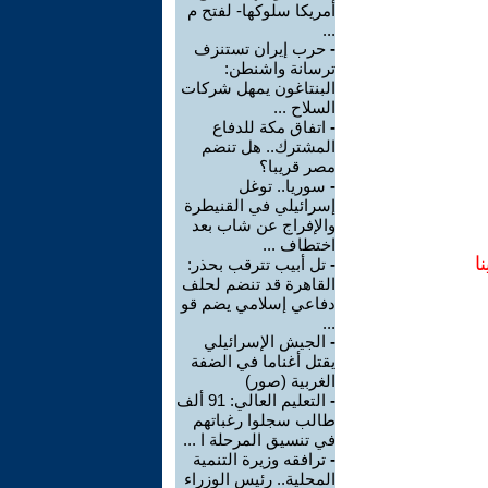
أمريكا سلوكها- لفتح م
...
-
حرب إيران تستنزف
ترسانة واشنطن:
البنتاغون يمهل شركات
السلاح ...
-
اتفاق مكة للدفاع
المشترك.. هل تنضم
مصر قريبا؟
-
سوريا.. توغل
إسرائيلي في القنيطرة
والإفراج عن شاب بعد
اختطاف ...
ا
-
تل أبيب تترقب بحذر:
القاهرة قد تنضم لحلف
دفاعي إسلامي يضم قو
...
-
الجيش الإسرائيلي
يقتل أغناما في الضفة
الغربية (صور)
-
التعليم العالي: 91 ألف
طالب سجلوا رغباتهم
في تنسيق المرحلة ا ...
-
ترافقه وزيرة التنمية
المحلية.. رئيس الوزراء