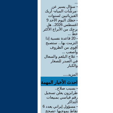
...
-
سؤال يسير عن
-مرشّات المياه- أربك
الفيزيائيين لسنوات
-
حظك اليوم الأحد 9
اغسطس 2026.. هل
برجك من الأبراج الأكثر
حظً ...
-
20 قاعدة نفسية إذا
التزمت بها... ستصبح
أقوى من الظروف
وأصعب ...
-
علاج البلغم والسعال
في الصدر للصغار
والكبار
المزيد.....
احدث الأخبار المهمة
-
بسبب صلاح..
طرابزون يعلن تسجيل
رقم قياسي بمبيعات
التذاكر
-
مسؤول إيراني يعدد 6
نقاط بموجبها -تصحح