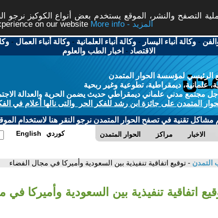
ة التصفح والنشر، الموقع يستخدم بعض أنواع الكوكيز نرجو النق
More info - المزيد
experience on our website
الفن
-
وكالة أنباء اليسار
-
وكالة أنباء العلمانية
-
وكالة أنباء العمال
-
وكا
الاقتصاد
-
اخبار الطب والعلوم
 الرئيسي لمؤسسة الحوار المتمدن
، علمانية، ديمقراطية، تطوعية وغير ربحية
ل مجتمع مدني علماني ديمقراطي حديث يضمن الحرية والعدالة الاجتم
حوار المتمدن على جائزة ابن رشد للفكر الحر والتى نالها أعلام في الفك
م مشاكل تقنية في تصفح الحوار المتمدن نرجو النقر هنا لاستخدام الموقع
كوردي
English
الاخبار
مراكز
الحوار المتمدن
 التمدن
- توقيع اتفاقية تنفيذية بين السعودية وأميركا في مجال الفضاء
قيع اتفاقية تنفيذية بين السعودية وأميركا في 