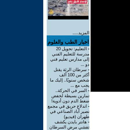
المزيد.....
اخبار الطب والعلوم
-
التعليم: تحويل 20
مدرسة للتعليم الفني
إلى مدارس تعليم فني
دو ...
-
سرطان الرئة يقتل
أكثر من 100 ألف
شخص سنويًا.. إليك ما
يجب مع ...
-
السر في الحركة..
تمارين بسيطة لخفض
ضغط الدم دون أدوية!
-
اندلاع حريق في مجمع
نصير آباد الصناعي في
طهران (فيديو)
-
هانتر بايدن يكشف
تفشي مرض السرطان