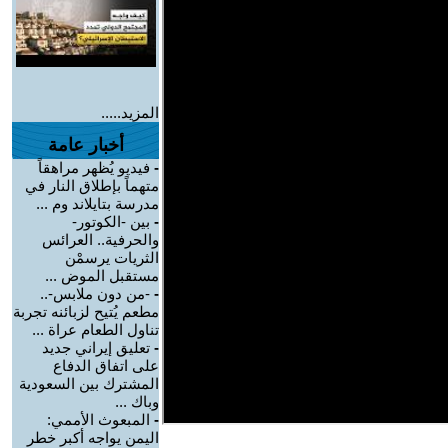
المزيد.....
أخبار عامة
-
فيديو يُظهر مراهقاً
متهماً بإطلاق النار في
مدرسة بتايلاند وم ...
-
بين -الكوتور-
والحرفية.. العرائس
الثريات يرسمْن
مستقبل الموض ...
-
-من دون ملابس-..
مطعم يُتيح لزبائنه تجربة
تناول الطعام عراة ...
-
تعليق إيراني جديد
على اتفاق الدفاع
المشترك بين السعودية
وباك ...
-
المبعوث الأممي:
اليمن يواجه أكبر خطر