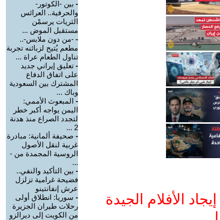
-
بين -الكوتور-
والحرفية.. العرائس
الثريات يرسمْن
مستقبل الموض ...
-
-من دون ملابس-..
مطعم يُتيح لزبائنه تجربة
تناول الطعام عراة ...
-
تعليق إيراني جديد
على اتفاق الدفاع
المشترك بين السعودية
وباك ...
-
المبعوث الأممي:
اليمن يواجه أكبر خطر
لتجدد الصراع منذ هدنة
2 ...
-
صحيفة ألمانية: مبادرة
غربية لنقل الأصول
الروسية المجمدة من -
...
-
بين التأكيد والنفي..
فضيحة غرامية تزلزل
عرش إنفانتينو
جاد الأفلام الجيدة
-
سوريا: انطلاق أولى
رحلات طيران الجزيرة
ا
من الكويت إلى ديرالزو