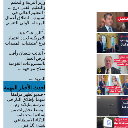
وزير التربية والتعليم
والتعليم الفني درج ...
-
التعليم العالي فى
أسبوع… انطلاق أعمال
المرحلة الأولى للتنسي
...
-
“الزراعة”: هيئة
الأمريكية تُجدد اعتماد
فرع “متبقيات المبيدات
...
-
النائب شعبان رأفت:
فرص العمل
بالمشروعات القومية
سلاح مواجهة ...
المزيد.....
احدث الأخبار المهمة
-
فيديو يُظهر مراهقاً
متهماً بإطلاق النار في
مدرسة بتايلاند وم ...
-
وسط تحذيرات من
إساءة استخدامه..
الذكاء الاصطناعي
ينشئ 16 فير ...