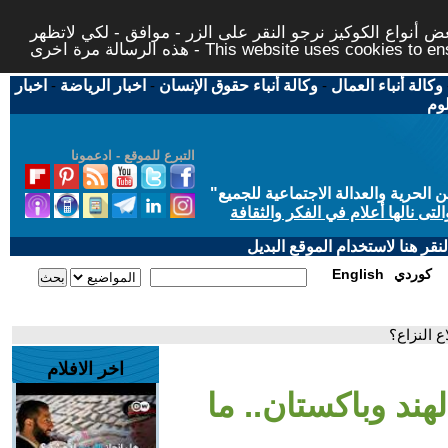
 أنواع الكوكيز نرجو النقر على الزر - موافق - لكي لاتظهر
This website uses cookies to ensure you ge
وكالة أنباء العمال
-
وكالة أنباء حقوق الإنسان
-
اخبار الرياضة
-
اخبار
لوم
التبرع للموقع - ادعمونا
حرية والعدالة الاجتماعية للجميع
"
تى نالها أعلام في الفكر والثقافة
قر هنا لاستخدام الموقع البديل
كوردي
English
ع النزاع؟
اخر الافلام
هند وباكستان.. ما