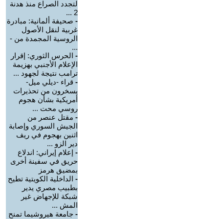
لتجدد الصراع منذ هدنة
2 ...
-
صحيفة ألمانية: مبادرة
غربية لنقل الأصول
الروسية المجمدة من -
...
-
الحرس الثوري: إقرار
الإعلام الأجنبي بهزيمة
ترامب نتيجة لجهود ...
-
قراء -ديلي ميل-
يسخرون من تحذيرات
أمريكية بشأن هجوم
روسي محت ...
-
مقتل عنصر من
الجيش السوري وإصابة
اثنين بهجوم في ريف
دير الزو ...
-
إعلام إيراني: اندلاع
حريق في سفينة أخرى
بمضيق هرمز
-
الداخلية الكويتية تطيح
بطبيب مصري يدير
شبكة للإجهاض غير
المش ...
-
جامعة هيروشيما تمنح