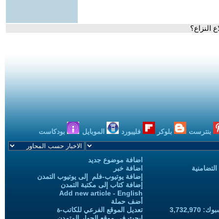
ع النزاع؟
بنترست
بلوكر
فليبورد
الموبايل
بودكاست
اضافة موضوع جديد
التضامنية
اضافة خبر
إضافة يوتيوب-فلم إلى يوتيوب التمدن
إضافة كتاب إلى مكتبة التمدن
Add new article - English
أضف حملة
3,732,97
تعديل الموقع الفرعي للكاتب-ة
ابحث في موقع الحوار المتمدن