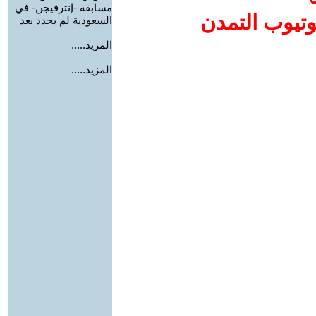
مسابقة -إنترفيجن- في
وتيوب التمدن
السعودية لم يحدد بعد
المزيد.....
المزيد.....