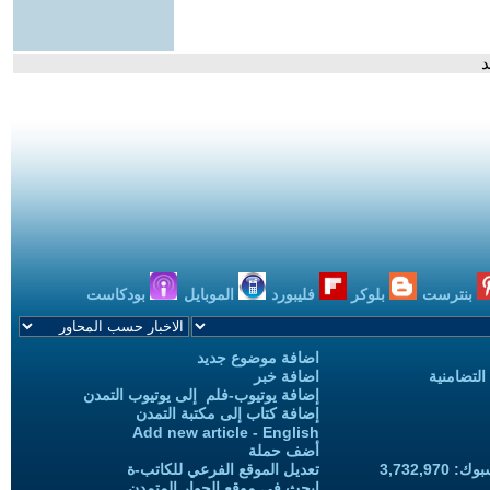
د
بنترست
بلوكر
فليبورد
الموبايل
بودكاست
اضافة موضوع جديد
التضامنية
اضافة خبر
إضافة يوتيوب-فلم إلى يوتيوب التمدن
إضافة كتاب إلى مكتبة التمدن
Add new article - English
أضف حملة
3,732,97
تعديل الموقع الفرعي للكاتب-ة
ابحث في موقع الحوار المتمدن