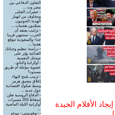
التعاون الدفاعي بين
مصر وت ...
-
عشرات القتلى
ومخاوف من انهيار
الهدنة: الحوثيون
يصعّدون هجمات ...
-
ترامب يعتقد أن
الحرب -ستنتهي قريبا
جدا- والسعودية تتوقع
هجما ...
-
دراسة: تنظيم وجباتك
الغذائية يؤثر على
صحتك النفسية
-
أوكرانيا والناتو..
عضوية مؤجلة أم طريق
مسدود؟
-
ترمب يلمح لإنهاء
إغلاق مضيق هرمز
وسط شكوك اقتصادية
حول جدية ...
-
الدفاع الروسية تعلن
إسقاط 203 مسيرات
جاد الأفلام الجيدة
أوكرانية الليلة الماضية
...
ا
-
-نوفوستي-: موعد