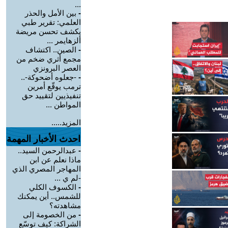
...
-
بين الأمل والحذر
العلمي: تقرير طبي
يكشف تحسن مريضة
ألزهايمر ...
-
الصين.. اكتشاف
مجمع أثري ضخم من
العصر البرونزي
-
-جعلوه أضحوكة-..
ترمب يوقّع أمرين
تنفيذيين لتقييد حق
المواطن ...
المزيد.....
احدث الأخبار المهمة
-
عبدالرحمن السيد..
ماذا نعلم عن ابن
المهاجر المصري الذي
-لم ي ...
-
الكسوف الكلي
للشمس.. أين يمكنك
مشاهدته؟
-
من الخصومة إلى
الشراكة: كيف توسّع