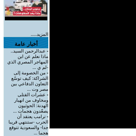
المزيد.....
أخبار عامة
-
عبدالرحمن السيد..
ماذا نعلم عن ابن
المهاجر المصري الذي
-لم ي ...
-
من الخصومة إلى
الشراكة: كيف توسّع
التعاون الدفاعي بين
مصر وت ...
-
عشرات القتلى
ومخاوف من انهيار
الهدنة: الحوثيون
يصعّدون هجمات ...
-
ترامب يعتقد أن
الحرب -ستنتهي قريبا
جدا- والسعودية تتوقع
هجما ...