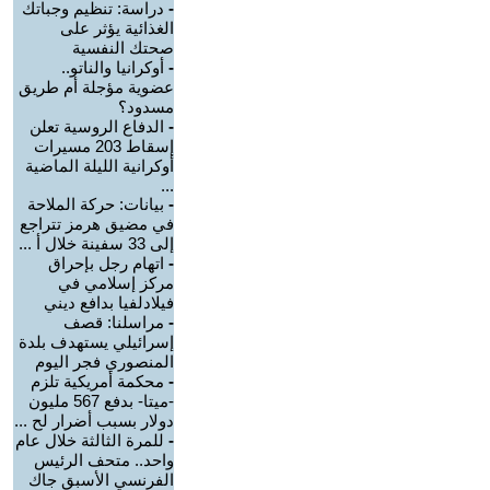
-
دراسة: تنظيم وجباتك
الغذائية يؤثر على
صحتك النفسية
-
أوكرانيا والناتو..
عضوية مؤجلة أم طريق
مسدود؟
-
الدفاع الروسية تعلن
إسقاط 203 مسيرات
أوكرانية الليلة الماضية
...
-
بيانات: حركة الملاحة
في مضيق هرمز تتراجع
إلى 33 سفينة خلال أ ...
-
اتهام رجل بإحراق
مركز إسلامي في
فيلادلفيا بدافع ديني
-
مراسلنا: قصف
إسرائيلي يستهدف بلدة
المنصوري فجر اليوم
-
محكمة أمريكية تلزم
-ميتا- بدفع 567 مليون
دولار بسبب أضرار لح ...
-
للمرة الثالثة خلال عام
واحد.. متحف الرئيس
الفرنسي الأسبق جاك