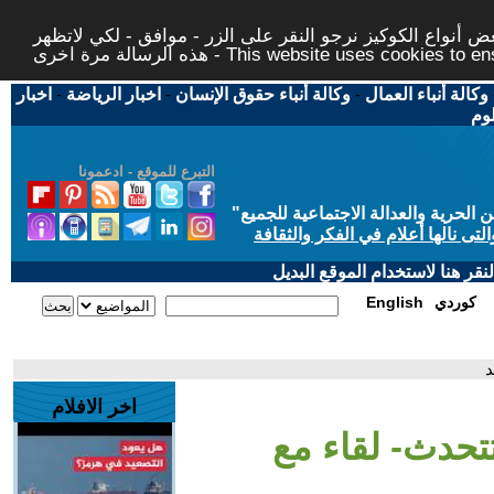
 أنواع الكوكيز نرجو النقر على الزر - موافق - لكي لاتظهر
This website uses cookies to ensure you ge
وكالة أنباء العمال
-
وكالة أنباء حقوق الإنسان
-
اخبار الرياضة
-
اخبار
لوم
التبرع للموقع - ادعمونا
حرية والعدالة الاجتماعية للجميع
"
تى نالها أعلام في الفكر والثقافة
قر هنا لاستخدام الموقع البديل
كوردي
English
د
اخر الافلام
تتحدث- لقاء مع