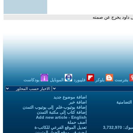
ال داود يخرج عن صمته
بنترست
بلوكر
فليبورد
الموبايل
بودكاست
اضافة موضوع جديد
التضامنية
اضافة خبر
إضافة يوتيوب-فلم إلى يوتيوب التمدن
إضافة كتاب إلى مكتبة التمدن
Add new article - English
أضف حملة
3,732,97
تعديل الموقع الفرعي للكاتب-ة
ابحث في موقع الحوار المتمدن