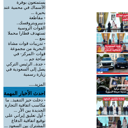
يستمتعون بوفرة
الأسماك في محمية عند
بحيرة ...
-
مقاطعة
دنيبروبتروفسك..
القوات الروسية
تستهدف قطارا محملا
بمع ...
-
تدريبات قوات مشاة
البحرية من مجموعة
قوات -المركز- في
ساحة جم ...
-
جدة.. الرئيس التركي
يصل إلى السعودية في
زيارة رسمية
المزيد.....
احدث الأخبار المهمة
-
دخلت حيز التنفيذ.. ما
مكاسب اتفاقية التجارة
الجديدة بين الأر ...
-
أول تعليق إيراني على
توقيع اتفاقية الدفاع
المشترك بين السعود ...