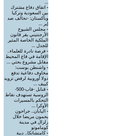
...
-
اتفاق دفاع مشترك
بين السعودية وتركيا
وباكستان: -تحالف ضد
إير ...
-
مجلس الشيوخ
الأرجنتيني يقر قانون
الملكية الخاصة المثير
للجدل ...
-
فرصة نادرة للعلماء..
الإقامة في قاع المحيط
مقابل مشروع بحثي ...
-
واشنطن بوست:
مخاوف دفاعية تدفع
دولا أوروبية لرفض تزويد
كييف ...
-
قنابل -فاب-500-
الروسية تستهدف نقاط
التحكم بالمسيرات
الأوكرا ...
-
اليابان.. جراحون
يحمون مريضا خلال
زلزال في مدينة
كوماموتو
-
كامتشاتكا.. دببة