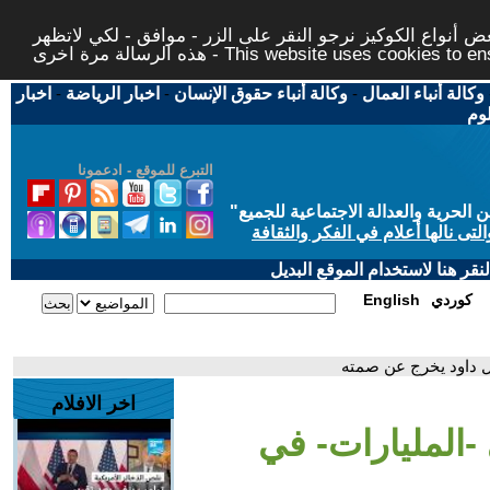
 أنواع الكوكيز نرجو النقر على الزر - موافق - لكي لاتظهر
This website uses cookies to ensure you ge
وكالة أنباء العمال
-
وكالة أنباء حقوق الإنسان
-
اخبار الرياضة
-
اخبار
لوم
التبرع للموقع - ادعمونا
حرية والعدالة الاجتماعية للجميع
"
تى نالها أعلام في الفكر والثقافة
قر هنا لاستخدام الموقع البديل
كوردي
English
ال داود يخرج عن صمته
اخر الافلام
-المليارات- في