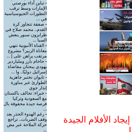
-
تباين أداء بورصتي
الإمارات وسط ترقب
التطورات الجيوسياسية
في ...
-
صفقة تتجاوز كرة
القدم.. محمد صلاح في
طرابزون سبور ينعش
السيا ...
-
القناة الأنبوبية تنهي
معاناة الزبير؟ مشروع
مرتقب يراهن على إ ...
-
حاخام بارز وملياردير
يهودي يبحثان مقاضاة
إسرائيل دوليًا.. وا ...
-
تايوان تختبر جاهزية
الطوارئ عبر مناورة
إنذار جوي
-
خبراء: تحالف باكستان
مع السعودية وتركيا
فرصة جيدة محفوفة بال
...
-
رغم الهدوء الحذر بعد
جاد الأفلام الجيدة
وقف الضربات.. تراجع
حركة الملاحة عبر مض
ا
...