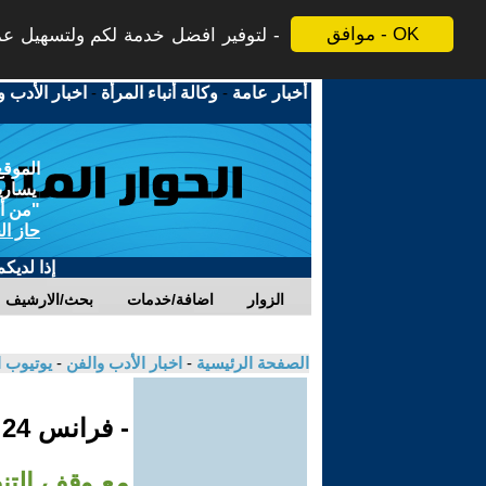
موافق - OK
لتوفير افضل خدمة لكم ولتسهيل عملي
أخبار عامة
-
وكالة أنباء المرأة
-
اخبار الأدب و
الموقع
يسارية
"من أج
حاز ال
إذا لديك
الزوار
اضافة/خدمات
بحث/الارشيف
الصفحة الرئيسية
-
اخبار الأدب والفن
-
يوتيوب 
- فرانس 24
مع وقف التنف