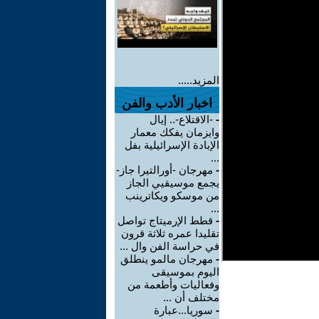
المزيد.....
اخبار الأدب والفن
-
-الاقتلاع-.. إيال
وايزمان يفكك معمار
الإبادة الإسرائيلية بفل
...
-
مهرجان -أورالتيرا جاز-
يجمع موسيقيي الجاز
من موسكو ويكاترينب
...
-
قطط الإرميتاج تواصل
تقليدا عمره ثلاثة قرون
في حراسة الفن وال ...
-
مهرجان مالمو ينطلق
اليوم بموسيقى
وفعاليات وأطعمة من
مختلف أن ...
-
سوريا...عبارة