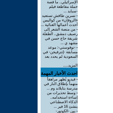
الإسرائيلي.. ما قصة
حملة مقاطعة فيلم
-سبايد ...
-
نسرين طافش تستعيد
«الروقان» من كواليس
أحدث أعمالها الغنائية ...
-
من منصة الشعر إلى
رصيف دمشق.. الطفلة
شريفة حاج حسن في
مشهد ي ...
-
-نوفوستي-: موعد
مسابقة -إنترفيجن- في
السعودية لم يحدد بعد
المزيد.....
احدث الأخبار المهمة
-
فيديو يُظهر مراهقاً
متهماً بإطلاق النار في
مدرسة بتايلاند وم ...
-
وسط تحذيرات من
إساءة استخدامه..
الذكاء الاصطناعي
ينشئ 16 فير ...
-
بين -الكوتور-