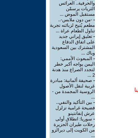
والحرفية.. العرائس
الثريات يرسمْن
مستقبل الموض ...
-
-من دون ملابس-..
مطعم يُتيح لزبائنه تجربة
تناول الطعام عراة ...
-
تعليق إيراني جديد
على اتفاق الدفاع
المشترك بين السعودية
وباك ...
-
المبعوث الأممي:
اليمن يواجه أكبر خطر
لتجدد الصراع منذ هدنة
2 ...
-
صحيفة ألمانية: مبادرة
غربية لنقل الأصول
ا
الروسية المجمدة من -
...
-
بين التأكيد والنفي..
فضيحة غرامية تزلزل
عرش إنفانتينو
-
سوريا: انطلاق أولى
رحلات طيران الجزيرة
من الكويت إلى ديرالزو
...