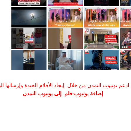
ادعم يوتيوب التمدن من خلال إيجاد الأفلام الجيدة وإرسالها الين
إضافة يوتيوب-فلم إلى يوتيوب التمدن