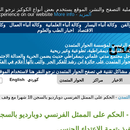
ة التصفح والنشر، الموقع يستخدم بعض أنواع الكوكيز نرجو النق
More info - المزيد
experience on our website
الفن
-
وكالة أنباء اليسار
-
وكالة أنباء العلمانية
-
وكالة أنباء العمال
-
وكا
الاقتصاد
-
اخبار الطب والعلوم
 الرئيسي لمؤسسة الحوار المتمدن
، علمانية، ديمقراطية، تطوعية وغير ربحية
ل مجتمع مدني علماني ديمقراطي حديث يضمن الحرية والعدالة الاجتم
حوار المتمدن على جائزة ابن رشد للفكر الحر والتى نالها أعلام في الفك
م مشاكل تقنية في تصفح الحوار المتمدن نرجو النقر هنا لاستخدام الموقع
كوردي
English
الاخبار
مراكز
الحوار المتمدن
التمدن
- الحكم على الممثل الفرنسي دوبارديو بالسجن 18 شهرا مع وقف التنفيذ بتهمة الاعتداء الجنسي
يذ بتهمة الاعتداء الجنسي