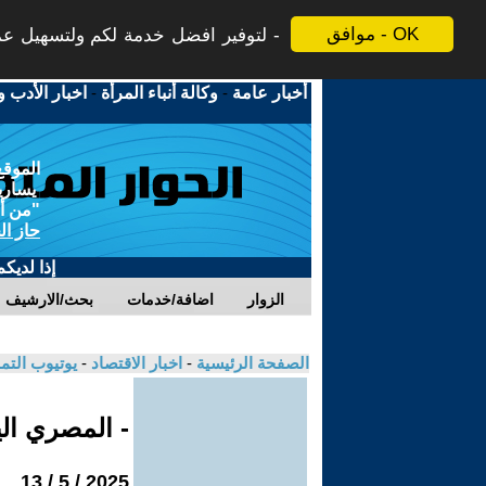
موافق - OK
لتوفير افضل خدمة لكم ولتسهيل عملي
أخبار عامة
-
وكالة أنباء المرأة
-
اخبار الأدب و
الموقع
يسارية
"من أج
حاز ال
إذا لديك
الزوار
اضافة/خدمات
بحث/الارشيف
الصفحة الرئيسية
-
اخبار الاقتصاد
-
يوتيوب الت
- المصري ال
2025 / 5 / 13