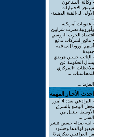
-
وكالة: البنتاغون
سينجز الاختبارات
الأولى لـ -القبة الذهبية-
...
-
عقوبات أمريكية
وأوروبية تضرب شرايين
اقتصاد الحرب الروسي
-
نتائج الشركات تدفع
أسهم أوروبا إلى قمة
جديدة
-
النائب حسين هريدي
يسأل الحكومة عن
ملاحظات «المركزي
للمحاسبات ...
المزيد.....
احدث الأخبار المهمة
-
البرادعي يعدد 4 أمور
تجعل الوضع بالشرق
الأوسط -ينتقل من
السي ...
-
ابنة صدام حسين تنشر
فيديو لوالدها وحشود
من العراقيين بذكرى 8