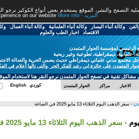
ة التصفح والنشر، الموقع يستخدم بعض أنواع الكوكيز نرجو النق
More info - المزيد
experience on our website
الفن
-
وكالة أنباء اليسار
-
وكالة أنباء العلمانية
-
وكالة أنباء العمال
-
وكا
الاقتصاد
-
اخبار الطب والعلوم
 الرئيسي لمؤسسة الحوار المتمدن
، علمانية، ديمقراطية، تطوعية وغير ربحية
ل مجتمع مدني علماني ديمقراطي حديث يضمن الحرية والعدالة الاجتم
حوار المتمدن على جائزة ابن رشد للفكر الحر والتى نالها أعلام في الفك
م مشاكل تقنية في تصفح الحوار المتمدن نرجو النقر هنا لاستخدام الموقع
كوردي
English
الاخبار
مراكز
الحوار المتمدن
مدن
- سعر الذهب اليوم الثلاثاء 13 مايو 2025 في الصاغة
يوم
- سعر الذهب اليوم الثلاثاء 13 مايو 2025 في الصاغة