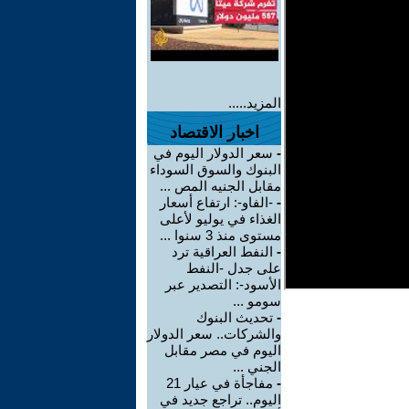
المزيد.....
اخبار الاقتصاد
-
سعر الدولار اليوم في
البنوك والسوق السوداء
مقابل الجنيه المص ...
-
-الفاو-: ارتفاع أسعار
الغذاء في يوليو لأعلى
مستوى منذ 3 سنوا ...
-
النفط العراقية ترد
على جدل -النفط
الأسود-: التصدير عبر
سومو ...
-
تحديث البنوك
والشركات.. سعر الدولار
اليوم في مصر مقابل
الجني ...
-
مفاجأة في عيار 21
اليوم.. تراجع جديد في