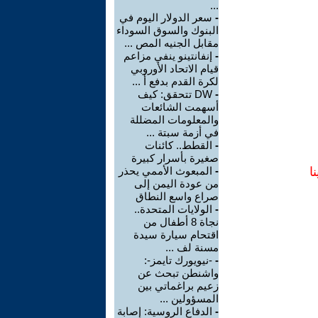
...
-
سعر الدولار اليوم في
البنوك والسوق السوداء
مقابل الجنيه المص ...
-
إنفانتينو ينفي مزاعم
قيام الاتحاد الأوروبي
لكرة القدم بدفع أ ...
-
DW تتحقق: كيف
أسهمت الشائعات
والمعلومات المضللة
في أزمة سبتة ...
-
القطط.. كائنات
صغيرة بأسرار كبيرة
ا
-
المبعوث الأممي يحذر
من عودة اليمن إلى
صراع واسع النطاق
-
الولايات المتحدة..
نجاة 8 أطفال من
اقتحام سيارة سيدة
مسنة لف ...
-
-نيويورك تايمز-:
واشنطن تبحث عن
زعيم براغماتي بين
المسؤولين ...
-
الدفاع الروسية: إصابة