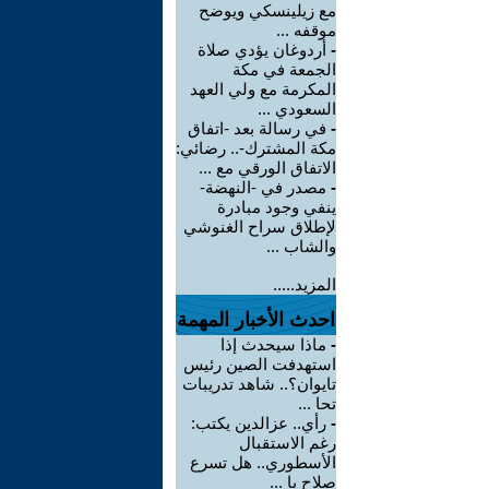
مع زيلينسكي ويوضح
موقفه ...
-
أردوغان يؤدي صلاة
الجمعة في مكة
المكرمة مع ولي العهد
السعودي ...
-
في رسالة بعد -اتفاق
مكة المشترك-.. رضائي:
الاتفاق الورقي مع ...
-
مصدر في -النهضة-
ينفي وجود مبادرة
لإطلاق سراح الغنوشي
والشاب ...
المزيد.....
احدث الأخبار المهمة
-
ماذا سيحدث إذا
استهدفت الصين رئيس
تايوان؟.. شاهد تدريبات
تحا ...
-
رأي.. عزالدين يكتب:
رغم الاستقبال
الأسطوري.. هل تسرع
صلاح با ...