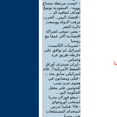
-
-ليست مرتبطة بمساعٍ
نووية-.. السعودية توضح
أهداف اتفاقية الد ...
-
اقتصاد اليمن.. الحرب
مزقت الدولة ووسعت
دائرة الفقر
-
مصر: نسعى لشراكة
اقتصادية أكثر عمقا مع
روسيا
-
تسريبات الكابينيت:
إسرائيل لم توافق على
خارطة طريق غزة
وحماس ...
ا
-
إيران تستنزف أوراق
الضغط الأمريكية؟.. قائد
إسرائيلي سابق يحذ ...
-
قتلى ومصابون في
هجوم جديد نسب
للحوثيين على معقل
الحكومة اليم ...
-
دييغو فورلان مدربا
لمنتخب أوروغواي
-
Yle: فنلندا تدرس
استخدام المستنقعات
ضد روسيا