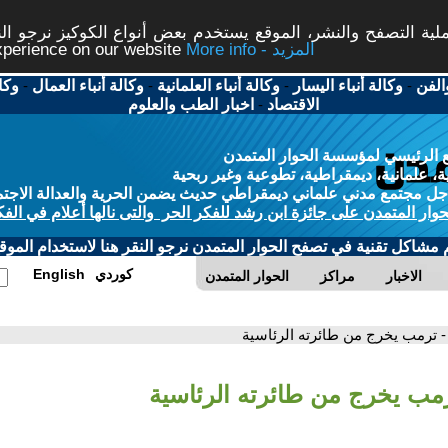
ة التصفح والنشر، الموقع يستخدم بعض أنواع الكوكيز نرجو النق
More info - المزيد
experience on our website
الفن
-
وكالة أنباء اليسار
-
وكالة أنباء العلمانية
-
وكالة أنباء العمال
-
وكا
الاقتصاد
-
اخبار الطب والعلوم
 الرئيسي لمؤسسة الحوار المتمدن
، علمانية، ديمقراطية، تطوعية وغير ربحية
ل مجتمع مدني علماني ديمقراطي حديث يضمن الحرية والعدالة الاجتم
حوار المتمدن على جائزة ابن رشد للفكر الحر والتى نالها أعلام في الفك
م مشاكل تقنية في تصفح الحوار المتمدن نرجو النقر هنا لاستخدام الموقع
كوردي
English
الاخبار
مراكز
الحوار المتمدن
- ترمب يخرج من طائرته الرئاسية
رمب يخرج من طائرته الرئاسية