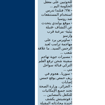
للحوثيين على معقل
الحكومة اليم ...
-
Yle: فنلندا تدرس
استخدام المستنقعات
ضد روسيا
-
موقع بولندي يتحدث
عن اكتشاف -قنبلة
بيئية- مرعبة قرب
وارسو
-
ساويرس يرد على
مهاجمة ترامب لعبد
الرحمن السيد.. ما علاقة
شعب ...
-
مسيرات جوية تهاجم
سفينة شحن ترفع العلم
التركي قبالة سواحل
مي ...
-
سوريا.. هجوم في
ريف حمص يوقع خمس
إصابات
-
الجزائر.. وزارة الصحة
تجند جميع الإمكانيات
للتكفل بالمصابين ...
-
فوتشيتش يكشف
أجندة محادثاته المقبلة