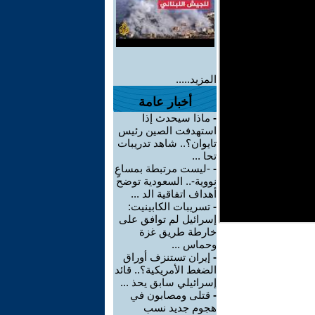
المزيد.....
أخبار عامة
-
ماذا سيحدث إذا
استهدفت الصين رئيس
تايوان؟.. شاهد تدريبات
تحا ...
-
-ليست مرتبطة بمساعٍ
نووية-.. السعودية توضح
أهداف اتفاقية الد ...
-
تسريبات الكابينيت:
إسرائيل لم توافق على
خارطة طريق غزة
وحماس ...
-
إيران تستنزف أوراق
الضغط الأمريكية؟.. قائد
إسرائيلي سابق يحذ ...
-
قتلى ومصابون في
هجوم جديد نسب