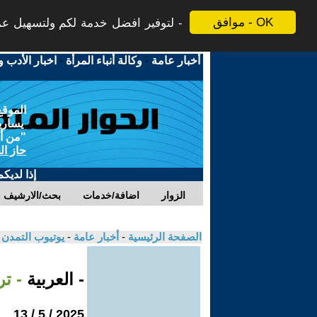
موافق - OK
لتوفير افضل خدمة لكم ولتسهيل عملي
أخبار عامة
-
وكالة أنباء المرأة
-
اخبار الأدب و
الموقع
يسارية
"من أج
حاز ال
إذا لديك
الزوار
اضافة/خدمات
بحث/الارشيف
الصفحة الرئيسية
-
أخبار عامة
-
يوتيوب التمدن
- العربية
- ت
2025 / 5 / 13