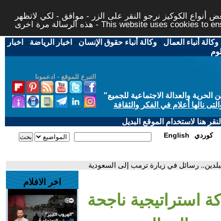
 أنواع الكوكيز نرجو النقر على الزر - موافق - لكي لاتظهر
This website uses cookies to ensure you ge
وكالة أنباء العمال
-
وكالة أنباء حقوق الإنسان
-
اخبار الرياضة
-
اخبار
لوم
التبرع للموقع - ادعمونا
حرية والعدالة الاجتماعية للجميع
"
تى نالها أعلام في الفكر والثقافة
قر هنا لاستخدام الموقع البديل
كوردي
English
بلدين.. رسائل في زيارة ترمب إلى السعودية
اخر الافلام
ة استراتيجية ناجحة