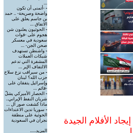
...
-
-أتمنى أن تكون
واضحة وصريحة- .. حمد
بن جاسم يعلق على
الاتفاق ...
-
الحوثيون يعلنون شن
هجوم على -قوات
سعودية في معسكر
صحن الجن- ...
-
واشنطن تستهدف
شبكات العملات
المشفرة التي تدعم
الالتفاف الإير ...
-
من سيراقب نزع سلاح
حزب الله؟ لبنان
وإسرائيل يتفقان على
-قائم ...
-
الحصار الأميركي يشلّ
شريان النفط الإيراني..
ماذا كشفت صور ال ...
-
سوريا تدين الاعتداءات
الحوثية على منطقة
جاد الأفلام الجيدة
نجران في السعودية
ا
المزيد.....