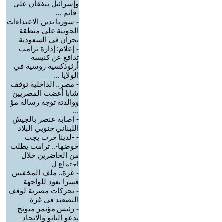
وإسرائيل يتفقان على
-قائم ...
-
سوريا تدين الاعتداءات
الحوثية على منطقة
نجران في السعودية
-
إعلام: إدارة ترامب
تدافع عن كنيسة
أرثوذكسية روسية في
الولايا ...
-
مصر.. الداخلية توقف
شابا أغضب المصريين
ووالدته توجه رسالة مؤ
...
-
إصابة عنصر بالجيش
اللبناني جنوبي البلاد
-
-لدينا حرب يجب
خوضها-.. ترامب يطلب
من الحاضرين خلال
اجتماع ل ...
-
غزة.. ملف المخفيين
قسرا يعود للواجهة
-
تحركات مصرية لوقف
التصعيد في غزة
-
رئيس مؤتمر ميونخ
يدعو الناتو والاتحاد