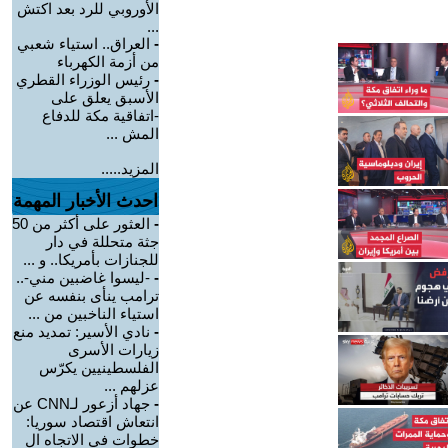
الأوروبي للرد بعد اكتش
...
-
العراق.. استياء شعبي
من أزمة الكهرباء
-
رئيس الوزراء القطري
الأسبق يعلق على
-اتفاقية مكة للدفاع
المش ...
المزيد.....
احدث الأخبار المهمة
-
العثور على أكثر من 50
جثة متحللة في دار
للجنازات بأمريكا.. و ...
-
-ليسوا غاضبين مني-..
ترامب ينأى بنفسه عن
استياء الناخبين من ...
-
نادي الأسير: تمديد منع
زيارات الأسرى
الفلسطينيين يكرّس
عزلهم ...
-
جهاد أزعور لـCNN عن
انتعاش اقتصاد سوريا:
خطوات في الاتجاه ال