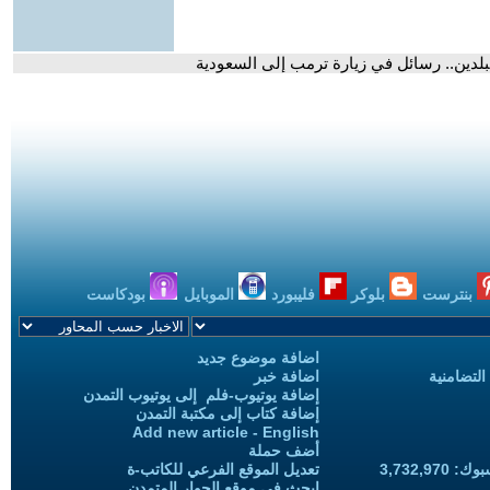
بلدين.. رسائل في زيارة ترمب إلى السعودية
بنترست
بلوكر
فليبورد
الموبايل
بودكاست
اضافة موضوع جديد
التضامنية
اضافة خبر
إضافة يوتيوب-فلم إلى يوتيوب التمدن
إضافة كتاب إلى مكتبة التمدن
Add new article - English
أضف حملة
3,732,97
تعديل الموقع الفرعي للكاتب-ة
ابحث في موقع الحوار المتمدن