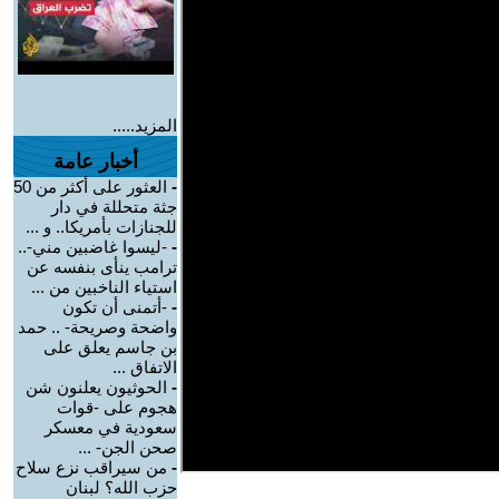
المزيد.....
أخبار عامة
-
العثور على أكثر من 50
جثة متحللة في دار
للجنازات بأمريكا.. و ...
-
-ليسوا غاضبين مني-..
ترامب ينأى بنفسه عن
استياء الناخبين من ...
-
-أتمنى أن تكون
واضحة وصريحة- .. حمد
بن جاسم يعلق على
الاتفاق ...
-
الحوثيون يعلنون شن
هجوم على -قوات
سعودية في معسكر
صحن الجن- ...
-
من سيراقب نزع سلاح
حزب الله؟ لبنان