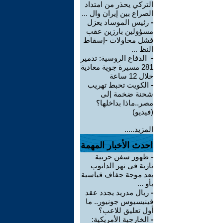
التركي يحذر من امتداد
الصراع بين إيران وال ...
-
رئيس الموساد يعزل
مسؤولين بارزين عقب
فشل محاولات -إسقاط
النظ ...
-
الدفاع الروسية: تدمير
281 مسيرة جوية معادية
خلال 12 ساعة
-
الكويت تحبط تهريب
شحنة ضخمة إلى
مصر..ماذا بداخلها؟
(فيديو)
المزيد.....
احدث الأخبار المهمة
-
ظهور سفن حربية
نازية في نهر الدانوب
بعد موجة جفاف قياسية
بأو ...
-
ريال مدريد يجدد عقد
فينيسيوس جونيور.. ما
أول تعليق للاعب؟
-
الخارجية الأمريكية: