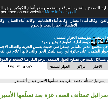
ة التصفح والنشر، الموقع يستخدم بعض أنواع الكوكيز نرجو النق
More info - المزيد
experience on our website
الفن
-
وكالة أنباء اليسار
-
وكالة أنباء العلمانية
-
وكالة أنباء العمال
-
وكا
الاقتصاد
-
اخبار الطب والعلوم
 الرئيسي لمؤسسة الحوار المتمدن
، علمانية، ديمقراطية، تطوعية وغير ربحية
ل مجتمع مدني علماني ديمقراطي حديث يضمن الحرية والعدالة الاجتم
حوار المتمدن على جائزة ابن رشد للفكر الحر والتى نالها أعلام في الفك
م مشاكل تقنية في تصفح الحوار المتمدن نرجو النقر هنا لاستخدام الموقع
كوردي
English
الاخبار
مراكز
الحوار المتمدن
- إسرائيل تستأنف قصف غزة بعد تسلّمها الأسير عيدان ألكسندر
إسرائيل تستأنف قصف غزة بعد تسلّمها الأسير 