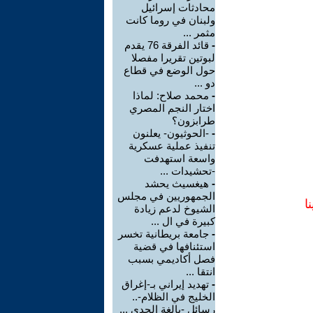
محادثات إسرائيل
ولبنان في روما كانت
مثمر ...
-
قائد الفرقة 76 يقدم
لبوتين تقريرا مفصلا
حول الوضع في قطاع
دو ...
-
محمد صلاح: لماذا
اختار النجم المصري
طرابزون؟
-
-الحوثيون- يعلنون
تنفيذ عملية عسكرية
واسعة استهدفت
-تحشيدات ...
-
هيغسيث يحشد
الجمهوريين في مجلس
ا
الشيوخ لدعم زيادة
كبيرة في ال ...
-
جامعة بريطانية تخسر
استئنافها في قضية
فصل أكاديمي بسبب
انتقا ...
-
تهديد إيراني بـ-إغراق
الخليج في الظلام-..
رسائل -بالغة الجدي ...