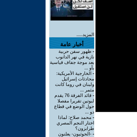
المزيد.....
أخبار عامة
-
ظهور سفن حربية
نازية في نهر الدانوب
بعد موجة جفاف قياسية
بأو ...
-
الخارجية الأمريكية:
محادثات إسرائيل
ولبنان في روما كانت
مثمر ...
-
قائد الفرقة 76 يقدم
لبوتين تقريرا مفصلا
حول الوضع في قطاع
دو ...
-
محمد صلاح: لماذا
اختار النجم المصري
طرابزون؟
-
-الحوثيون- يعلنون