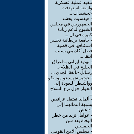
تنفيذ عملية عسكرية
واسعة استهدفت
-تحشيدات ...
-
هيغسيث يحشد
الجمهوريين في مجلس
الشيوخ لدعم زيادة
كبيرة في ال ...
-
جامعة بريطانية تخسر
استئنافها في قضية
فصل أكاديمي بسبب
انتقا ...
-
تهديد إيراني بـ-إغراق
الخليج في الظلام-..
رسائل -بالغة الجدي ...
-
غوتيريش يدعو موسكو
وواشنطن للعودة إلى
الحوار حول نزع السلاح
...
-
ألمانيا تعتقل عراقيين
بشبهة انتمائهما إلى
-داعش-
-
عوامل تزيد من خطر
الوفاة بعد سن
الخمسين
-
مجلس الأمن القومي