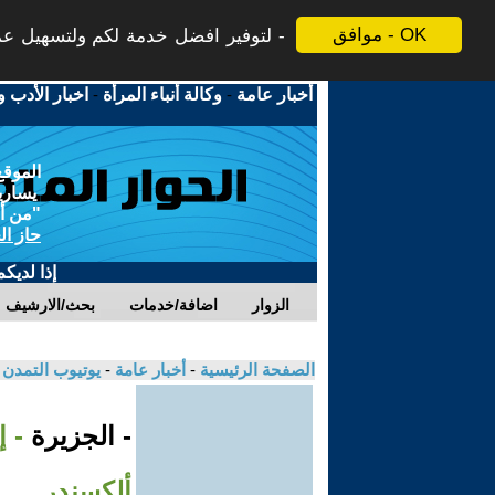
موافق - OK
لتوفير افضل خدمة لكم ولتسهيل عملي
أخبار عامة
-
وكالة أنباء المرأة
-
اخبار الأدب و
الموقع
يسارية
"من أج
حاز ال
إذا لديك
الزوار
اضافة/خدمات
بحث/الارشيف
الصفحة الرئيسية
-
أخبار عامة
-
يوتيوب التمدن
- الجزيرة
- 
ألكسندر