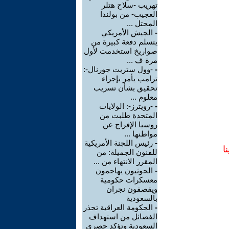
تهريب -سلاح هتلر
العجيب- من بولندا
المحتل ...
-
الجيش الأمريكي
يتسلم دفعة كبيرة من
صواريخ استخدمت لأول
مرة ف ...
-
-وول ستريت جورنال-:
ترامب يأمر بإجراء
تحقيق بشأن تسريب
معلوم ...
-
-رويترز-: الولايات
المتحدة طلبت من
روسيا الإفراج عن
مواطنها ...
-
رئيس اللجنة الأمريكية
ا
للفنون الجميلة: من
المقرر الانتهاء من ...
-
الحوثيون يهاجمون
معسكرات حكومية
ويقصفون نجران
بالسعودية
-
الحكومة العراقية تحذر
الفصائل من استهداف
السعودية وتؤكد حصري