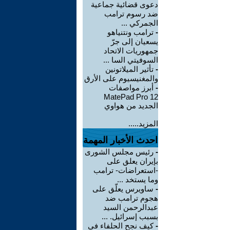
دعوى قضائية جماعية
ضد رسوم ترامب
الجمركي ...
-
ترامب ونتنياهو
يسعيان إلى جرّ
جمهوريات الاتحاد
السوفيتي السا ...
-
تأثير الميلاتونين
والمغنيسيوم على الأرق
-
أبرز مواصفات
MatePad Pro 12
الجديد من هواوي
المزيد.....
احدث الأخبار المهمة
-
رئيس مجلس الشورى
بإيران يعلق على
-استعراضات- ترامب
وما يستخد ...
-
ساويرس يعلّق على
هجوم ترامب ضد
عبدالرحمن السيد
بسبب إسرائيل. ...
-
كيف نجح الحلفاء في