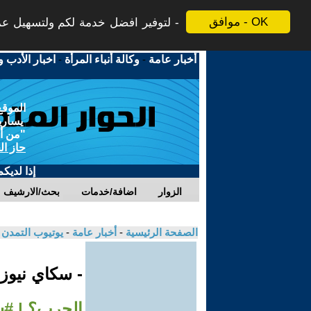
موافق - OK
لتوفير افضل خدمة لكم ولتسهيل عملي
أخبار عامة
-
وكالة أنباء المرأة
-
اخبار الأدب و
الموقع
يسارية
"من أج
حاز ال
إذا لديك
الزوار
اضافة/خدمات
بحث/الارشيف
الصفحة الرئيسية
-
أخبار عامة
-
يوتيوب التمدن
- سكاي نيوز
الحرب؟ | #س