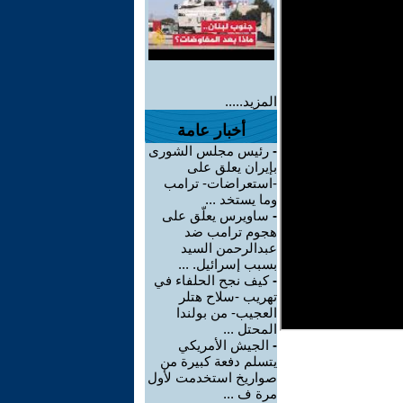
المزيد.....
أخبار عامة
-
رئيس مجلس الشورى
بإيران يعلق على
-استعراضات- ترامب
وما يستخد ...
-
ساويرس يعلّق على
هجوم ترامب ضد
عبدالرحمن السيد
بسبب إسرائيل. ...
-
كيف نجح الحلفاء في
تهريب -سلاح هتلر
العجيب- من بولندا
المحتل ...
-
الجيش الأمريكي
يتسلم دفعة كبيرة من
صواريخ استخدمت لأول
مرة ف ...