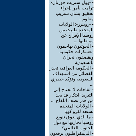
-
-وول ستريت جورنال-:
ترامب يأمر بإجراء
تحقيق بشأن تسريب
معلوم ...
-
-رويترز-: الولايات
المتحدة طلبت من
روسيا الإفراج عن
مواطنها ...
-
الحوثيون يهاجمون
معسكرات حكومية
ويقصفون نجران
بالسعودية
-
الحكومة العراقية تحذر
الفصائل من استهداف
السعودية وتؤكد حصري
...
-
لقاحات لا تحتاج إلى
التبريد: ابتكار قد يحد
من هدر نصف اللقاح ...
-
الولايات المتحدة
تستعد لغزو كوبا
-
ما الذي يعوق تنويع
روسيا تجارتها مع دول
الجنوب العالمي؟
-
الديمقراطيون يرفعون