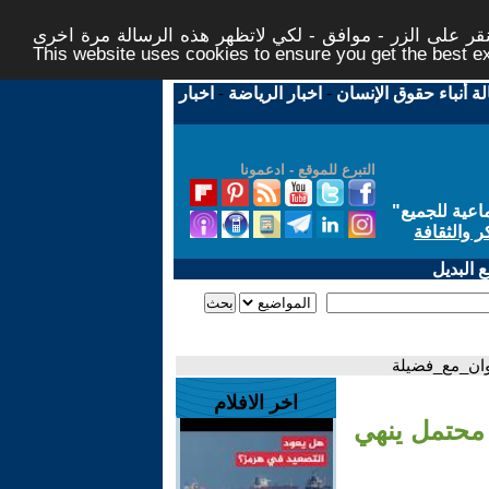
ر على الزر - موافق - لكي لاتظهر هذه الرسالة مرة اخرى -
This website uses cookies to ensure you get the best 
لة أنباء حقوق الإنسان
-
اخبار الرياضة
-
اخبار
التبرع للموقع - ادعمونا
اعية للجميع
"
ر والثقافة
 البديل
_وان_مع_فضيلة
اخر الافلام
ء محتمل ينهي