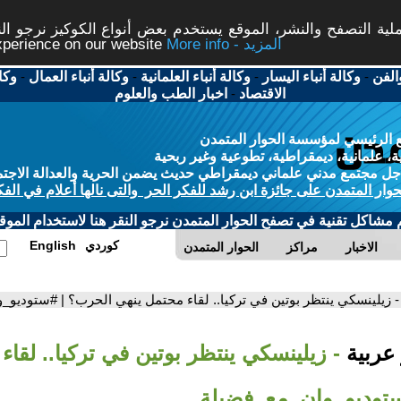
ة التصفح والنشر، الموقع يستخدم بعض أنواع الكوكيز نرجو النق
More info - المزيد
experience on our website
الفن
-
وكالة أنباء اليسار
-
وكالة أنباء العلمانية
-
وكالة أنباء العمال
-
وكا
الاقتصاد
-
اخبار الطب والعلوم
 الرئيسي لمؤسسة الحوار المتمدن
، علمانية، ديمقراطية، تطوعية وغير ربحية
ل مجتمع مدني علماني ديمقراطي حديث يضمن الحرية والعدالة الاجتم
حوار المتمدن على جائزة ابن رشد للفكر الحر والتى نالها أعلام في الفك
م مشاكل تقنية في تصفح الحوار المتمدن نرجو النقر هنا لاستخدام الموقع
كوردي
English
الاخبار
مراكز
الحوار المتمدن
- زيلينسكي ينتظر بوتين في تركيا.. لقاء محتمل ينهي الحرب؟ | #ستوديو
 عربية
- زيلينسكي ينتظر بوتين في تركيا.. لقا
توديو_وان_مع_فضيلة