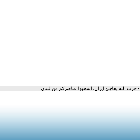
- حزب الله يفاجئ إيران: اسحبوا عناصركم من لبنان