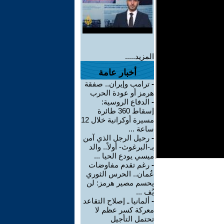
المزيد.....
أخبار عامة
-
ترامب وإيران.. صفقة
هرمز أو عودة الحرب
-
الدفاع الروسية:
إسقاط 360 طائرة
مسيرة أوكرانية خلال 12
ساعة ...
-
رحيل الرجل الذي آمن
بـ-البرغوث- أولاً.. والد
ميسي يودع الحيا ...
-
رغم تقدم مفاوضات
عُمان.. الحرس الثوري
يحسم مصير هرمز: لن
يُف ...
-
ألمانيا ـ إصلاح التقاعد
معركة كسر عظم لا
تحتمل التأجيل