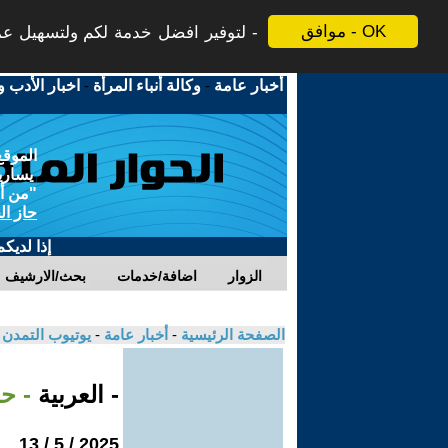
موافق - OK
لتوفير افضل خدمة لكم ولتسهيل عملي
أخبار عامة
-
وكالة أنباء المرأة
-
اخبار الأدب و
الموقع
يسارية
"من أج
حاز ال
إذا لديك
الزوار
اضافة/خدمات
بحث/الارشيف
الصفحة الرئيسية
-
أخبار عامة
-
يوتيوب التمدن
- العربية
- ح
2025 / 5 / 13