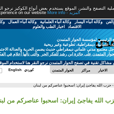
ة التصفح والنشر، الموقع يستخدم بعض أنواع الكوكيز نرجو النق
More info - المزيد
experience on our website
الفن
-
وكالة أنباء اليسار
-
وكالة أنباء العلمانية
-
وكالة أنباء العمال
-
وكا
الاقتصاد
-
اخبار الطب والعلوم
 الرئيسي لمؤسسة الحوار المتمدن
، علمانية، ديمقراطية، تطوعية وغير ربحية
ل مجتمع مدني علماني ديمقراطي حديث يضمن الحرية والعدالة الاجتم
حوار المتمدن على جائزة ابن رشد للفكر الحر والتى نالها أعلام في الفك
م مشاكل تقنية في تصفح الحوار المتمدن نرجو النقر هنا لاستخدام الموقع
كوردي
English
الاخبار
مراكز
الحوار المتمدن
- حزب الله يفاجئ إيران: اسحبوا عناصركم من لبنان
زب الله يفاجئ إيران: اسحبوا عناصركم من لبن