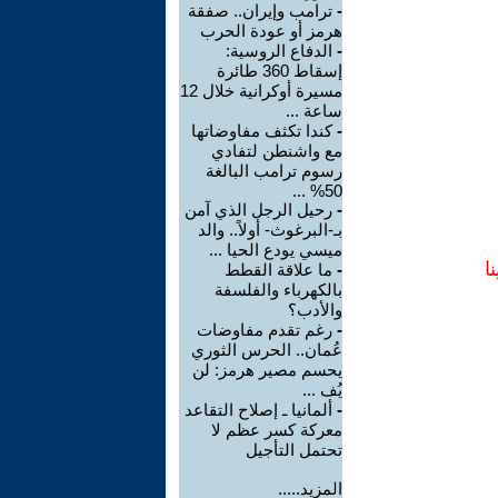
-
ترامب وإيران.. صفقة
هرمز أو عودة الحرب
-
الدفاع الروسية:
إسقاط 360 طائرة
مسيرة أوكرانية خلال 12
ساعة ...
-
كندا تكثف مفاوضاتها
مع واشنطن لتفادي
رسوم ترامب البالغة
50% ...
-
رحيل الرجل الذي آمن
بـ-البرغوث- أولاً.. والد
ميسي يودع الحيا ...
ا
-
ما علاقة القطط
بالكهرباء والفلسفة
والأدب؟
-
رغم تقدم مفاوضات
عُمان.. الحرس الثوري
يحسم مصير هرمز: لن
يُف ...
-
ألمانيا ـ إصلاح التقاعد
معركة كسر عظم لا
تحتمل التأجيل
المزيد.....