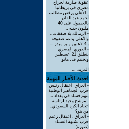
عقوبة صارمة لجراح
مصري في بريطانيا
-
الأهلي يرفض مطالب
أحمد عبد القادر
بالحصول على 40
مليون جنيه ...
-
الزمالك بلا صفقات..
والأهلى يدعم صفوفه
بـ4 لاعبين وبيراميدز ...
-
الدوري المصري
ينطلق 21 أغسطس
ويختتم فى مايو
المزيد.....
احدث الأخبار المهمة
-
العراق: اعتقال رئيس
حزب الجماهير الوطنية
بتهم فساد في بغداد ...
-
مرشح وحيد لرئاسة
اتحاد الكرة السعودي..
من هو؟
-
العراق.. اعتقال زعيم
حزب بشبهة الفساد
(صورة)