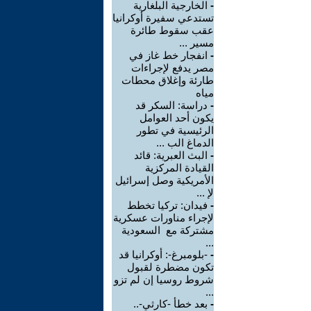
-
الخارجية البلغارية
تستدعي سفيرة أوكرانيا
عقب سقوط طائرة
مسير ...
-
انفجار خط غاز في
مصر يدفع لإجراءات
طارئة وإغلاق محطات
مياه
-
دراسة: السكر قد
يكون أحد العوامل
الرئيسية في تطور
الدماغ الب ...
-
البث العبرية: قائد
القيادة المركزية
الأمريكية وصل إسرائيل
لإ ...
-
فيدان: تركيا تخطط
لإجراء مناورات عسكرية
مشتركة مع السعودية
...
-
-بلومبرغ-: أوكرانيا قد
تكون مضطرة لقبول
شروط روسيا إن لم تزو
...
-
بعد خطأ -كارثي-..