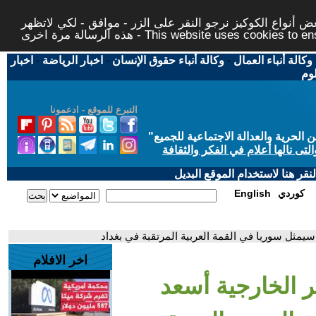
 أنواع الكوكيز نرجو النقر على الزر - موافق - لكي لاتظهر
This website uses cookies to ensure you ge
وكالة أنباء العمال
-
وكالة أنباء حقوق الإنسان
-
اخبار الرياضة
-
اخبار
لوم
التبرع للموقع - ادعمونا
حرية والعدالة الاجتماعية للجميع
"
تى نالها أعلام في الفكر والثقافة
قر هنا لاستخدام الموقع البديل
كوردي
English
 سيمثل سوريا في القمة العربية المرتقبة في بغداد
اخر الافلام
ر الخارجية أسعد