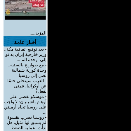
المزيد.....
أخبار عامة
-
بعد توقيع اتفاقية مكة..
وزير خارجية إيران يدعو
إلى -وحدة الم ...
-
مع صواريخ بالستية..
وحدة كورية شمالية
تصل إلى روسيا
-
الغرب سيتخلى حتمًا
عن أوكرانيا، فمتى
يفعل؟
-
موسكو تقضي على
أوهام باشينيان: لا واجب
على روسيا تجاه أرميني
...
-
روسيا تضرب بقسوة
لم يسبق لها مثيل. هل
بدأت -عملية الضغط-