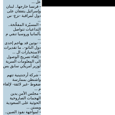
عل ...
-
فرنسا خارجها.. لبنان
وإسرائيل يتفقان على
دول لمراقبة -نزع- س
...
-
المسيّرة المفخَّخة..
التداعيات تتواصل
بألمانيا وروسيا تنفي م
...
-
-بوتين قد يهاجم إحدى
دول الناتو-.. ما تقديرات
الاستخبارات ال ...
-
إلغاء تصريح الوصول
إلى المعلومات السرية
لوزير أمريكي سابق بس
...
-
شركة أرجنتينية تتهم
واشنطن بممارسة
ضغوط -غير لائقة- لإلغاء
م ...
-
مجلس الأمن يدين
الهجمات الصاروخية
الحوثية على السعودية
ويستن ...
-
لمواجهة نفوذ الصين..