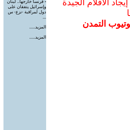
جاد الأفلام الجيدة
-
فرنسا خارجها.. لبنان
وإسرائيل يتفقان على
ا
دول لمراقبة -نزع- س
...
وتيوب التمدن
المزيد.....
المزيد.....