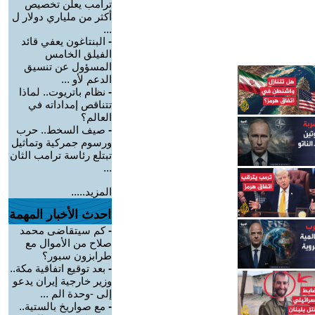
ترامب يعلن تخصيص
أكثر من ملياري دولار ل
...
-
البنتاغون يعفي قائد
الفيلق الخامس
المسؤول عن تنسيق
الدعم لأو ...
-
نظام باتريوت.. لماذا
تتناقص إمداداته في
العالم؟
-
صيف السخط.. حرب
ورسوم جمركية وتماثيل
تبتلع رئاسة ترامب الثان
...
المزيد.....
احدث الأخبار المهمة
-
كم سيتقاضى محمد
صلاح من الأموال مع
طرابزون سبور؟
-
بعد توقيع اتفاقية مكة..
وزير خارجية إيران يدعو
إلى -وحدة الم ...
-
مع صواريخ بالستية..