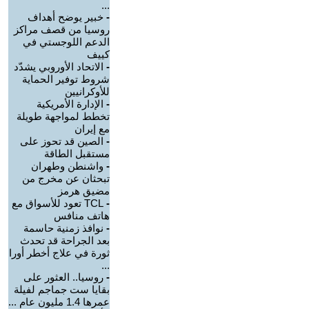
...
-
خبير يوضح أهداف
روسيا من قصف مراكز
الدعم اللوجستي في
كييف
-
الاتحاد الأوروبي يشدّد
شروط توفير الحماية
للأوكرانيين
-
الإدارة الأمريكية
تخطط لمواجهة طويلة
مع إيران
-
الصين قد تحوز على
مستقبل الطاقة
-
واشنطن وطهران
تبحثان عن مخرج من
مضيق هرمز
-
TCL تعود للأسواق مع
هاتف منافس
-
نوافذ زمنية حاسمة
بعد الجراحة قد تحدث
ثورة في علاج أخطر أورا
...
-
روسيا.. العثور على
بقايا ست جماجم لفيلة
عمرها 1.4 مليون عام ...