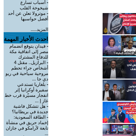
-
أسباب تسارع
شيخوخة القلب
-
موترولا تعلن عن أحد
أفضل حواسبها
المزيد.....
احدث الأخبار المهمة
-
فيدان يتوقع انضمام
مصر إلى اتفاقية مكة
للدفاع المشترك
-
البرازيل.. مقتل 4
أشخاص جراء تحطم
مروحية سياحية في ريو
دي جا ...
-
بلغاريا تستدعي
سفيرة أوكرانيا إثر
انفجار مسيّرة قرب خط
غاز إ ...
-
هل تتشكل فاشية
جديدة في بريطانيا؟
-
الطاقة السعودية:
إخماد حريق في منشأة
تابعة لأرامكو في جازان
...