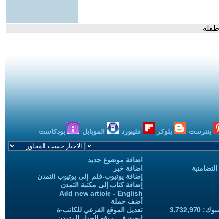
 طفلة
بنترست
بلوكر
فليبورد
الموبايل
بودكاست
اضافة موضوع جديد
التضامنية
اضافة خبر
إضافة يوتيوب-فلم إلى يوتيوب التمدن
إضافة كتاب إلى مكتبة التمدن
Add new article - English
أضف حملة
3,732,97
تعديل الموقع الفرعي للكاتب-ة
ابحث في موقع الحوار المتمدن