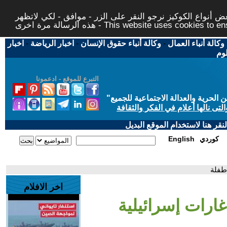
 أنواع الكوكيز نرجو النقر على الزر - موافق - لكي لاتظهر
This website uses cookies to ensure you ge
وكالة أنباء العمال
-
وكالة أنباء حقوق الإنسان
-
اخبار الرياضة
-
اخبار
لوم
التبرع للموقع - ادعمونا
حرية والعدالة الاجتماعية للجميع
"
تى نالها أعلام في الفكر والثقافة
قر هنا لاستخدام الموقع البديل
كوردي
English
 طفلة
اخر الافلام
غارات إسرائيلية