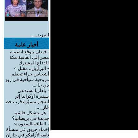
المزيد.....
أخبار عامة
-
فيدان يتوقع انضمام
مصر إلى اتفاقية مكة
للدفاع المشترك
-
البرازيل.. مقتل 4
أشخاص جراء تحطم
مروحية سياحية في ريو
دي جا ...
-
بلغاريا تستدعي
سفيرة أوكرانيا إثر
انفجار مسيّرة قرب خط
غاز إ ...
-
هل تتشكل فاشية
جديدة في بريطانيا؟
-
الطاقة السعودية:
إخماد حريق في منشأة
تابعة لأرامكو في جازان