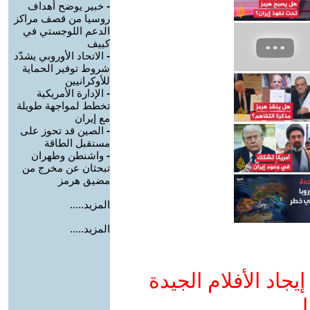
-
خبير يوضح أهداف
روسيا من قصف مراكز
الدعم اللوجستي في
كييف
-
الاتحاد الأوروبي يشدّد
شروط توفير الحماية
للأوكرانيين
-
الإدارة الأمريكية
تخطط لمواجهة طويلة
مع إيران
-
الصين قد تحوز على
مستقبل الطاقة
-
واشنطن وطهران
تبحثان عن مخرج من
مضيق هرمز
المزيد.....
المزيد.....
جاد الأفلام الجيدة
ا