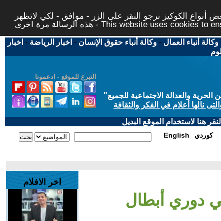
 أنواع الكوكيز نرجو النقر على الزر - موافق - لكي لاتظهر
This website uses cookies to ensure you ge
وكالة أنباء العمال
-
وكالة أنباء حقوق الإنسان
-
اخبار الرياضة
-
اخبار
لوم
التبرع للموقع - ادعمونا
حرية والعدالة الاجتماعية للجميع
"
تى نالها أعلام في الفكر والثقافة
قر هنا لاستخدام الموقع البديل
كوردي
English
اخر الافلام
ئي دوري أبطال