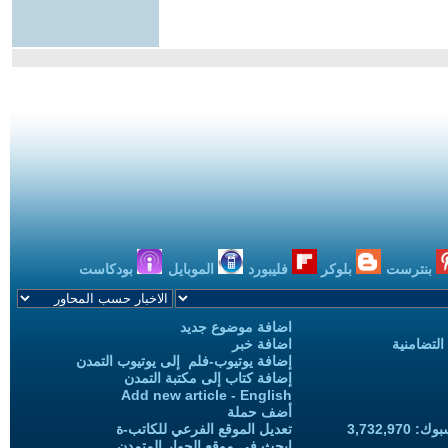
بنترست
بلوكر
فليبورد
الموبايل
بودكاست
اضافة موضوع جديد
التضامنية
اضافة خبر
إضافة يوتيوب-فلم إلى يوتيوب التمدن
إضافة كتاب إلى مكتبة التمدن
Add new article - English
أضف حملة
3,732,97
تعديل الموقع الفرعي للكاتب-ة
ابحث في موقع الحوار المتمدن