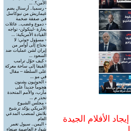
الأمن؟. ...
-
رسميا.. أرسنال يضم
غيماريش من نيوكاسل
في صفقة ضخمة
-
دموع وغضب.. عائلات
بحارة -لينكولن- تواجه
القيادة الأمريكية: ...
-
مسؤول حوثي: لا
نحتاج إلى أوامر من
إيران لشن عمليات ضد
السعود ...
-
كيف حوّل ترامب
الفيفا إلى ساحة معركة
على السلطة – مقال
في مو ...
-
الحوثيون يشنون
هجوماً جديداً على
مأرب، والأمم المتحدة
تحذر م ...
-
مجلس الشيوخ
الأمريكي يؤكد ترشيح
بلانش لمنصب المدعي
جاد الأفلام الجيدة
العام
-
اليمن.. سيول تغمر
ا
شوارع العاصمة صنعاء