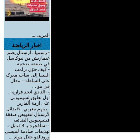
المزيد.....
اخبار الرياضة
-
رسميا.. أرسنال يضم
غيماريش من نيوكاسل
في صفقة ضخمة
-
كيف حوّل ترامب
الفيفا إلى ساحة معركة
على السلطة – مقال
في مو ...
-
-النادي اتخذ قراره-..
أول تعليق لسيميوني
على أزمة ألفاريز
-
بينهم مغربي.. 6 بدائل
لأرسنال لتعويض صفقة
فينيسيوس الضائعة
-
-سأفجره بـ 4 قنابل-..
تهديدات صادمة لميسي
ورونالدو خلال موند ...