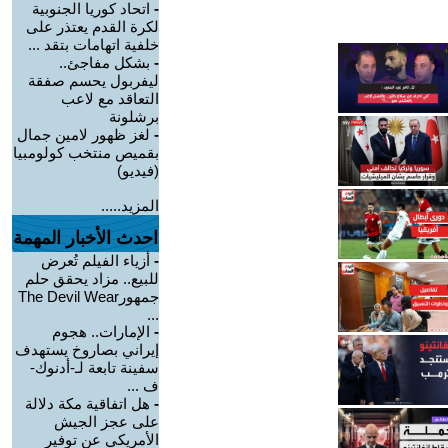
-
اتحاد كوريا الجنوبية
لكرة القدم يعتذر على
خلفية اتهامات بتقد ...
-
بشكل مفاجئ..
ليفربول يحسم صفقة
التعاقد مع لاعب
برشلونة
-
لغز ظهور لامين جمال
بقميص منتخب كولومبيا
(فيديو)
المزيد.....
احدث الأخبار المهمة
-
أزياء الفيلم تُعرض
للبيع.. مزاد يحقق حلم
جمهورThe Devil Wear
...
-
الإمارات.. هجوم
إيراني بصاروخ يستهدف
سفينة تابعة لـ-أدنوك-
ف ...
-
هل اتفاقية مكة دلالة
على عجز الجيش
الأمريكي عن توفير