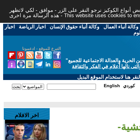
 أنواع الكوكيز نرجو النقر على الزر - موافق - لكي لاتظهر
This website uses cookies to ensure you ge
وكالة أنباء العمال
-
وكالة أنباء حقوق الإنسان
-
اخبار الرياضة
-
اخبار
لوم
التبرع للموقع - ادعمونا
حرية والعدالة الاجتماعية للجميع
"
تى نالها أعلام في الفكر والثقافة
قر هنا لاستخدام الموقع البديل
كوردي
English
اخر الافلام
شية-