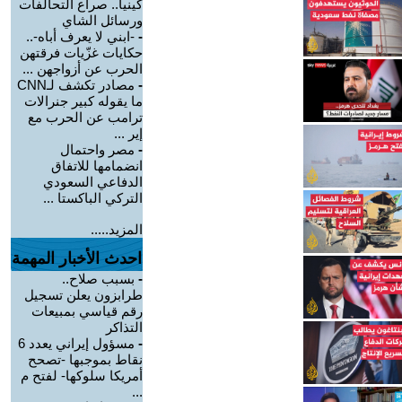
كينيا.. صراع التحالفات
ورسائل الشاي
-
-ابني لا يعرف أباه-..
حكايات غزّيات فرقتهن
الحرب عن أزواجهن ...
-
مصادر تكشف لـCNN
ما يقوله كبير جنرالات
ترامب عن الحرب مع
إير ...
-
مصر واحتمال
انضمامها للاتفاق
الدفاعي السعودي
التركي الباكستا ...
المزيد.....
احدث الأخبار المهمة
-
بسبب صلاح..
طرابزون يعلن تسجيل
رقم قياسي بمبيعات
التذاكر
-
مسؤول إيراني يعدد 6
نقاط بموجبها -تصحح
أمريكا سلوكها- لفتح م
...