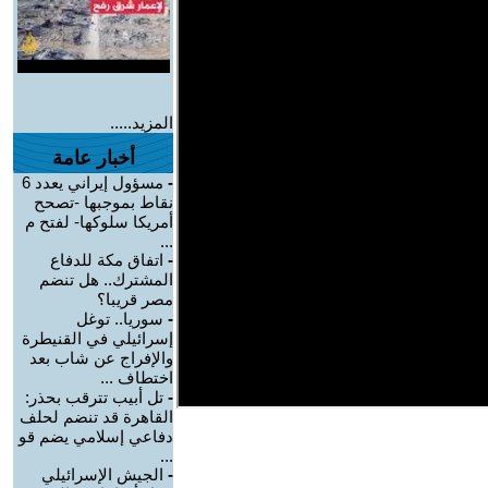
المزيد.....
أخبار عامة
-
مسؤول إيراني يعدد 6
نقاط بموجبها -تصحح
أمريكا سلوكها- لفتح م
...
-
اتفاق مكة للدفاع
المشترك.. هل تنضم
مصر قريبا؟
-
سوريا.. توغل
إسرائيلي في القنيطرة
والإفراج عن شاب بعد
اختطاف ...
-
تل أبيب تترقب بحذر:
القاهرة قد تنضم لحلف
دفاعي إسلامي يضم قو
...
-
الجيش الإسرائيلي