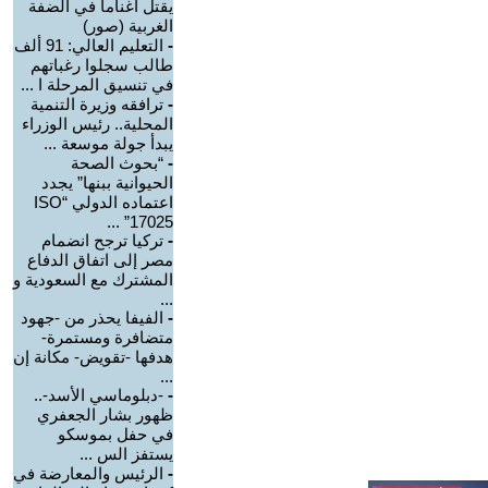
يقتل أغناما في الضفة
الغربية (صور)
-
التعليم العالي: 91 ألف
طالب سجلوا رغباتهم
في تنسيق المرحلة ا ...
-
ترافقه وزيرة التنمية
المحلية.. رئيس الوزراء
يبدأ جولة موسعة ...
-
“بحوث الصحة
الحيوانية ببنها” يجدد
اعتماده الدولي “ISO
17025” ...
-
تركيا ترجح انضمام
مصر إلى اتفاق الدفاع
المشترك مع السعودية و
...
-
الفيفا يحذر من -جهود
متضافرة ومستمرة-
هدفها -تقويض- مكانة إن
...
-
-دبلوماسي الأسد-..
ظهور بشار الجعفري
في حفل بموسكو
يستفز الس ...
-
الرئيس والمعارضة في