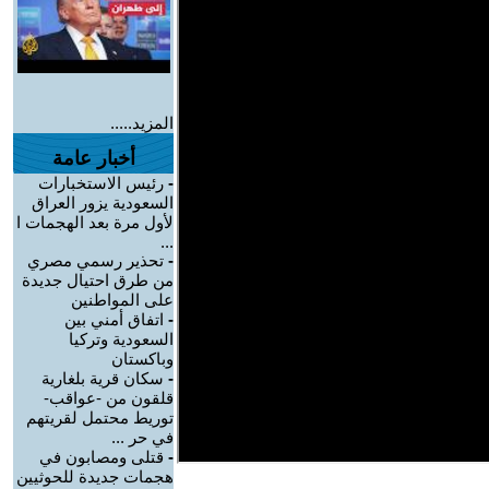
المزيد.....
أخبار عامة
-
رئيس الاستخبارات
السعودية يزور العراق
لأول مرة بعد الهجمات ا
...
-
تحذير رسمي مصري
من طرق احتيال جديدة
على المواطنين
-
اتفاق أمني بين
السعودية وتركيا
وباكستان
-
سكان قرية بلغارية
قلقون من -عواقب-
توريط محتمل لقريتهم
في حر ...
-
قتلى ومصابون في
هجمات جديدة للحوثيين