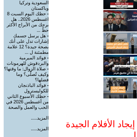
السعودية وتركيا
وباكستان
-
حظك اليوم السبت 8
اغسطس 2026.. هل
برجك من الأبراج الأكثر
حظً ...
-
هل يرسل جسمك
إشارات تدل على أنك
بصحة جيدة؟ 12 علامة
مطمئنة ل ...
-
فوائد الميرمية
والبردقوش للهرمونات
-
صلاة الزوال: ما وقتها؟
وكيف تُصلّى؟ وما
فضلها؟
-
فوائد الباذنجان
للكوليسترول
-
حظك الأسبوع الثاني
من أغسطس 2026 في
الحب والعمل والصحة
المزيد.....
جاد الأفلام الجيدة
المزيد.....
ا