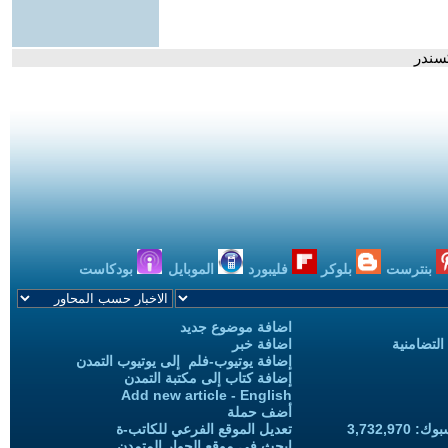
سندر
بنترست
بلوكر
فليبورد
الموبايل
بودكاست
اضافة موضوع جديد
التضامنية
اضافة خبر
إضافة يوتيوب-فلم إلى يوتيوب التمدن
إضافة كتاب إلى مكتبة التمدن
Add new article - English
أضف حملة
3,732,97
تعديل الموقع الفرعي للكاتب-ة
ابحث في موقع الحوار المتمدن