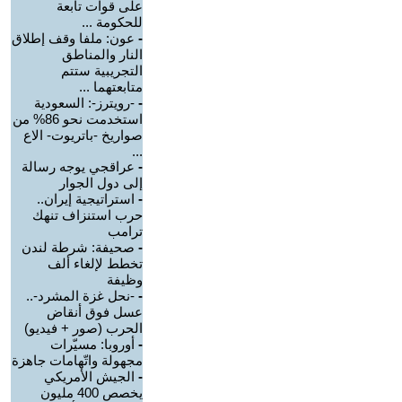
على قوات تابعة
للحكومة ...
-
عون: ملفا وقف إطلاق
النار والمناطق
التجريبية ستتم
متابعتهما ...
-
-رويترز-: السعودية
استخدمت نحو 86% من
صواريخ -باتريوت- الاع
...
-
عراقجي يوجه رسالة
إلى دول الجوار
-
استراتيجية إيران..
حرب استنزاف تنهك
ترامب
-
صحيفة: شرطة لندن
تخطط لإلغاء ألف
وظيفة
-
-نحل غزة المشرد-..
عسل فوق أنقاض
الحرب (صور + فيديو)
-
أوروبا: مسيّرات
مجهولة واتّهامات جاهزة
-
الجيش الأمريكي
يخصص 400 مليون