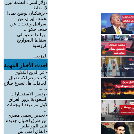
دولار لشراء أنظمة ليزر
لإسقاط ...
-
بزشكيان يوضح بماذا
تختلف إيران عن
إسرائيل ويتحدث عن
خلاف حكو ...
-
بولندا تدعو إلى
إسقاط الصواريخ
الروسية
المزيد.....
احدث الأخبار المهمة
-
عز الدين الكلاوي
يكتب: رغم الاستقبال
الحافل.. هل تسرع صلاح
ب ...
-
رئيس الاستخبارات
السعودية يزور العراق
لأول مرة بعد الهجمات ا
...
-
تحذير رسمي مصري
من طرق احتيال جديدة
على المواطنين
-
اتفاق أمني بين