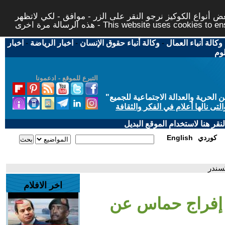
 أنواع الكوكيز نرجو النقر على الزر - موافق - لكي لاتظهر
This website uses cookies to ensure you ge
وكالة أنباء العمال
-
وكالة أنباء حقوق الإنسان
-
اخبار الرياضة
-
اخبار
لوم
التبرع للموقع - ادعمونا
حرية والعدالة الاجتماعية للجميع
"
تى نالها أعلام في الفكر والثقافة
قر هنا لاستخدام الموقع البديل
كوردي
English
سندر
اخر الافلام
 إفراج حماس عن