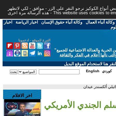
 أنواع الكوكيز نرجو النقر على الزر - موافق - لكي لاتظهر
This website uses cookies to ensure you ge
وكالة أنباء العمال
-
وكالة أنباء حقوق الإنسان
-
اخبار الرياضة
-
اخبار
لوم
التبرع للموقع - ادعمونا
حرية والعدالة الاجتماعية للجميع
"
تى نالها أعلام في الفكر والثقافة
قر هنا لاستخدام الموقع البديل
كوردي
English
ئيلي ألكسندر عيدان
اخر الافلام
لم الجندي الأمريكي