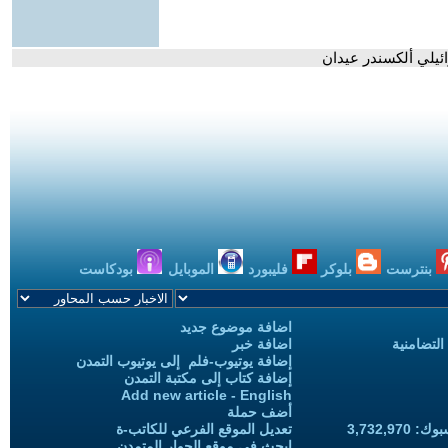
ئيلي ألكسندر عيدان
بنترست
بلوكر
فليبورد
الموبايل
بودكاست
اضافة موضوع جديد
التضامنية
اضافة خبر
إضافة يوتيوب-فلم إلى يوتيوب التمدن
إضافة كتاب إلى مكتبة التمدن
Add new article - English
أضف حملة
3,732,97
تعديل الموقع الفرعي للكاتب-ة
ابحث في موقع الحوار المتمدن