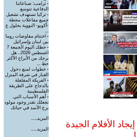
-
ترامب: صناعاتنا
الدفاعية تتوسع
-
تركيا تستهدف تشغيل
جميع مفاعلات محطة
-أكويو- النووية بحلول ع
...
-
اختتام مفاوضات روما
بين لبنان وإسرائيل
-
حظك اليوم الجمعة 7
اغسطس 2026.. هل
برجك من الأبراج الأكثر
حظ ...
-
خطوات لمنع دخول
الغبار في شرفة المنزل
-
الفريكة المفلفلة
بالدجاج على الطريقة
الفلسطينية
-
أهم الأسباب التي
تجعلك تقدر وجود مولود
برج الأسد في حياتك
المزيد.....
جاد الأفلام الجيدة
المزيد.....
ا