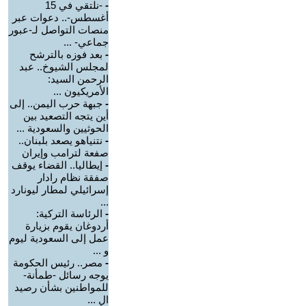
-
-نلتقي في 15
أغسطس-.. دعوات عبر
منصات التواصل لـ-عبور
جماعي- ...
-
بعد فوزه بالترشح
لمجلس الشيوخ.. عبد
الرحمن السيد:
الأمريكيون ...
-
جبهة حرب اليمن.. إلى
أين يتجه التصعيد بين
الحوثيين والسعودية ...
-
نتنياهو يصعد بلبنان..
صفعة لترامب وإيران
-
إيطاليا.. القضاء يوقف
صفقة نظام رادار
إسرائيلي لمطار ليونارد
...
-
الرئاسة التركية:
أردوغان يقوم بزيارة
عمل إلى السعودية ليوم
و ...
-
مصر.. رئيس الحكومة
يوجه رسائل -طمأنة-
للمواطنين بشأن رصيد
ال ...