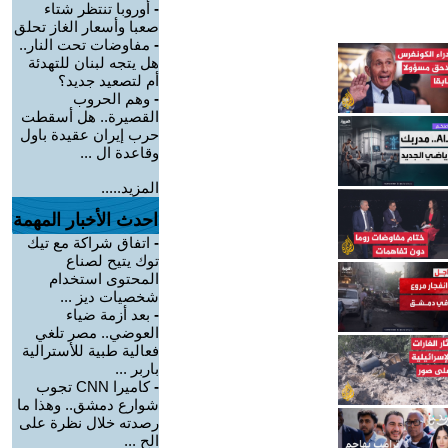
-
أوروبا تنتظر شتاء
صعبا وأسعار الغاز تحلق
-
مفاوضات تحت النار..
هل يتجه لبنان للتهدئة
أم لتصعيد جديد؟
-
وهم الحروب
القصيرة.. هل أسقطت
حرب إيران عقيدة باول
وقاعدة ال ...
المزيد.....
احدث الأخبار المهمة
-
اتفاق شراكة مع تيك
توك يتيح لصناع
المحتوى استخدام
شخصيات ديز ...
-
بعد أزمة ضياء
العوضي.. مصر تلغي
فعالية طبية للأسترالية
باربر ...
-
كاميرا CNN تجوب
شوارع دمشق.. وهذا ما
رصدته خلال نظرة على
الح ...