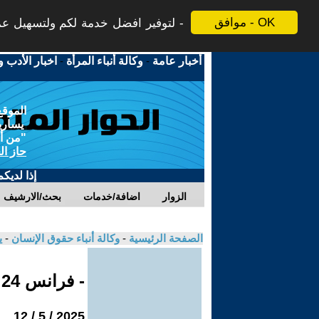
موافق - OK
لتوفير افضل خدمة لكم ولتسهيل عملي
أخبار عامة
-
وكالة أنباء المرأة
-
اخبار الأدب و
الموقع
يسارية
"من أج
حاز ال
إذا لديك
الزوار
اضافة/خدمات
بحث/الارشيف
الصفحة الرئيسية
-
وكالة أنباء حقوق الإنسان
-
ي
- فرانس 24
2025 / 5 / 12