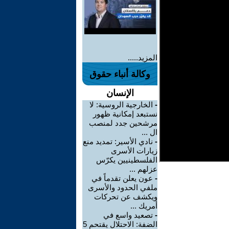
المزيد.....
وكالة أنباء حقوق
الإنسان
-
الخارجية الروسية: لا
نستبعد إمكانية ظهور
مرشحين جدد لمنصب
ال ...
-
نادي الأسير: تمديد منع
زيارات الأسرى
الفلسطينيين يكرّس
عزلهم ...
-
عون يعلن تقدماً في
ملفي الحدود والأسرى
ويكشف عن تحركات
أمريك ...
-
تصعيد واسع في
الضفة: الاحتلال يقتحم 5