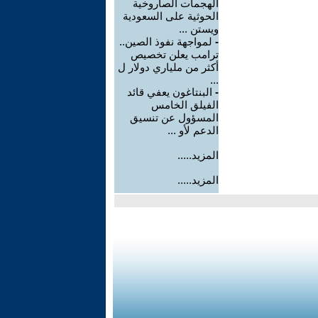
الهجمات الصاروخية
الحوثية على السعودية
ويستن ...
-
لمواجهة نفوذ الصين..
ترامب يعلن تخصيص
أكثر من ملياري دولار ل
...
-
البنتاغون يعفي قائد
الفيلق الخامس
المسؤول عن تنسيق
الدعم لأو ...
المزيد.....
المزيد.....