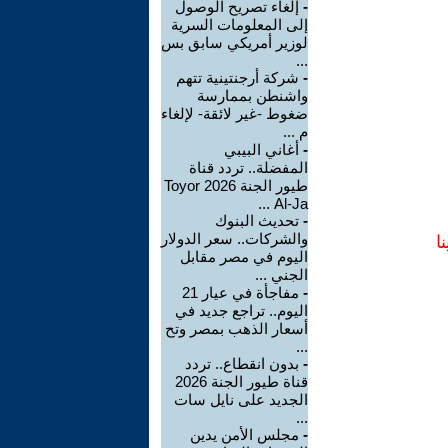
-
إلغاء تصريح الوصول
إلى المعلومات السرية
لوزير أمريكي سابق بس
...
-
شركة أرجنتينية تتهم
واشنطن بممارسة
ضغوط -غير لائقة- لإلغاء
م ...
-
أغاني البيبي
المفضلة.. تردد قناة
طيور الجنة 2026 Toyor
Al-Ja ...
-
تحديث البنوك
والشركات.. سعر الدولار
ا
اليوم في مصر مقابل
الجني ...
-
مفاجأة في عيار 21
اليوم.. تراجع جديد في
أسعار الذهب بمصر وتح
...
-
بدون انقطاع.. تردد
قناة طيور الجنة 2026
الجديد على نايل سات
...
-
مجلس الأمن يدين