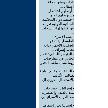
بلدات ويشن حملة
اعتقال ...
-
أوصلهم للانتصار
وسيوصلهم للانهيار
-
جمعية دول المحكمة
الجنائية الدولية تعرب
عن قلقها إزاء انسحاب
...
-
هيئة الأسرى
الفلسطينية تدعو
الصليب الأحمر لإدانة
تجديد إسرائ ...
-
الرئيس اللبناني: تقدم
إيجابي في مفاوضات
روما بشأن ملفي الحدو
...
-
النيابة العامة الإسبانية
تطالب الأقاليم
بالاستقبال الفوري لل
...
-
إسرائيل: احتجاجات
تندد بالعنف والعنصرية
ضد العرب الإسرائيليي
...
-
إسبانيا تعلن إسقاط