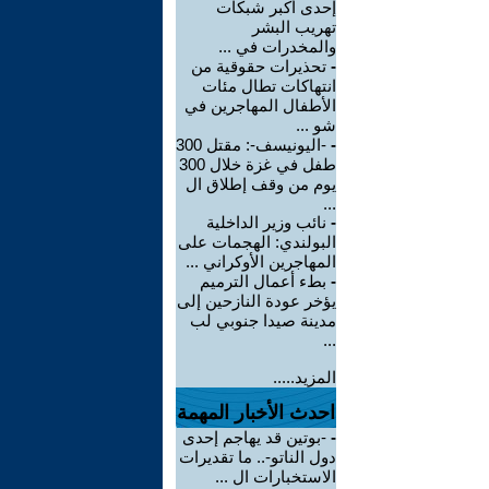
إحدى أكبر شبكات
تهريب البشر
والمخدرات في ...
-
تحذيرات حقوقية من
انتهاكات تطال مئات
الأطفال المهاجرين في
شو ...
-
-اليونيسف-: مقتل 300
طفل في غزة خلال 300
يوم من وقف إطلاق ال
...
-
نائب وزير الداخلية
البولندي: الهجمات على
المهاجرين الأوكراني ...
-
بطء أعمال الترميم
يؤخر عودة النازحين إلى
مدينة صيدا جنوبي لب
...
المزيد.....
احدث الأخبار المهمة
-
-بوتين قد يهاجم إحدى
دول الناتو-.. ما تقديرات
الاستخبارات ال ...