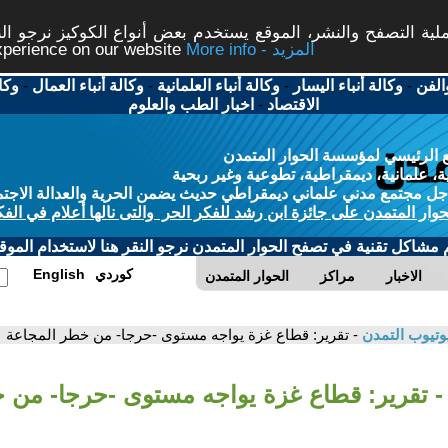
ة التصفح والنشر، الموقع يستخدم بعض أنواع الكوكيز نرجو النق
More info - المزيد
experience on our website
الفن
-
وكالة أنباء اليسار
-
وكالة أنباء العلمانية
-
وكالة أنباء العمال
-
وكا
الاقتصاد
-
اخبار الطب والعلوم
 الرئيسي لمؤسسة الحوار المتمدن
، علمانية، ديمقراطية، تطوعية وغير ربحية
ل مجتمع مدني علماني ديمقراطي حديث يضمن الحرية والعدالة الاجتم
حوار المتمدن على جائزة ابن رشد للفكر الحر والتى نالها أعلام في الفك
م مشاكل تقنية في تصفح الحوار المتمدن نرجو النقر هنا لاستخدام الموقع
كوردي
English
الاخبار
مراكز
الحوار المتمدن
وتيوب التمدن
- تقرير: قطاع غزة يواجه مستوى -حرجا- من خطر المجاعة
- تقرير: قطاع غزة يواجه مستوى -حرجا- من 