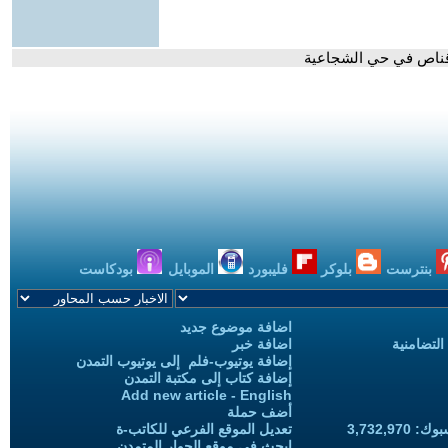
 قناص في حي الشجاعية
بنترست
بلوكر
فليبورد
الموبايل
بودكاست
اضافة موضوع جديد
التضامنية
اضافة خبر
إضافة يوتيوب-فلم إلى يوتيوب التمدن
إضافة كتاب إلى مكتبة التمدن
Add new article - English
أضف حملة
3,732,97
تعديل الموقع الفرعي للكاتب-ة
ابحث في موقع الحوار المتمدن