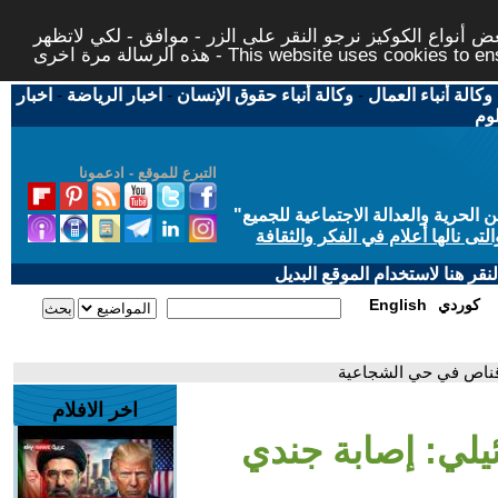
 أنواع الكوكيز نرجو النقر على الزر - موافق - لكي لاتظهر
This website uses cookies to ensure you ge
وكالة أنباء العمال
-
وكالة أنباء حقوق الإنسان
-
اخبار الرياضة
-
اخبار
لوم
التبرع للموقع - ادعمونا
حرية والعدالة الاجتماعية للجميع
"
تى نالها أعلام في الفكر والثقافة
قر هنا لاستخدام الموقع البديل
كوردي
English
 قناص في حي الشجاعية
اخر الافلام
ئيلي: إصابة جندي