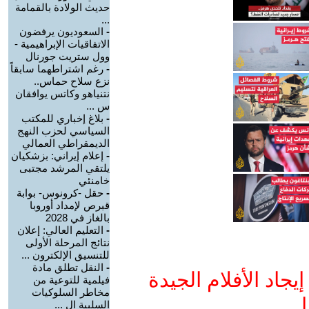
حديث الولادة بالقمامة
...
-
السعوديون يرفضون
الاتفاقيات الإبراهيمية -
وول ستريت جورنال
-
رغم اشتراطهما سابقاً
نزع سلاح حماس..
نتنياهو وكاتس يوافقان
س ...
-
بلاغ إخباري للمكتب
السياسي لحزب النهج
الديمقراطي العمالي
-
إعلام إيراني: بزشكيان
يلتقي المرشد مجتبى
خامنئي
-
حقل -كرونوس- بوابة
قبرص لإمداد أوروبا
بالغاز في 2028
-
التعليم العالي: إعلان
نتائج المرحلة الأولى
للتنسيق الإلكترون ...
-
النقل تطلق مادة
جاد الأفلام الجيدة
فيلمية للتوعية من
مخاطر السلوكيات
ا
السلبية ال ...