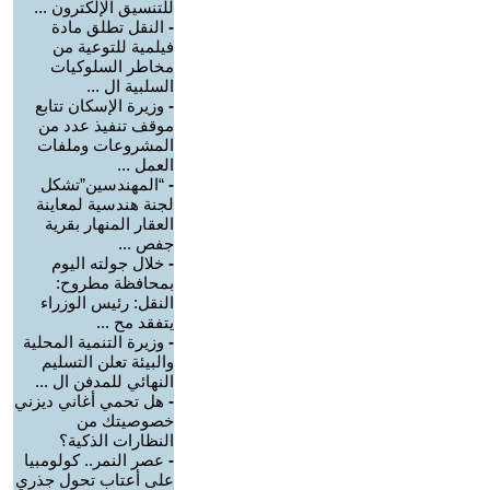
للتنسيق الإلكترون ...
-
النقل تطلق مادة
فيلمية للتوعية من
مخاطر السلوكيات
السلبية ال ...
-
وزيرة الإسكان تتابع
موقف تنفيذ عدد من
المشروعات وملفات
العمل ...
-
“المهندسين”تشكل
لجنة هندسية لمعاينة
العقار المنهار بقرية
جفص ...
-
خلال جولته اليوم
بمحافظة مطروح:
النقل: رئيس الوزراء
يتفقد مح ...
-
وزيرة التنمية المحلية
والبيئة تعلن التسليم
النهائي للمدفن ال ...
-
هل تحمي أغاني ديزني
خصوصيتك من
النظارات الذكية؟
-
عصر النمر.. كولومبيا
على أعتاب تحول جذري