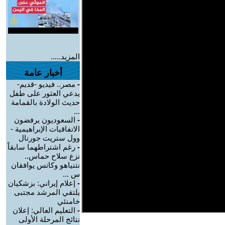
المزيد.....
أخبار عامة
-
مصر.. فيديو -قديم-
يدعي العثور على طفل
حديث الولادة بالقمامة
...
-
السعوديون يرفضون
الاتفاقيات الإبراهيمية -
وول ستريت جورنال
-
رغم اشتراطهما سابقاً
نزع سلاح حماس..
نتنياهو وكاتس يوافقان
س ...
-
إعلام إيراني: بزشكيان
يلتقي المرشد مجتبى
خامنئي
-
التعليم العالي: إعلان
نتائج المرحلة الأولى