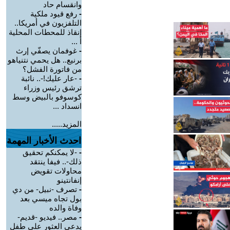
وانقسام حاد
-
رفع قيود ملكية
التلفزيون في أمريكا..
إنقاذ للمحطات المحلية
أ ...
-
غوفمان يصفّي إرث
برنيع.. هل يحمي نتنياهو
من فاتورة الفشل؟
-
-عار عليك!-.. نائبة
ترشق رئيس وزراء
كوسوفو بالبيض وسط
انسداد ...
المزيد.....
احدث الأخبار المهمة
-
-لا يمكنكم تحقيق
ذلك-.. فيفا ينتقد
محاولات تقويض
إنفانتينو
-
تصرف -نبيل- من دي
بول تجاه ميسي بعد
وفاة والده
-
مصر.. فيديو -قديم-
يدعي العثور على طفل