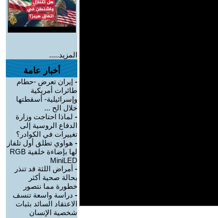
المزيد.....
أخبار عامة
-
إيران تعرض -حطام
طائرات أمريكية
وإسرائيلية- أسقطتها
خلال الح ...
-
لماذا احتاجت وزارة
الدفاع الروسية إلى
تغييرات في الكوادر؟
-
هواوي تطلق أول تلفاز
لها بإضاءة خلفية RGB
MiniLED
-
أمراض اللثة قد تنذر
بحالة صحية أكثر
خطورة مما نتصور
-
دراسة واسعة تنسف
الاعتقاد السائد بثبات
شخصية الإنسان