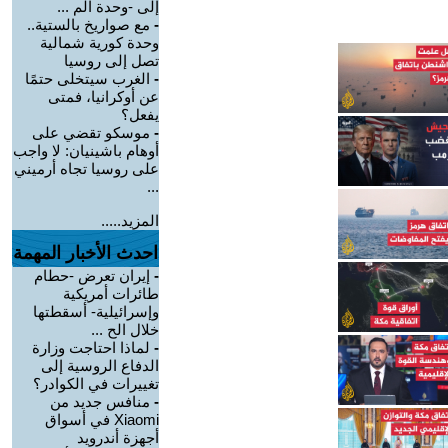
إلى -وحدة الم ...
-
مع صواريخ بالستية..
وحدة كورية شمالية
تصل إلى روسيا
-
الغرب سيتخلى حتمًا
عن أوكرانيا، فمتى
يفعل؟
-
موسكو تقضي على
أوهام باشينيان: لا واجب
على روسيا تجاه أرميني
...
المزيد.....
احدث الأخبار المهمة
-
إيران تعرض -حطام
طائرات أمريكية
وإسرائيلية- أسقطتها
خلال الح ...
-
لماذا احتاجت وزارة
الدفاع الروسية إلى
تغييرات في الكوادر؟
-
منافس جديد من
Xiaomi في أسواق
أجهزة أندرويد