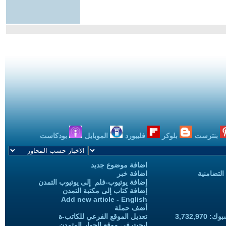
بنترست
بلوكر
فليبورد
الموبايل
بودكاست
اضافة موضوع جديد
التضامنية
اضافة خبر
إضافة يوتيوب-فلم إلى يوتيوب التمدن
إضافة كتاب إلى مكتبة التمدن
Add new article - English
أضف حملة
3,732,97
تعديل الموقع الفرعي للكاتب-ة
ابحث في موقع الحوار المتمدن