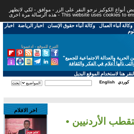
 أنواع الكوكيز نرجو النقر على الزر - موافق - لكي لاتظهر
This website uses cookies to ensure you ge
وكالة أنباء العمال
-
وكالة أنباء حقوق الإنسان
-
اخبار الرياضة
-
اخبار
لوم
التبرع للموقع - ادعمونا
حرية والعدالة الاجتماعية للجميع
"
تى نالها أعلام في الفكر والثقافة
قر هنا لاستخدام الموقع البديل
كوردي
English
اخر الافلام
طب الأردنيين •