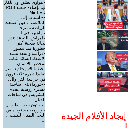
-
هواوي تطلق أول تلفاز
لها بإضاءة خلفية RGB
MiniLED
-
-الشباب إلى
الملاعب-.. حين أصبحت
الرياضة مسرحا
جماهيريا في ا ...
-
أمراض اللثة قد تنذر
بحالة صحية أكثر
خطورة مما نتصور
-
دراسة واسعة تنسف
الاعتقاد السائد بثبات
شخصية الإنسان
-
قطط الإرميتاج تواصل
تقليدا عمره ثلاثة قرون
في حراسة الفن وال ...
-
-فوردالاك-.. شاحنة
مسيرة روسية تتحدى
التشويش في ساحات
القتال ...
-
باحثون روس يطورون
خوارزمية مستوحاة من
جاد الأفلام الجيدة
النحل الطنان لتثبيت ال
...
ا