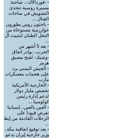
-
-فوردالاك-.. شاحنة
مسيرة روسية تتحدى
التشويش في ساحات
القتال ...
-
باحثون روس يطورون
خوارزمية مستوحاة من
النحل الطنان لتثبيت ال
...
-
بعد 5 أشهر من
الحرب.. بوادر اتفاق
-وشيك- لفتح مضيق
هرمز
-
الجيش اليمني يرد
على هجمات معسكرات
مأرب
-
الخارجية الأمريكية
تخصص مليار دولار
لدعم إدارة رئيس
كولومبيا ...
-
العين بالعين.. إسبانيا
تفرض قيودا على
الرحلات القادمة من إيط
...
-
بعد توقيع اتفاقية مكة..
وزير خارجية إيران يدعو