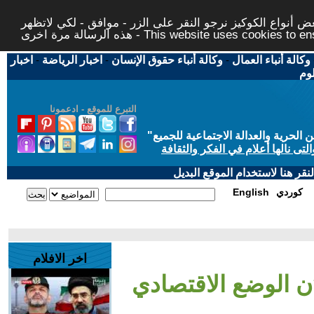
 أنواع الكوكيز نرجو النقر على الزر - موافق - لكي لاتظهر
This website uses cookies to ensure you ge
وكالة أنباء العمال
-
وكالة أنباء حقوق الإنسان
-
اخبار الرياضة
-
اخبار
لوم
التبرع للموقع - ادعمونا
حرية والعدالة الاجتماعية للجميع
"
تى نالها أعلام في الفكر والثقافة
قر هنا لاستخدام الموقع البديل
كوردي
English
اخر الافلام
ن الوضع الاقتصادي