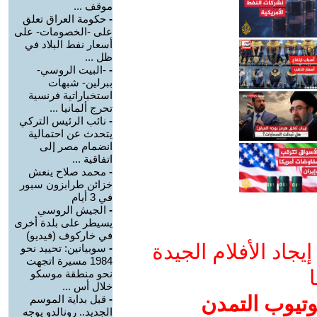
موقف ...
-
حكومة العراق تعلق
على -الخصومات- على
أسعار نفط البلاد في
ظل ...
-
-البيت الروسي-
ببرلين- شبهات
استخباراتية فرنسية
تحرج ألمانيا ...
-
نائب الرئيس التركي
يتحدث عن احتمالية
انضمام مصر إلى
اتفاقية ...
-
محمد صلاح ينعش
خزائن طرابزون سبور
في 3 أيام
-
الجيش الروسي
يسيطر على بلدة أخرى
في خاركوف (فيديو)
جاد الأفلام الجيدة
-
سوبيانين: تحييد نحو
1984 مسيرة اتجهت
ا
نحو منطقة موسكو
خلال أس ...
وتيوب التمدن
-
قبل بداية الموسم
الجديد.. رونالدو يوجه