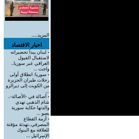
المزيد.....
اخبار الاقتصاد
-
لبنان يبدأ تحضيراته
لاستقبال الفيول
العراقي عبر سوريا..
واجت ...
-
سوريا: انطلاق أولى
رحلات طيران الجزيرة
من الكويت إلى ديرالزو
...
-
أصالة في -الأصالة-..
شام الذهبي تهدي
والدتها حكاية سورية
بصو ...
-
أزمة القطاع
المصرفي..تهدئة مؤقتة
للعلاقة مع البنوك
الإسرائيل ...