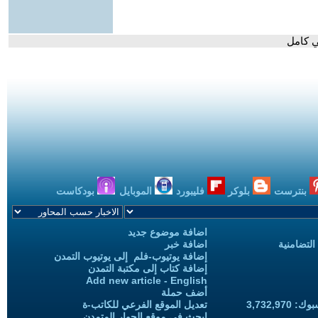
ي كامل
بنترست
بلوكر
فليبورد
الموبايل
بودكاست
اضافة موضوع جديد
التضامنية
اضافة خبر
إضافة يوتيوب-فلم إلى يوتيوب التمدن
إضافة كتاب إلى مكتبة التمدن
Add new article - English
أضف حملة
3,732,97
تعديل الموقع الفرعي للكاتب-ة
ابحث في موقع الحوار المتمدن