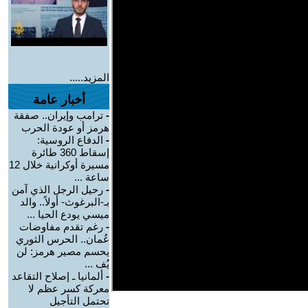
المزيد.....
أخبار عامة
-
ترامب وإيران.. صفقة
هرمز أو عودة الحرب
-
الدفاع الروسية:
إسقاط 360 طائرة
مسيرة أوكرانية خلال 12
ساعة ...
-
رحيل الرجل الذي آمن
بـ-البرغوث- أولاً.. والد
ميسي يودع الحيا ...
-
رغم تقدم مفاوضات
عُمان.. الحرس الثوري
يحسم مصير هرمز: لن
يُف ...
-
ألمانيا ـ إصلاح التقاعد
معركة كسر عظم لا
تحتمل التأجيل