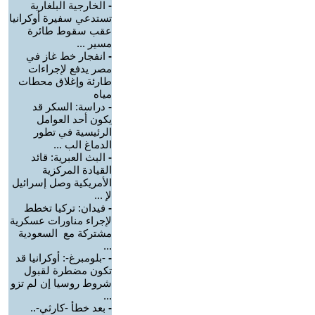
-
الخارجية البلغارية
تستدعي سفيرة أوكرانيا
عقب سقوط طائرة
مسير ...
-
انفجار خط غاز في
مصر يدفع لإجراءات
طارئة وإغلاق محطات
مياه
-
دراسة: السكر قد
يكون أحد العوامل
الرئيسية في تطور
الدماغ الب ...
-
البث العبرية: قائد
القيادة المركزية
الأمريكية وصل إسرائيل
لإ ...
-
فيدان: تركيا تخطط
لإجراء مناورات عسكرية
مشتركة مع السعودية
...
-
-بلومبرغ-: أوكرانيا قد
تكون مضطرة لقبول
شروط روسيا إن لم تزو
...
-
بعد خطأ -كارثي-..