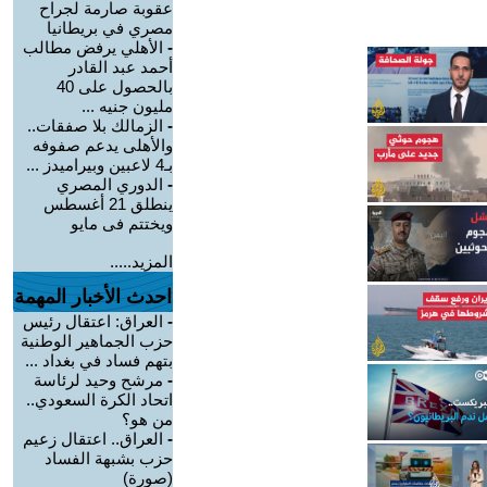
عقوبة صارمة لجراح
مصري في بريطانيا
-
الأهلي يرفض مطالب
أحمد عبد القادر
بالحصول على 40
مليون جنيه ...
-
الزمالك بلا صفقات..
والأهلى يدعم صفوفه
بـ4 لاعبين وبيراميدز ...
-
الدوري المصري
ينطلق 21 أغسطس
ويختتم فى مايو
المزيد.....
احدث الأخبار المهمة
-
العراق: اعتقال رئيس
حزب الجماهير الوطنية
بتهم فساد في بغداد ...
-
مرشح وحيد لرئاسة
اتحاد الكرة السعودي..
من هو؟
-
العراق.. اعتقال زعيم
حزب بشبهة الفساد
(صورة)