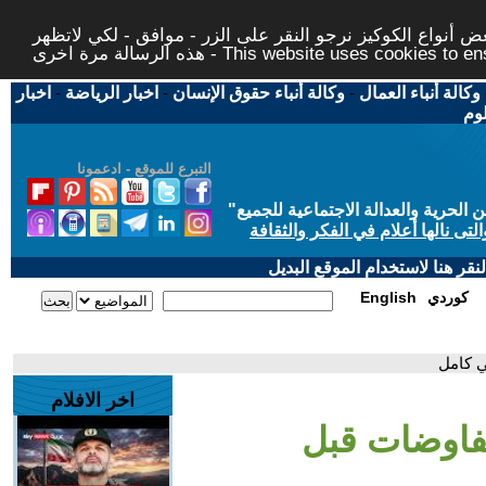
 أنواع الكوكيز نرجو النقر على الزر - موافق - لكي لاتظهر
This website uses cookies to ensure you ge
وكالة أنباء العمال
-
وكالة أنباء حقوق الإنسان
-
اخبار الرياضة
-
اخبار
لوم
التبرع للموقع - ادعمونا
حرية والعدالة الاجتماعية للجميع
"
تى نالها أعلام في الفكر والثقافة
قر هنا لاستخدام الموقع البديل
كوردي
English
ي كامل
اخر الافلام
مفاوضات قبل