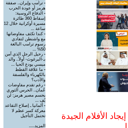
-
ترامب وإيران.. صفقة
هرمز أو عودة الحرب
-
الدفاع الروسية:
إسقاط 360 طائرة
مسيرة أوكرانية خلال 12
ساعة ...
-
كندا تكثف مفاوضاتها
مع واشنطن لتفادي
رسوم ترامب البالغة
50% ...
-
رحيل الرجل الذي آمن
بـ-البرغوث- أولاً.. والد
ميسي يودع الحيا ...
-
ما علاقة القطط
بالكهرباء والفلسفة
والأدب؟
-
رغم تقدم مفاوضات
عُمان.. الحرس الثوري
يحسم مصير هرمز: لن
يُف ...
-
ألمانيا ـ إصلاح التقاعد
معركة كسر عظم لا
جاد الأفلام الجيدة
تحتمل التأجيل
ا
المزيد.....