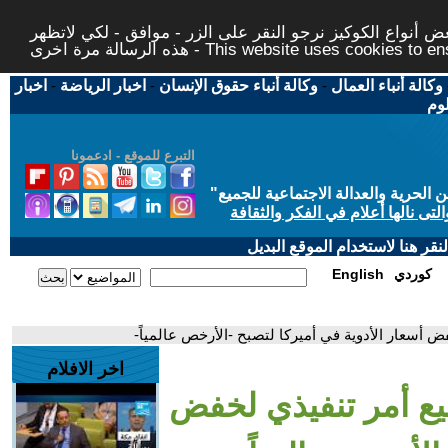
 أنواع الكوكيز نرجو النقر على الزر - موافق - لكي لاتظهر
This website uses cookies to ensure you ge
وكالة أنباء العمال
-
وكالة أنباء حقوق الإنسان
-
اخبار الرياضة
-
اخبار
لوم
التبرع للموقع - ادعمونا
حرية والعدالة الاجتماعية للجميع
"
تى نالها أعلام في الفكر والثقافة
قر هنا لاستخدام الموقع البديل
كوردي
English
ض أسعار الأدوية في أميركا لتصبح -الأرخص عالمياً-
اخر الافلام
يع أمر تنفيذي لخفض