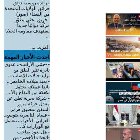
-
رائدة روسية توثق
حرائق الولايات المتحدة
من الفضاء (صور)
-
فريق بحثي يطوّر
مركّباً دوائياً جديداً
يستهدف مقاومة الخلايا
...
المزيد.....
احدث الأخبار المهمة
-
-حمّى الأرانب-.. عدوى
نادرة تثير القلق مع
تزايد حالات الإصاب ...
-
بعيد ميلاده الخامس..
باندا عملاقة يحتفل
بكعكة من التفاح والأ ...
-
شركة بحرية تعلن عن
معدل حركة مرور
السفن بمضيق هرمز
-
فساد الناصرية يتوسع..
الغرابي: الأحزاب تتعامل
مع الوزارات كـ ...
-
هل يعود صاحب
-الحذاء الأخضر- من