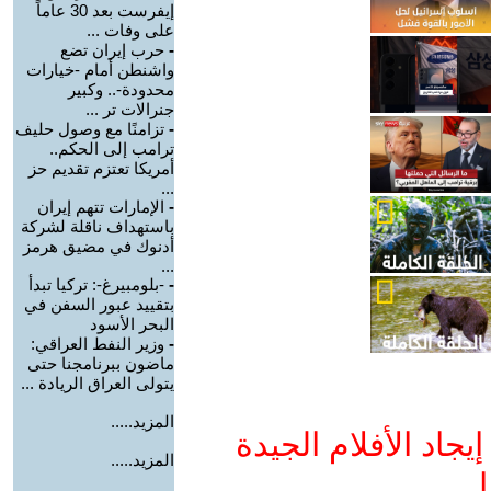
إيفرست بعد 30 عاماً
على وفات ...
-
حرب إيران تضع
واشنطن أمام -خيارات
محدودة-.. وكبير
جنرالات تر ...
-
تزامنًا مع وصول حليف
ترامب إلى الحكم..
أمريكا تعتزم تقديم حز
...
-
الإمارات تتهم إيران
باستهداف ناقلة لشركة
أدنوك في مضيق هرمز
...
-
-بلومبيرغ-: تركيا تبدأ
بتقييد عبور السفن في
البحر الأسود
-
وزير النفط العراقي:
ماضون ببرنامجنا حتى
يتولى العراق الريادة ...
المزيد.....
جاد الأفلام الجيدة
المزيد.....
ا