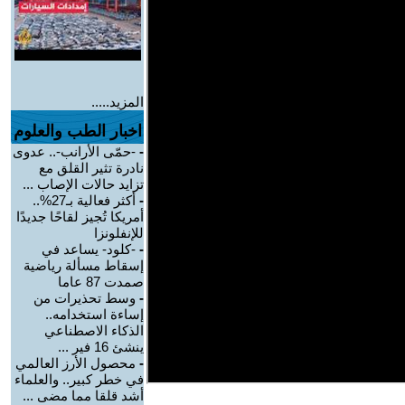
المزيد.....
اخبار الطب والعلوم
-
-حمّى الأرانب-.. عدوى
نادرة تثير القلق مع
تزايد حالات الإصاب ...
-
أكثر فعالية بـ27%..
أمريكا تُجيز لقاحًا جديدًا
للإنفلونزا
-
-كلود- يساعد في
إسقاط مسألة رياضية
صمدت 87 عاما
-
وسط تحذيرات من
إساءة استخدامه..
الذكاء الاصطناعي
ينشئ 16 فير ...
-
محصول الأرز العالمي
في خطر كبير.. والعلماء
أشد قلقا مما مضى ...