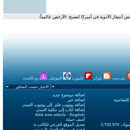
ض أسعار الأدوية في أميركا لتصبح -الأرخص عالمياً-
بنترست
بلوكر
فليبورد
الموبايل
بودكاست
اضافة موضوع جديد
التضامنية
اضافة خبر
إضافة يوتيوب-فلم إلى يوتيوب التمدن
إضافة كتاب إلى مكتبة التمدن
Add new article - English
أضف حملة
3,732,97
تعديل الموقع الفرعي للكاتب-ة
ابحث في موقع الحوار المتمدن