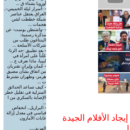
أوروبا بشتاء ق ...
-
-أسرار ليلة الخميس-..
العراق يعتقل عناصر
شبكة خططت لشن
هجمات ...
-
-واشنطن بوست- عن
مذكرة رسمية:
البنتاغون طلب من
شركات الأسلحة ...
-
بعد تطبيق -حد الزنا-
عَلَناً على امرأة في
ليبيا، ماذا نعرف ع ...
-
عُمان وإيران تقتربان
من اتفاق بشأن مضيق
هرمز، وطهران تشترط
ت ...
-
كيف تساعد الحدائق
المنزلية في تقليل خطر
الإصابة بالسكري من ا
...
-
البرازيل.. انخفاض
قياسي في معدل إزالة
جاد الأفلام الجيدة
غابات الأمازون
ا
المزيد.....